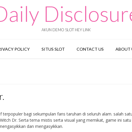
Daily Disclosur
AKUN DEMO SLOT HEY LINK
RIVACY POLICY
SITUS SLOT
CONTACT US
ABOUT 
r.
f terpopuler bagi sekumpulan fans taruhan di seluruh alam. salah satu
itch Dr. Serta tema mistis serta visual yang memikat, game ini satu
mengasyikkan dan mengasyikkan.