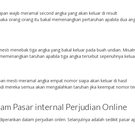
ipan wajib meramal second angka yang akan keluar di result
 maka orang-orang itu bakal memenangkan pertaruhan apabila dua an
esti menebak tiga angka yang bakal keluar pada buah undian. Misaln
memenangkan taruhan apabila tiga angka tersebut sepenuhnya kelua
ipan mesti meramal angka empat nomor siapa akan keluar di hasil
jadi mereka semua akan mengalahkan taruhan jika keempat nomor te
 Pasar internal Perjudian Online
t diperankan dalam perjudian onlen. Selanjutnya adalah sedikit pasar a