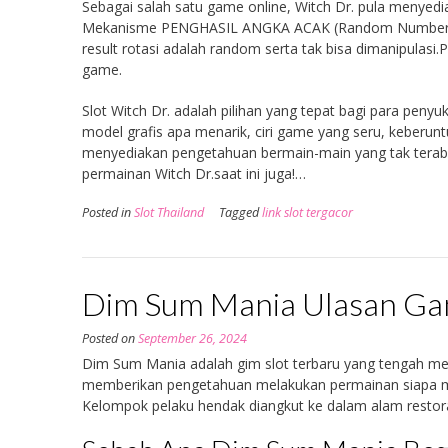
Sebagai salah satu game online, Witch Dr. pula menyed
Mekanisme PENGHASIL ANGKA ACAK (Random Number Gen
result rotasi adalah random serta tak bisa dimanipulasi
game.
Slot Witch Dr. adalah pilihan yang tepat bagi para pe
model grafis apa menarik, ciri game yang seru, keberun
menyediakan pengetahuan bermain-main yang tak terabai
permainan Witch Dr.saat ini juga!…
Posted in
Slot Thailand
Tagged
link slot tergacor
Dim Sum Mania Ulasan Gam
Posted on
September 26, 2024
Dim Sum Mania adalah gim slot terbaru yang tengah men
memberikan pengetahuan melakukan permainan siapa men
Kelompok pelaku hendak diangkut ke dalam alam rest