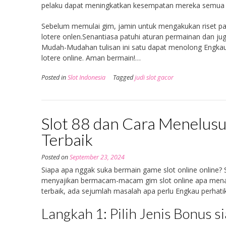
pelaku dapat meningkatkan kesempatan mereka semua
Sebelum memulai gim, jamin untuk mengakukan riset pal
lotere onlen.Senantiasa patuhi aturan permainan dan ju
Mudah-Mudahan tulisan ini satu dapat menolong Engka
lotere online. Aman bermain!…
Posted in
Slot Indonesia
Tagged
judi slot gacor
Slot 88 dan Cara Menelus
Terbaik
Posted on
September 23, 2024
Siapa apa nggak suka bermain game slot online online? 
menyajikan bermacam-macam gim slot online apa menar
terbaik, ada sejumlah masalah apa perlu Engkau perhati
Langkah 1: Pilih Jenis Bonus s