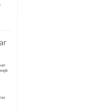
h
ar
akan
wajib
ahas