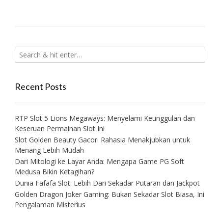
Recent Posts
RTP Slot 5 Lions Megaways: Menyelami Keunggulan dan
Keseruan Permainan Slot Ini
Slot Golden Beauty Gacor: Rahasia Menakjubkan untuk
Menang Lebih Mudah
Dari Mitologi ke Layar Anda: Mengapa Game PG Soft
Medusa Bikin Ketagihan?
Dunia Fafafa Slot: Lebih Dari Sekadar Putaran dan Jackpot
Golden Dragon Joker Gaming: Bukan Sekadar Slot Biasa, Ini
Pengalaman Misterius