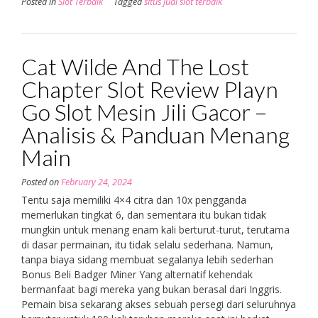
Posted in
Slot Terbaik
Tagged
situs judi slot terbaik
Cat Wilde And The Lost
Chapter Slot Review Playn
Go Slot Mesin Jili Gacor –
Analisis & Panduan Menang
Main
Posted on
February 24, 2024
Tentu saja memiliki 4×4 citra dan 10x pengganda
memerlukan tingkat 6, dan sementara itu bukan tidak
mungkin untuk menang enam kali berturut-turut, terutama
di dasar permainan, itu tidak selalu sederhana. Namun,
tanpa biaya sidang membuat segalanya lebih sederhan
Bonus Beli Badger Miner Yang alternatif kehendak
bermanfaat bagi mereka yang bukan berasal dari Inggris.
Pemain bisa sekarang akses sebuah persegi dari seluruhnya