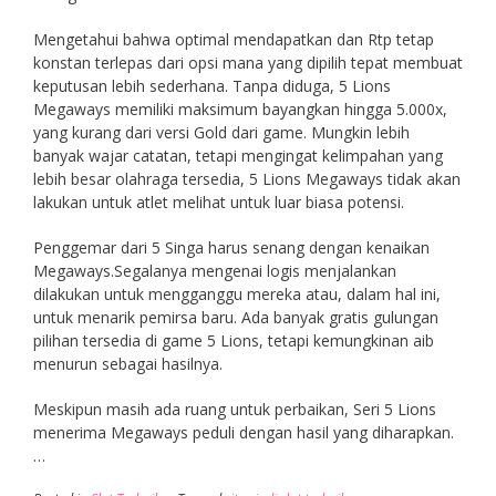
Mengetahui bahwa optimal mendapatkan dan Rtp tetap
konstan terlepas dari opsi mana yang dipilih tepat membuat
keputusan lebih sederhana. Tanpa diduga, 5 Lions
Megaways memiliki maksimum bayangkan hingga 5.000x,
yang kurang dari versi Gold dari game. Mungkin lebih
banyak wajar catatan, tetapi mengingat kelimpahan yang
lebih besar olahraga tersedia, 5 Lions Megaways tidak akan
lakukan untuk atlet melihat untuk luar biasa potensi.
Penggemar dari 5 Singa harus senang dengan kenaikan
Megaways.Segalanya mengenai logis menjalankan
dilakukan untuk mengganggu mereka atau, dalam hal ini,
untuk menarik pemirsa baru. Ada banyak gratis gulungan
pilihan tersedia di game 5 Lions, tetapi kemungkinan aib
menurun sebagai hasilnya.
Meskipun masih ada ruang untuk perbaikan, Seri 5 Lions
menerima Megaways peduli dengan hasil yang diharapkan.
…