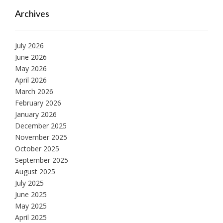
Archives
July 2026
June 2026
May 2026
April 2026
March 2026
February 2026
January 2026
December 2025
November 2025
October 2025
September 2025
August 2025
July 2025
June 2025
May 2025
April 2025