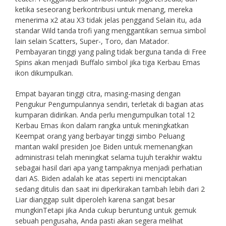
ketika seseorang berkontribusi untuk menang, mereka
menerima x2 atau X3 tidak jelas penggand Selain itu, ada
standar Wild tanda trofi yang menggantikan semua simbol
lain selain Scatters, Super-, Toro, dan Matador.
Pembayaran tinggi yang paling tidak berguna tanda di Free
Spins akan menjadi Buffalo simbol jika tiga Kerbau Emas
ikon dikumpulkan.
Empat bayaran tinggi citra, masing-masing dengan
Pengukur Pengumpulannya sendiri, terletak di bagian atas
kumparan didirikan. Anda perlu mengumpulkan total 12
Kerbau Emas ikon dalam rangka untuk meningkatkan
Keempat orang yang berbayar tinggi simbo Peluang
mantan wakil presiden Joe Biden untuk memenangkan
administrasi telah meningkat selama tujuh terakhir waktu
sebagai hasil dari apa yang tampaknya menjadi perhatian
dari AS. Biden adalah ke atas seperti ini menciptakan
sedang ditulis dan saat ini diperkirakan tambah lebih dari 2
Liar dianggap sulit diperoleh karena sangat besar
mungkinTetapi jika Anda cukup beruntung untuk gemuk
sebuah pengusaha, Anda pasti akan segera melihat