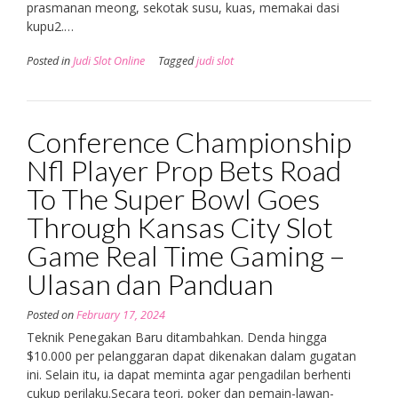
prasmanan meong, sekotak susu, kuas, memakai dasi
kupu2.…
Posted in
Judi Slot Online
Tagged
judi slot
Conference Championship
Nfl Player Prop Bets Road
To The Super Bowl Goes
Through Kansas City Slot
Game Real Time Gaming –
Ulasan dan Panduan
Posted on
February 17, 2024
Teknik Penegakan Baru ditambahkan. Denda hingga
$10.000 per pelanggaran dapat dikenakan dalam gugatan
ini. Selain itu, ia dapat meminta agar pengadilan berhenti
cukup perilaku.Secara teori, poker dan pemain-lawan-