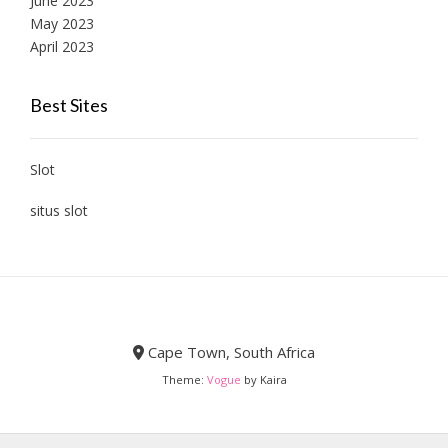
June 2023
May 2023
April 2023
Best Sites
Slot
situs slot
Cape Town, South Africa
Theme:
Vogue
by Kaira