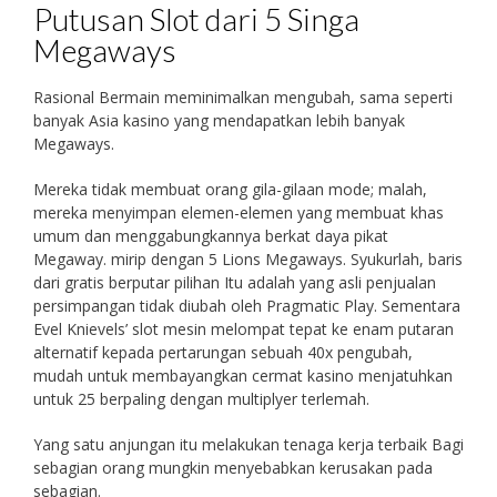
Putusan Slot dari 5 Singa
Megaways
Rasional Bermain meminimalkan mengubah, sama seperti
banyak Asia kasino yang mendapatkan lebih banyak
Megaways.
Mereka tidak membuat orang gila-gilaan mode; malah,
mereka menyimpan elemen-elemen yang membuat khas
umum dan menggabungkannya berkat daya pikat
Megaway. mirip dengan 5 Lions Megaways. Syukurlah, baris
dari gratis berputar pilihan Itu adalah yang asli penjualan
persimpangan tidak diubah oleh Pragmatic Play. Sementara
Evel Knievels’ slot mesin melompat tepat ke enam putaran
alternatif kepada pertarungan sebuah 40x pengubah,
mudah untuk membayangkan cermat kasino menjatuhkan
untuk 25 berpaling dengan multiplyer terlemah.
Yang satu anjungan itu melakukan tenaga kerja terbaik Bagi
sebagian orang mungkin menyebabkan kerusakan pada
sebagian.