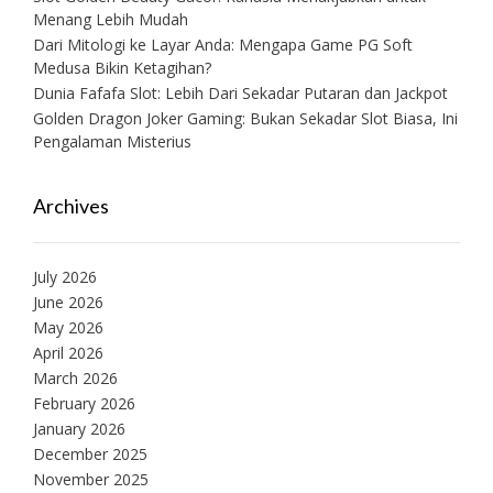
Menang Lebih Mudah
Dari Mitologi ke Layar Anda: Mengapa Game PG Soft
Medusa Bikin Ketagihan?
Dunia Fafafa Slot: Lebih Dari Sekadar Putaran dan Jackpot
Golden Dragon Joker Gaming: Bukan Sekadar Slot Biasa, Ini
Pengalaman Misterius
Archives
July 2026
June 2026
May 2026
April 2026
March 2026
February 2026
January 2026
December 2025
November 2025