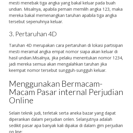
mesti menebak tiga angka yang bakal keluar pada buah
undian. Misalnya, apabila pemain memilih angka 123, maka
mereka bakal memenangkan taruhan apabila tiga angka
tersebut sepenuhnya keluar.
3. Pertaruhan 4D
Taruhan 4D merupakan cara pertaruhan di lokasi partisipan
mesti meramal angka empat nomor siapa akan keluar di
hasil undian.Misalnya, jika pelaku menentukan nomor 1234,
jadi mereka semua akan mengalahkan taruhan jika
keempat nomor tersebut sungguh-sungguh keluar.
Menggunakan Bermacam-
Macam Pasar internal Perjudian
Online
Selain teknik judi, terletak serta aneka bazar yang dapat
diperankan dalam perjudian onlen. Selanjutnya adalah
sedikit pasar apa banyak kali dipakai di dalam gim perjudian
on line: