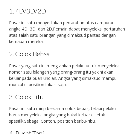
1. 4D/3D/2D
Pasar ini satu menyediakan pertaruhan atas campuran
angka 4D, 3D, dan 2D.Pemain dapat menyeleksi pertaruhan
atas salah satu bilangan yang dimaksud pantas dengan
kemauan mereka.
2. Colok Bebas
Pasar yang satu ini mengizinkan pelaku untuk menyeleksi
nomor satu bilangan yang orang-orang itu yakini akan
keluar pada buah undian. Angka yang dimaksud mampu
muncul di position lokasi saja.
3. Colok Jitu
Pasar ini satu mirip bersama colok bebas, tetapi pelaku
harus menyeleksi angka yang bakal keluar di letak
spesifik.Sebagai Contoh, position beribu-ribu.
4. Pusat Tepi