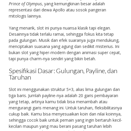
Prince of Olympus
, yang kemungkinan besar adalah
representasi dari dewa Apollo atau sosok pangeran
mitologis lainnya.
Yang menarik, slot ini punya nuansa klasik tapi elegan.
Desainnya tidak terlalu ramai, sehingga fokus kita tetap
pada gulungan. Musik dan efek suaranya juga mendukung,
menciptakan suasana yang agung dan sedikit misterius. Ini
bukan slot yang hiper-modern dengan animasi super cepat,
tapi punya charm-nya sendiri yang bikin betah.
Spesifikasi Dasar: Gulungan, Payline, dan
Taruhan
Slot ini menggunakan struktur 5×3, alias lima gulungan dan
tiga baris. Jumlah payline-nya adalah 20 garis pembayaran
yang tetap, artinya kamu tidak bisa menambah atau
mengurangi garis menang ini. Untuk taruhan, fleksibilitasnya
cukup baik. Kamu bisa menyesuaikan koin dan nilai koinnya,
sehingga cocok baik untuk pemain yang ingin bertaruh kecil-
kecilan maupun yang mau berani pasang taruhan lebih