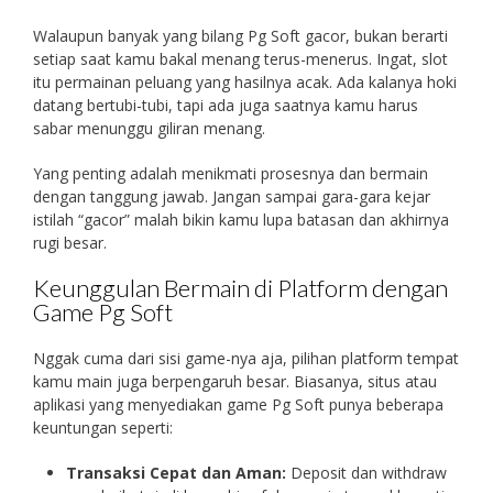
Walaupun banyak yang bilang Pg Soft gacor, bukan berarti
setiap saat kamu bakal menang terus-menerus. Ingat, slot
itu permainan peluang yang hasilnya acak. Ada kalanya hoki
datang bertubi-tubi, tapi ada juga saatnya kamu harus
sabar menunggu giliran menang.
Yang penting adalah menikmati prosesnya dan bermain
dengan tanggung jawab. Jangan sampai gara-gara kejar
istilah “gacor” malah bikin kamu lupa batasan dan akhirnya
rugi besar.
Keunggulan Bermain di Platform dengan
Game Pg Soft
Nggak cuma dari sisi game-nya aja, pilihan platform tempat
kamu main juga berpengaruh besar. Biasanya, situs atau
aplikasi yang menyediakan game Pg Soft punya beberapa
keuntungan seperti:
Transaksi Cepat dan Aman:
Deposit dan withdraw