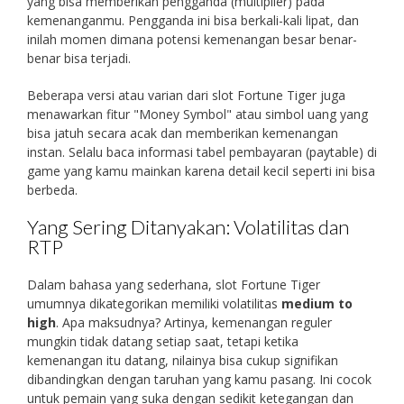
yang bisa memberikan pengganda (multiplier) pada
kemenanganmu. Pengganda ini bisa berkali-kali lipat, dan
inilah momen dimana potensi kemenangan besar benar-
benar bisa terjadi.
Beberapa versi atau varian dari slot Fortune Tiger juga
menawarkan fitur "Money Symbol" atau simbol uang yang
bisa jatuh secara acak dan memberikan kemenangan
instan. Selalu baca informasi tabel pembayaran (paytable) di
game yang kamu mainkan karena detail kecil seperti ini bisa
berbeda.
Yang Sering Ditanyakan: Volatilitas dan
RTP
Dalam bahasa yang sederhana, slot Fortune Tiger
umumnya dikategorikan memiliki volatilitas
medium to
high
. Apa maksudnya? Artinya, kemenangan reguler
mungkin tidak datang setiap saat, tetapi ketika
kemenangan itu datang, nilainya bisa cukup signifikan
dibandingkan dengan taruhan yang kamu pasang. Ini cocok
untuk pemain yang suka dengan sedikit ketegangan dan