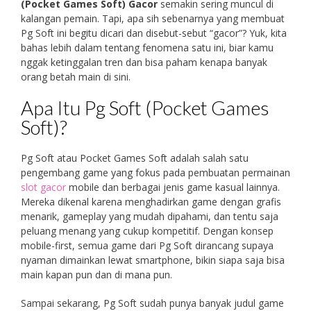
(Pocket Games Soft) Gacor
semakin sering muncul di
kalangan pemain. Tapi, apa sih sebenarnya yang membuat
Pg Soft ini begitu dicari dan disebut-sebut “gacor”? Yuk, kita
bahas lebih dalam tentang fenomena satu ini, biar kamu
nggak ketinggalan tren dan bisa paham kenapa banyak
orang betah main di sini.
Apa Itu Pg Soft (Pocket Games
Soft)?
Pg Soft atau Pocket Games Soft adalah salah satu
pengembang game yang fokus pada pembuatan permainan
slot gacor
mobile dan berbagai jenis game kasual lainnya.
Mereka dikenal karena menghadirkan game dengan grafis
menarik, gameplay yang mudah dipahami, dan tentu saja
peluang menang yang cukup kompetitif. Dengan konsep
mobile-first, semua game dari Pg Soft dirancang supaya
nyaman dimainkan lewat smartphone, bikin siapa saja bisa
main kapan pun dan di mana pun.
Sampai sekarang, Pg Soft sudah punya banyak judul game