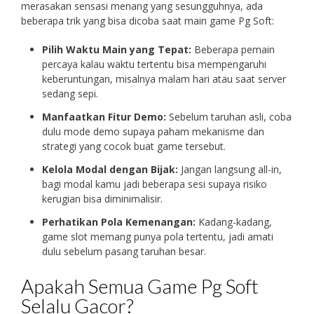
merasakan sensasi menang yang sesungguhnya, ada
beberapa trik yang bisa dicoba saat main game Pg Soft:
Pilih Waktu Main yang Tepat:
Beberapa pemain
percaya kalau waktu tertentu bisa mempengaruhi
keberuntungan, misalnya malam hari atau saat server
sedang sepi.
Manfaatkan Fitur Demo:
Sebelum taruhan asli, coba
dulu mode demo supaya paham mekanisme dan
strategi yang cocok buat game tersebut.
Kelola Modal dengan Bijak:
Jangan langsung all-in,
bagi modal kamu jadi beberapa sesi supaya risiko
kerugian bisa diminimalisir.
Perhatikan Pola Kemenangan:
Kadang-kadang,
game slot memang punya pola tertentu, jadi amati
dulu sebelum pasang taruhan besar.
Apakah Semua Game Pg Soft
Selalu Gacor?