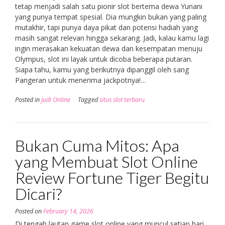
tetap menjadi salah satu pionir slot bertema dewa Yunani
yang punya tempat spesial. Dia mungkin bukan yang paling
mutakhir, tapi punya daya pikat dan potensi hadiah yang
masih sangat relevan hingga sekarang. Jadi, kalau kamu lagi
ingin merasakan kekuatan dewa dan kesempatan menuju
Olympus, slot ini layak untuk dicoba beberapa putaran.
Siapa tahu, kamu yang berikutnya dipanggil oleh sang
Pangeran untuk menerima jackpotnya!…
Posted in
Judi Online
Tagged
situs slot terbaru
Bukan Cuma Mitos: Apa
yang Membuat Slot Online
Review Fortune Tiger Begitu
Dicari?
Posted on
February 14, 2026
Di tengah lautan game slot online yang muncul setiap hari,