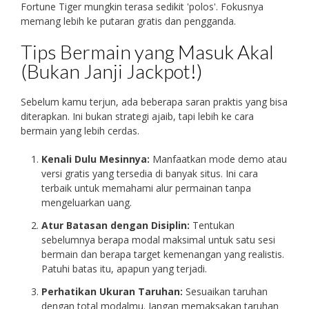
Fortune Tiger mungkin terasa sedikit 'polos'. Fokusnya
memang lebih ke putaran gratis dan pengganda.
Tips Bermain yang Masuk Akal
(Bukan Janji Jackpot!)
Sebelum kamu terjun, ada beberapa saran praktis yang bisa
diterapkan. Ini bukan strategi ajaib, tapi lebih ke cara
bermain yang lebih cerdas.
Kenali Dulu Mesinnya:
Manfaatkan mode demo atau
versi gratis yang tersedia di banyak situs. Ini cara
terbaik untuk memahami alur permainan tanpa
mengeluarkan uang.
Atur Batasan dengan Disiplin:
Tentukan
sebelumnya berapa modal maksimal untuk satu sesi
bermain dan berapa target kemenangan yang realistis.
Patuhi batas itu, apapun yang terjadi.
Perhatikan Ukuran Taruhan:
Sesuaikan taruhan
dengan total modalmu. Jangan memaksakan taruhan