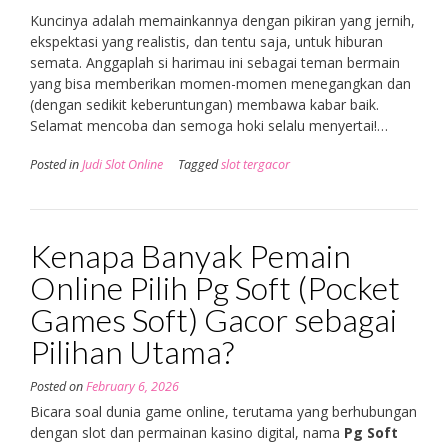
Kuncinya adalah memainkannya dengan pikiran yang jernih,
ekspektasi yang realistis, dan tentu saja, untuk hiburan
semata. Anggaplah si harimau ini sebagai teman bermain
yang bisa memberikan momen-momen menegangkan dan
(dengan sedikit keberuntungan) membawa kabar baik.
Selamat mencoba dan semoga hoki selalu menyertai!…
Posted in
Judi Slot Online
Tagged
slot tergacor
Kenapa Banyak Pemain
Online Pilih Pg Soft (Pocket
Games Soft) Gacor sebagai
Pilihan Utama?
Posted on
February 6, 2026
Bicara soal dunia game online, terutama yang berhubungan
dengan slot dan permainan kasino digital, nama
Pg Soft