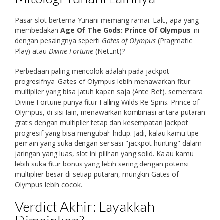
Pasar slot bertema Yunani memang ramai. Lalu, apa yang
membedakan
Age Of The Gods: Prince Of Olympus
ini
dengan pesaingnya seperti
Gates of Olympus
(Pragmatic
Play) atau
Divine Fortune
(NetEnt)?
Perbedaan paling mencolok adalah pada jackpot
progresifnya. Gates of Olympus lebih menawarkan fitur
multiplier yang bisa jatuh kapan saja (Ante Bet), sementara
Divine Fortune punya fitur Falling Wilds Re-Spins. Prince of
Olympus, di sisi lain, menawarkan kombinasi antara putaran
gratis dengan multiplier tetap dan kesempatan jackpot
progresif yang bisa mengubah hidup. Jadi, kalau kamu tipe
pemain yang suka dengan sensasi "jackpot hunting" dalam
jaringan yang luas, slot ini pilihan yang solid. Kalau kamu
lebih suka fitur bonus yang lebih sering dengan potensi
multiplier besar di setiap putaran, mungkin Gates of
Olympus lebih cocok.
Verdict Akhir: Layakkah