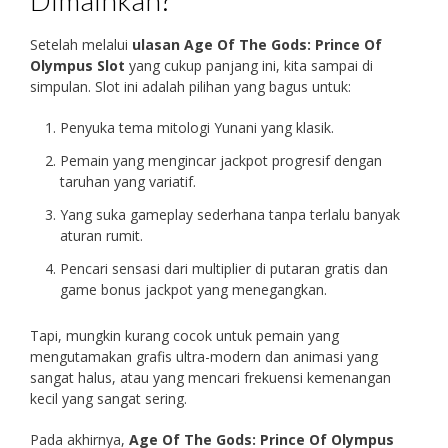
Dimainkan?
Setelah melalui
ulasan Age Of The Gods: Prince Of
Olympus Slot
yang cukup panjang ini, kita sampai di
simpulan. Slot ini adalah pilihan yang bagus untuk:
Penyuka tema mitologi Yunani yang klasik.
Pemain yang mengincar jackpot progresif dengan
taruhan yang variatif.
Yang suka gameplay sederhana tanpa terlalu banyak
aturan rumit.
Pencari sensasi dari multiplier di putaran gratis dan
game bonus jackpot yang menegangkan.
Tapi, mungkin kurang cocok untuk pemain yang
mengutamakan grafis ultra-modern dan animasi yang
sangat halus, atau yang mencari frekuensi kemenangan
kecil yang sangat sering.
Pada akhirnya,
Age Of The Gods: Prince Of Olympus