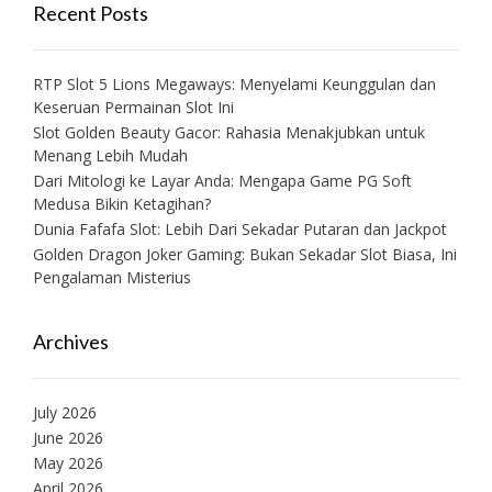
Recent Posts
RTP Slot 5 Lions Megaways: Menyelami Keunggulan dan
Keseruan Permainan Slot Ini
Slot Golden Beauty Gacor: Rahasia Menakjubkan untuk
Menang Lebih Mudah
Dari Mitologi ke Layar Anda: Mengapa Game PG Soft
Medusa Bikin Ketagihan?
Dunia Fafafa Slot: Lebih Dari Sekadar Putaran dan Jackpot
Golden Dragon Joker Gaming: Bukan Sekadar Slot Biasa, Ini
Pengalaman Misterius
Archives
July 2026
June 2026
May 2026
April 2026