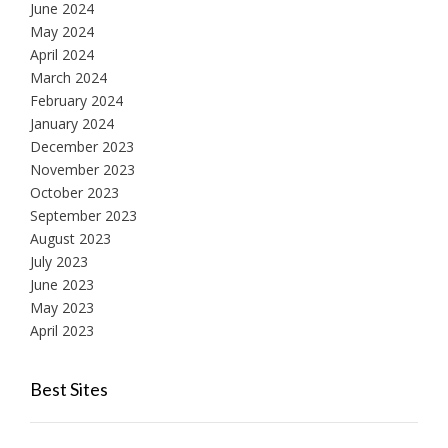
June 2024
May 2024
April 2024
March 2024
February 2024
January 2024
December 2023
November 2023
October 2023
September 2023
August 2023
July 2023
June 2023
May 2023
April 2023
Best Sites