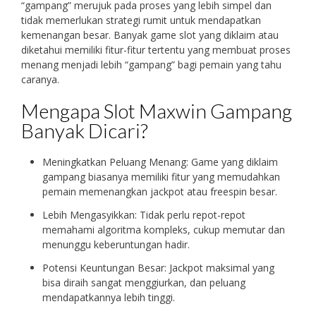
“gampang” merujuk pada proses yang lebih simpel dan
tidak memerlukan strategi rumit untuk mendapatkan
kemenangan besar. Banyak game slot yang diklaim atau
diketahui memiliki fitur-fitur tertentu yang membuat proses
menang menjadi lebih “gampang” bagi pemain yang tahu
caranya.
Mengapa Slot Maxwin Gampang
Banyak Dicari?
Meningkatkan Peluang Menang: Game yang diklaim
gampang biasanya memiliki fitur yang memudahkan
pemain memenangkan jackpot atau freespin besar.
Lebih Mengasyikkan: Tidak perlu repot-repot
memahami algoritma kompleks, cukup memutar dan
menunggu keberuntungan hadir.
Potensi Keuntungan Besar: Jackpot maksimal yang
bisa diraih sangat menggiurkan, dan peluang
mendapatkannya lebih tinggi.