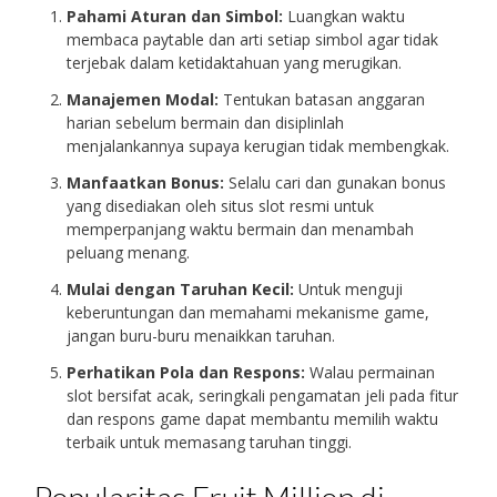
Pahami Aturan dan Simbol:
Luangkan waktu
membaca paytable dan arti setiap simbol agar tidak
terjebak dalam ketidaktahuan yang merugikan.
Manajemen Modal:
Tentukan batasan anggaran
harian sebelum bermain dan disiplinlah
menjalankannya supaya kerugian tidak membengkak.
Manfaatkan Bonus:
Selalu cari dan gunakan bonus
yang disediakan oleh situs slot resmi untuk
memperpanjang waktu bermain dan menambah
peluang menang.
Mulai dengan Taruhan Kecil:
Untuk menguji
keberuntungan dan memahami mekanisme game,
jangan buru-buru menaikkan taruhan.
Perhatikan Pola dan Respons:
Walau permainan
slot bersifat acak, seringkali pengamatan jeli pada fitur
dan respons game dapat membantu memilih waktu
terbaik untuk memasang taruhan tinggi.