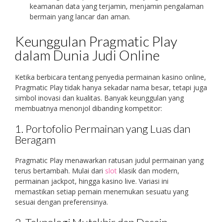
keamanan data yang terjamin, menjamin pengalaman
bermain yang lancar dan aman.
Keunggulan Pragmatic Play
dalam Dunia Judi Online
Ketika berbicara tentang penyedia permainan kasino online,
Pragmatic Play tidak hanya sekadar nama besar, tetapi juga
simbol inovasi dan kualitas. Banyak keunggulan yang
membuatnya menonjol dibanding kompetitor:
1. Portofolio Permainan yang Luas dan
Beragam
Pragmatic Play menawarkan ratusan judul permainan yang
terus bertambah. Mulai dari
slot
klasik dan modern,
permainan jackpot, hingga kasino live. Variasi ini
memastikan setiap pemain menemukan sesuatu yang
sesuai dengan preferensinya.