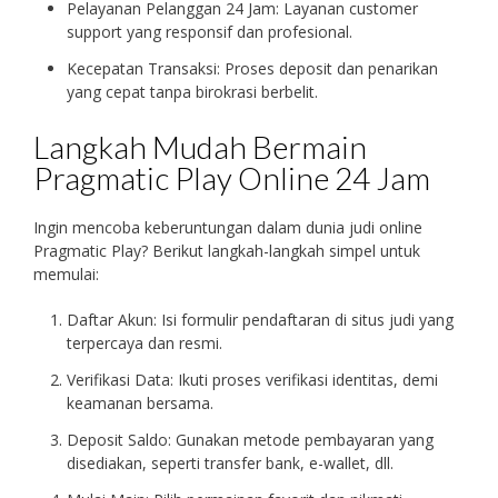
Pelayanan Pelanggan 24 Jam: Layanan customer
support yang responsif dan profesional.
Kecepatan Transaksi: Proses deposit dan penarikan
yang cepat tanpa birokrasi berbelit.
Langkah Mudah Bermain
Pragmatic Play Online 24 Jam
Ingin mencoba keberuntungan dalam dunia judi online
Pragmatic Play? Berikut langkah-langkah simpel untuk
memulai:
Daftar Akun: Isi formulir pendaftaran di situs judi yang
terpercaya dan resmi.
Verifikasi Data: Ikuti proses verifikasi identitas, demi
keamanan bersama.
Deposit Saldo: Gunakan metode pembayaran yang
disediakan, seperti transfer bank, e-wallet, dll.