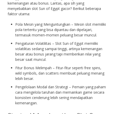
kemenangan atau bonus. Lantas, apa sih yang
menyebabkan slot Sun of Egypt gacor? Berikut beberapa
faktor utama:
Pola Mesin yang Menguntungkan – Mesin slot memiliki
pola tertentu yang bisa dipantau dan dipelajari,
termasuk momen-momen peluang besar muncul.
Pengaturan Volatilitas – Slot Sun of Egypt memiliki
volatilitas sedang sampai tinggi, artinya kemenangan
besar atau bonus jarang tapi memberikan nilai yang
besar saat muncul.
Fitur Bonus Melimpah – Fitur-fitur seperti free spins,
wild symbols, dan scatters membuat peluang menang
lebih besar.
Pengelolaan Modal dan Strategi – Pemain yang paham
cara mengelola taruhan dan memainkan game secara
konsisten cenderung lebih sering mendapatkan
kemenangan.