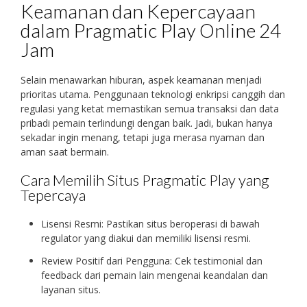
Keamanan dan Kepercayaan
dalam Pragmatic Play Online 24
Jam
Selain menawarkan hiburan, aspek keamanan menjadi
prioritas utama. Penggunaan teknologi enkripsi canggih dan
regulasi yang ketat memastikan semua transaksi dan data
pribadi pemain terlindungi dengan baik. Jadi, bukan hanya
sekadar ingin menang, tetapi juga merasa nyaman dan
aman saat bermain.
Cara Memilih Situs Pragmatic Play yang
Tepercaya
Lisensi Resmi: Pastikan situs beroperasi di bawah
regulator yang diakui dan memiliki lisensi resmi.
Review Positif dari Pengguna: Cek testimonial dan
feedback dari pemain lain mengenai keandalan dan
layanan situs.