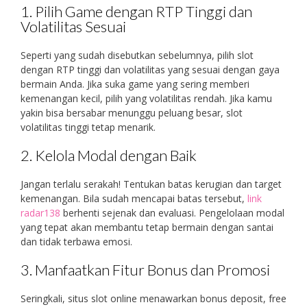
1. Pilih Game dengan RTP Tinggi dan
Volatilitas Sesuai
Seperti yang sudah disebutkan sebelumnya, pilih slot
dengan RTP tinggi dan volatilitas yang sesuai dengan gaya
bermain Anda. Jika suka game yang sering memberi
kemenangan kecil, pilih yang volatilitas rendah. Jika kamu
yakin bisa bersabar menunggu peluang besar, slot
volatilitas tinggi tetap menarik.
2. Kelola Modal dengan Baik
Jangan terlalu serakah! Tentukan batas kerugian dan target
kemenangan. Bila sudah mencapai batas tersebut,
link
radar138
berhenti sejenak dan evaluasi. Pengelolaan modal
yang tepat akan membantu tetap bermain dengan santai
dan tidak terbawa emosi.
3. Manfaatkan Fitur Bonus dan Promosi
Seringkali, situs slot online menawarkan bonus deposit, free