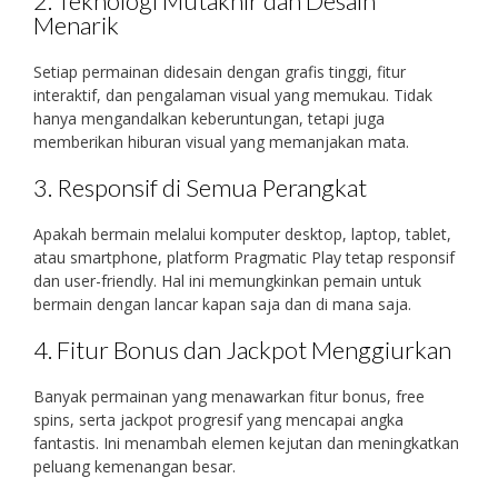
2. Teknologi Mutakhir dan Desain
Menarik
Setiap permainan didesain dengan grafis tinggi, fitur
interaktif, dan pengalaman visual yang memukau. Tidak
hanya mengandalkan keberuntungan, tetapi juga
memberikan hiburan visual yang memanjakan mata.
3. Responsif di Semua Perangkat
Apakah bermain melalui komputer desktop, laptop, tablet,
atau smartphone, platform Pragmatic Play tetap responsif
dan user-friendly. Hal ini memungkinkan pemain untuk
bermain dengan lancar kapan saja dan di mana saja.
4. Fitur Bonus dan Jackpot Menggiurkan
Banyak permainan yang menawarkan fitur bonus, free
spins, serta jackpot progresif yang mencapai angka
fantastis. Ini menambah elemen kejutan dan meningkatkan
peluang kemenangan besar.