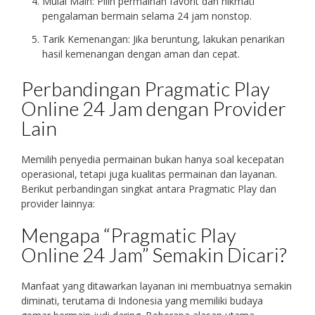
Mulai Main: Pilih permainan favorit dan nikmati
pengalaman bermain selama 24 jam nonstop.
Tarik Kemenangan: Jika beruntung, lakukan penarikan
hasil kemenangan dengan aman dan cepat.
Perbandingan Pragmatic Play
Online 24 Jam dengan Provider
Lain
Memilih penyedia permainan bukan hanya soal kecepatan
operasional, tetapi juga kualitas permainan dan layanan.
Berikut perbandingan singkat antara Pragmatic Play dan
provider lainnya:
Mengapa “Pragmatic Play
Online 24 Jam” Semakin Dicari?
Manfaat yang ditawarkan layanan ini membuatnya semakin
diminati, terutama di Indonesia yang memiliki budaya