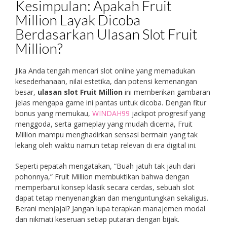
Kesimpulan: Apakah Fruit
Million Layak Dicoba
Berdasarkan Ulasan Slot Fruit
Million?
Jika Anda tengah mencari slot online yang memadukan
kesederhanaan, nilai estetika, dan potensi kemenangan
besar,
ulasan slot Fruit Million
ini memberikan gambaran
jelas mengapa game ini pantas untuk dicoba. Dengan fitur
bonus yang memukau,
WINDAH99
jackpot progresif yang
menggoda, serta gameplay yang mudah dicerna, Fruit
Million mampu menghadirkan sensasi bermain yang tak
lekang oleh waktu namun tetap relevan di era digital ini.
Seperti pepatah mengatakan, “Buah jatuh tak jauh dari
pohonnya,” Fruit Million membuktikan bahwa dengan
memperbarui konsep klasik secara cerdas, sebuah slot
dapat tetap menyenangkan dan menguntungkan sekaligus.
Berani menjajal? Jangan lupa terapkan manajemen modal
dan nikmati keseruan setiap putaran dengan bijak.