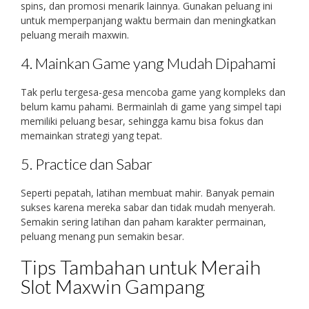
spins, dan promosi menarik lainnya. Gunakan peluang ini
untuk memperpanjang waktu bermain dan meningkatkan
peluang meraih maxwin.
4. Mainkan Game yang Mudah Dipahami
Tak perlu tergesa-gesa mencoba game yang kompleks dan
belum kamu pahami. Bermainlah di game yang simpel tapi
memiliki peluang besar, sehingga kamu bisa fokus dan
memainkan strategi yang tepat.
5. Practice dan Sabar
Seperti pepatah, latihan membuat mahir. Banyak pemain
sukses karena mereka sabar dan tidak mudah menyerah.
Semakin sering latihan dan paham karakter permainan,
peluang menang pun semakin besar.
Tips Tambahan untuk Meraih
Slot Maxwin Gampang