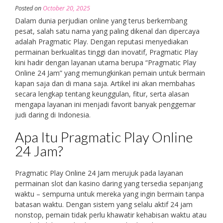
Posted on
October 20, 2025
Dalam dunia perjudian online yang terus berkembang
pesat, salah satu nama yang paling dikenal dan dipercaya
adalah Pragmatic Play. Dengan reputasi menyediakan
permainan berkualitas tinggi dan inovatif, Pragmatic Play
kini hadir dengan layanan utama berupa “Pragmatic Play
Online 24 Jam” yang memungkinkan pemain untuk bermain
kapan saja dan di mana saja. Artikel ini akan membahas
secara lengkap tentang keunggulan, fitur, serta alasan
mengapa layanan ini menjadi favorit banyak penggemar
judi daring di Indonesia.
Apa Itu Pragmatic Play Online
24 Jam?
Pragmatic Play Online 24 Jam merujuk pada layanan
permainan slot dan kasino daring yang tersedia sepanjang
waktu – sempurna untuk mereka yang ingin bermain tanpa
batasan waktu. Dengan sistem yang selalu aktif 24 jam
nonstop, pemain tidak perlu khawatir kehabisan waktu atau