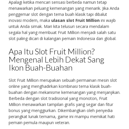
Apalagi ketika mencari sensasi berbeda namun tetap
menawarkan peluang kemenangan yang menarik. Jika Anda
penggemar slot dengan tema buah klasik tapi dibalut
inovasi modern, maka
ulasan slot Fruit Million
ini wajib
untuk Anda simak. Mari kita telusuri secara mendalam
segala hal yang membuat Fruit Million menjadi salah satu
slot paling dicari di kalangan pemain Indonesia dan global.
Apa Itu Slot Fruit Million?
Mengenal Lebih Dekat Sang
Ikon Buah-Buahan
Slot Fruit Million merupakan sebuah permainan mesin slot
online yang menghadirkan kombinasi tema klasik buah-
buahan dengan mekanisme kemenangan yang menjanjikan.
Berbeda dengan slot tradisional yang monoton, Fruit
Million menawarkan tampilan grafis yang segar dan fitur
bonus yang menggiurkan. Dikembangkan oleh penyedia
perangkat lunak ternama, game ini mampu memikat hati
pemain pemula maupun veteran.