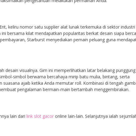
memaksimalkan pengetahuan melakukan permainan Anda.
nt, keliru nomor satu supplier alat lunak terkemuka di sektor industri
n ini bersama kilat mendapatkan popularitas berkat desain siapa berc
0 line pembayaran, Starburst menyediakan pemain peluang guna mendapa
lah desain visualnya. Gim ini memperlihatkan latar belakang punggung
imbol-simbol berwarna bercahaya mirip batu mulia, bintang, serta
 suasana ajaib ketika Anda memutar roll. Kombinasi di tengah gamb
 membuat pengalaman bermain-main bertambah menggembirakan.
nnya lain dari
link slot gacor
online lain-lain. Selanjutnya ialah sejumla