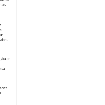
nan.
n
al
rus
lani.
ngkaian
bisa
serta
i