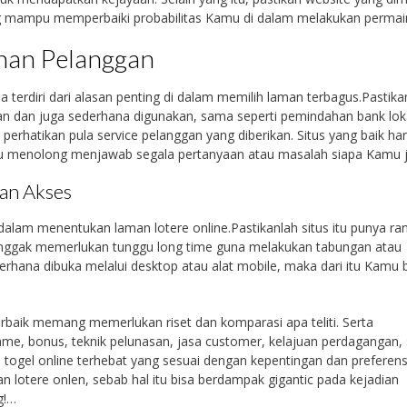
g mampu memperbaiki probabilitas Kamu di dalam melakukan permai
nan Pelanggan
a terdiri dari alasan penting di dalam memilih laman terbagus.Pastika
 dan juga sederhana digunakan, sama seperti pemindahan bank lok
 perhatikan pula service pelanggan yang diberikan. Situs yang baik ha
 menolong menjawab segala pertanyaan atau masalah siapa Kamu ja
an Akses
dalam menentukan laman lotere online.Pastikanlah situs itu punya ra
kau nggak memerlukan tunggu long time guna melakukan tabungan atau
erhana dibuka melalui desktop atau alat mobile, maka dari itu Kamu 
rbaik memang memerlukan riset dan komparasi apa teliti. Serta
game, bonus, teknik pelunasan, jasa customer, kelajuan perdagangan, 
togel online terhebat yang sesuai dengan kepentingan dan preferens
 lotere onlen, sebab hal itu bisa berdampak gigantic pada kejadian
g!…