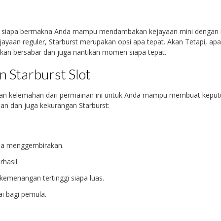
ng, siapa bermakna Anda mampu mendambakan kejayaan mini dengan 
ayaan reguler, Starburst merupakan opsi apa tepat. Akan Tetapi, apa
kan bersabar dan juga nantikan momen siapa tepat.
 Starburst Slot
 dan kelemahan dari permainan ini untuk Anda mampu membuat kepu
lan dan juga kekurangan Starburst:
pa menggembirakan.
hasil.
menangan tertinggi siapa luas.
i bagi pemula.