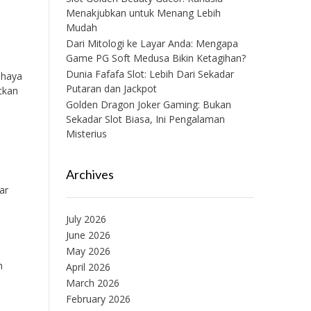
Menakjubkan untuk Menang Lebih
Mudah
Dari Mitologi ke Layar Anda: Mengapa
Game PG Soft Medusa Bikin Ketagihan?
Dunia Fafafa Slot: Lebih Dari Sekadar
ahaya
Putaran dan Jackpot
tkan
Golden Dragon Joker Gaming: Bukan
Sekadar Slot Biasa, Ini Pengalaman
Misterius
Archives
ar
July 2026
June 2026
May 2026
h
April 2026
March 2026
February 2026