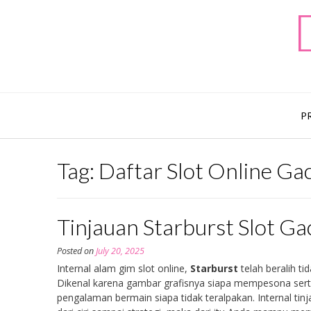
Skip
to
content
P
Tag:
Daftar Slot Online Gac
Tinjauan Starburst Slot G
Posted on
July 20, 2025
Internal alam gim slot online,
Starburst
telah beralih ti
Dikenal karena gambar grafisnya siapa mempesona ser
pengalaman bermain siapa tidak teralpakan. Internal tin