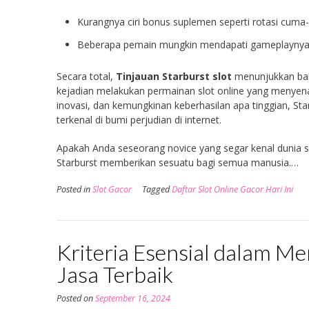
Kurangnya ciri bonus suplemen seperti rotasi cuma
Beberapa pemain mungkin mendapati gameplayny
Secara total,
Tinjauan Starburst slot
menunjukkan bahw
kejadian melakukan permainan slot online yang menyen
inovasi, dan kemungkinan keberhasilan apa tinggian, Sta
terkenal di bumi perjudian di internet.
Apakah Anda seseorang novice yang segar kenal dunia 
Starburst memberikan sesuatu bagi semua manusia.…
Posted in
Slot Gacor
Tagged
Daftar Slot Online Gacor Hari Ini
Kriteria Esensial dalam Me
Jasa Terbaik
Posted on
September 16, 2024