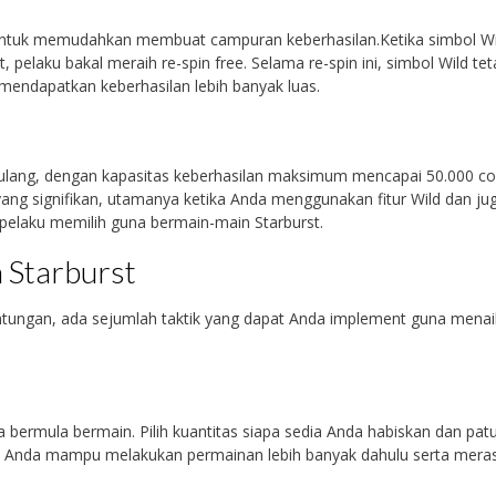
a untuk memudahkan membuat campuran keberhasilan.Ketika simbol Wi
pelaku bakal meraih re-spin free. Selama re-spin ini, simbol Wild tet
mendapatkan keberhasilan lebih banyak luas.
lang, dengan kapasitas keberhasilan maksimum mencapai 50.000 coi
ng signifikan, utamanya ketika Anda menggunakan fitur Wild dan jug
 pelaku memilih guna bermain-main Starburst.
 Starburst
ntungan, ada sejumlah taktik yang dapat Anda implement guna mena
 bermula bermain. Pilih kuantitas siapa sedia Anda habiskan dan patu
ik, Anda mampu melakukan permainan lebih banyak dahulu serta mera