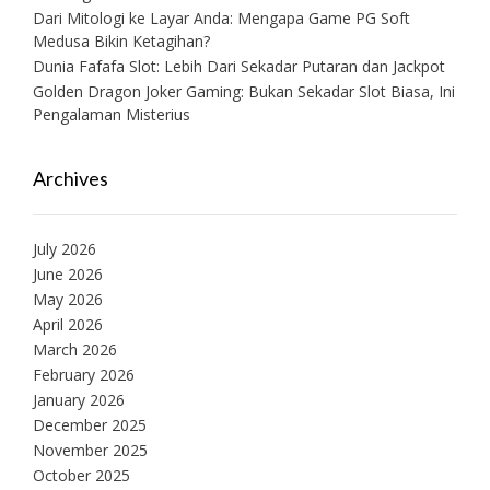
Dari Mitologi ke Layar Anda: Mengapa Game PG Soft
Medusa Bikin Ketagihan?
Dunia Fafafa Slot: Lebih Dari Sekadar Putaran dan Jackpot
Golden Dragon Joker Gaming: Bukan Sekadar Slot Biasa, Ini
Pengalaman Misterius
Archives
July 2026
June 2026
May 2026
April 2026
March 2026
February 2026
January 2026
December 2025
November 2025
October 2025