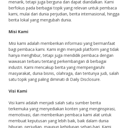
menarik, tetapi juga berguna dan dapat diandalkan. Kami
berfokus pada berbagai topik yang relevan untuk pembaca
kami, mulai dari dunia perjudian, berita internasional, hingga
berita lokal yang mengubah dunia.
Misi Kami
Misi kami adalah memberikan informasi yang bermanfaat
bagi pembaca kami. Kami ingin menjadi platform yang tidak
hanya menghibur, tetapi juga mendidik pembaca dengan
wawasan terbaru tentang perkembangan di berbagai
industri. Kami mencakup berita yang mempengaruhi
masyarakat, dunia bisnis, olahraga, dan tentunya judi, salah
satu topik yang paling diminati di Daily Disclosure.
Visi Kami
Visi kami adalah menjadi salah satu sumber berita
terkemuka yang menyediakan konten yang menginspirasi,
memotivasi, dan memberikan pembaca kami alat untuk
membuat keputusan yang lebih baik, baik dalam dunia
hiburan, perjudian, maupun kehidupan sehari-hari. Kami