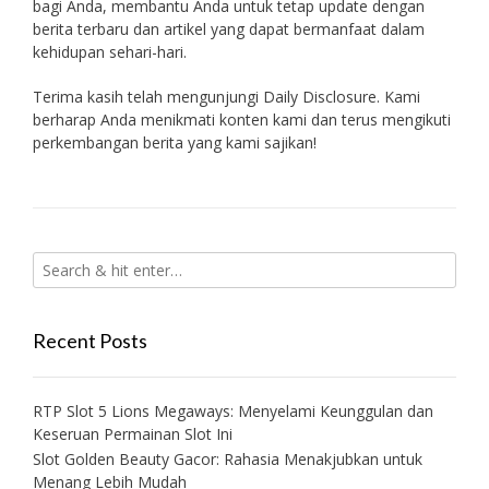
bagi Anda, membantu Anda untuk tetap update dengan
berita terbaru dan artikel yang dapat bermanfaat dalam
kehidupan sehari-hari.
Terima kasih telah mengunjungi Daily Disclosure. Kami
berharap Anda menikmati konten kami dan terus mengikuti
perkembangan berita yang kami sajikan!
Recent Posts
RTP Slot 5 Lions Megaways: Menyelami Keunggulan dan
Keseruan Permainan Slot Ini
Slot Golden Beauty Gacor: Rahasia Menakjubkan untuk
Menang Lebih Mudah