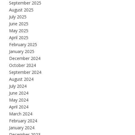
September 2025
August 2025
July 2025
June 2025
May 2025
April 2025
February 2025
January 2025
December 2024
October 2024
September 2024
August 2024
July 2024
June 2024
May 2024
April 2024
March 2024
February 2024
January 2024
December 2023