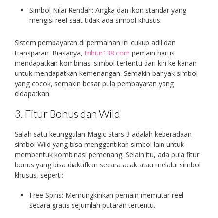
Simbol Nilai Rendah: Angka dan ikon standar yang
mengisi reel saat tidak ada simbol khusus.
Sistem pembayaran di permainan ini cukup adil dan
transparan. Biasanya,
tribun138.com
pemain harus
mendapatkan kombinasi simbol tertentu dari kiri ke kanan
untuk mendapatkan kemenangan. Semakin banyak simbol
yang cocok, semakin besar pula pembayaran yang
didapatkan.
3. Fitur Bonus dan Wild
Salah satu keunggulan Magic Stars 3 adalah keberadaan
simbol Wild yang bisa menggantikan simbol lain untuk
membentuk kombinasi pemenang. Selain itu, ada pula fitur
bonus yang bisa diaktifkan secara acak atau melalui simbol
khusus, seperti:
Free Spins: Memungkinkan pemain memutar reel
secara gratis sejumlah putaran tertentu.