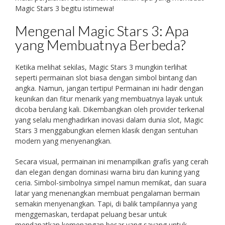
Magic Stars 3 begitu istimewa!
Mengenal Magic Stars 3: Apa
yang Membuatnya Berbeda?
Ketika melihat sekilas, Magic Stars 3 mungkin terlihat
seperti permainan slot biasa dengan simbol bintang dan
angka. Namun, jangan tertipu! Permainan ini hadir dengan
keunikan dan fitur menarik yang membuatnya layak untuk
dicoba berulang kali. Dikembangkan oleh provider terkenal
yang selalu menghadirkan inovasi dalam dunia slot, Magic
Stars 3 menggabungkan elemen klasik dengan sentuhan
modern yang menyenangkan.
Secara visual, permainan ini menampilkan grafis yang cerah
dan elegan dengan dominasi warna biru dan kuning yang
ceria. Simbol-simbolnya simpel namun memikat, dan suara
latar yang menenangkan membuat pengalaman bermain
semakin menyenangkan. Tapi, di balik tampilannya yang
menggemaskan, terdapat peluang besar untuk
mendapatkan kemenangan besar yang sayang untuk