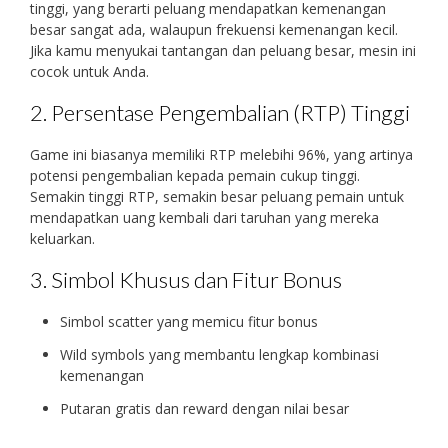
tinggi, yang berarti peluang mendapatkan kemenangan
besar sangat ada, walaupun frekuensi kemenangan kecil.
Jika kamu menyukai tantangan dan peluang besar, mesin ini
cocok untuk Anda.
2. Persentase Pengembalian (RTP) Tinggi
Game ini biasanya memiliki RTP melebihi 96%, yang artinya
potensi pengembalian kepada pemain cukup tinggi.
Semakin tinggi RTP, semakin besar peluang pemain untuk
mendapatkan uang kembali dari taruhan yang mereka
keluarkan.
3. Simbol Khusus dan Fitur Bonus
Simbol scatter yang memicu fitur bonus
Wild symbols yang membantu lengkap kombinasi
kemenangan
Putaran gratis dan reward dengan nilai besar