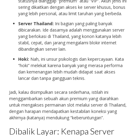
statusnya dianggap “premium” atau “VIP”. Akun jenis ini
sering dikaitkan dengan akses ke server khusus, bonus
yang lebih personal, atau limit taruhan yang berbeda.
Server Thailand:
Ini bagian yang paling banyak
dibicarakan. Ide dasarnya adalah menggunakan server
yang berlokasi di Thailand, yang konon katanya lebih
stabil, cepat, dan jarang mengalami blokir internet
dibandingkan server lain.
Hoki:
Nah, ini unsur psikologis dan kepercayaan. Kata
“hoki” melekat karena banyak yang merasa performa
dan kemenangan lebih mudah didapat saat akses
lancar dan tanpa gangguan teknis.
Jadi, kalau disimpulkan secara sederhana, istilah ini
menggambarkan sebuah akun premium yang diarahkan
untuk mengakses permainan slot melalui server di Thailand,
dengan harapan mendapatkan kestabilan koneksi yang
akhirnya (katanya) mendukung “keberuntungan”.
Dibalik Layar: Kenapa Server