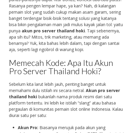
Rasanya pengen lempar hape, ya kan? Nah, di kalangan
pemain slot yang sudah cukup makan asam garam, sering
banget terdengar bisik-bisik tentang solusi yang katanya
bisa bikin pengalaman main jadi mulus kayak jalan tol: yaitu
punya
akun pro server thailand hoki
. Tapi sebenernya,
apa sih itu? Mitos, trik marketing, atau memang ada
benarnya? Yuk, kita bahas lebih dalam, tapi dengan santai
aja, seperti lagi ngobrol di warung kopi.
Memecah Kode: Apa Itu Akun
Pro Server Thailand Hoki?
Sebelum kita larut lebih jauh, penting banget untuk
memahami dulu istilah ini secara netral.
Akun pro server
thailand hoki
bukanlah nama produk resmi dari satu
platform tertentu. Ini lebih ke istilah “slang” atau bahasa
pergaulan di komunitas pemain slot online Indonesia. Kalau
diurai satu per satu:
Akun Pro:
Biasanya merujuk pada akun yang