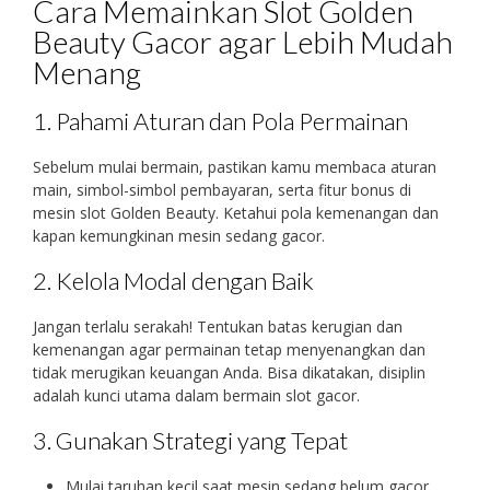
Cara Memainkan Slot Golden
Beauty Gacor agar Lebih Mudah
Menang
1. Pahami Aturan dan Pola Permainan
Sebelum mulai bermain, pastikan kamu membaca aturan
main, simbol-simbol pembayaran, serta fitur bonus di
mesin slot Golden Beauty. Ketahui pola kemenangan dan
kapan kemungkinan mesin sedang gacor.
2. Kelola Modal dengan Baik
Jangan terlalu serakah! Tentukan batas kerugian dan
kemenangan agar permainan tetap menyenangkan dan
tidak merugikan keuangan Anda. Bisa dikatakan, disiplin
adalah kunci utama dalam bermain slot gacor.
3. Gunakan Strategi yang Tepat
Mulai taruhan kecil saat mesin sedang belum gacor,