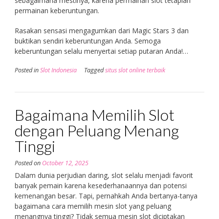
sebagaimana mestinya, karena permainan slot tetaplah
permainan keberuntungan.
Rasakan sensasi mengagumkan dari Magic Stars 3 dan
buktikan sendiri keberuntungan Anda. Semoga
keberuntungan selalu menyertai setiap putaran Anda!…
Posted in
Slot Indonesia
Tagged
situs slot online terbaik
Bagaimana Memilih Slot
dengan Peluang Menang
Tinggi
Posted on
October 12, 2025
Dalam dunia perjudian daring, slot selalu menjadi favorit
banyak pemain karena kesederhanaannya dan potensi
kemenangan besar. Tapi, pernahkah Anda bertanya-tanya
bagaimana cara memilih mesin slot yang peluang
menangnya tinggi? Tidak semua mesin slot diciptakan