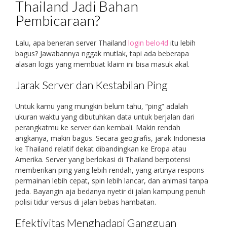
Thailand Jadi Bahan
Pembicaraan?
Lalu, apa beneran server Thailand
login belo4d
itu lebih
bagus? Jawabannya nggak mutlak, tapi ada beberapa
alasan logis yang membuat klaim ini bisa masuk akal.
Jarak Server dan Kestabilan Ping
Untuk kamu yang mungkin belum tahu, “ping” adalah
ukuran waktu yang dibutuhkan data untuk berjalan dari
perangkatmu ke server dan kembali. Makin rendah
angkanya, makin bagus. Secara geografis, jarak Indonesia
ke Thailand relatif dekat dibandingkan ke Eropa atau
Amerika. Server yang berlokasi di Thailand berpotensi
memberikan ping yang lebih rendah, yang artinya respons
permainan lebih cepat, spin lebih lancar, dan animasi tanpa
jeda. Bayangin aja bedanya nyetir di jalan kampung penuh
polisi tidur versus di jalan bebas hambatan.
Efektivitas Menghadapi Gangguan