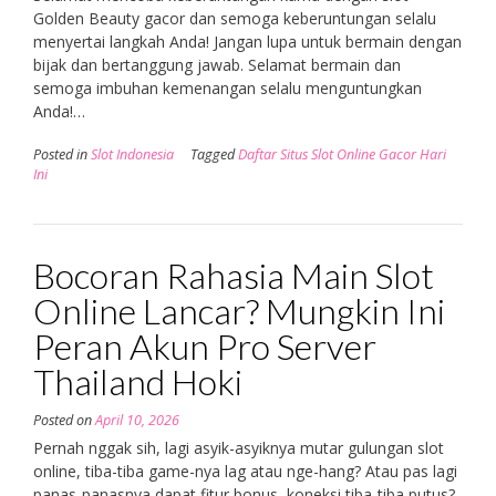
Golden Beauty gacor dan semoga keberuntungan selalu
menyertai langkah Anda! Jangan lupa untuk bermain dengan
bijak dan bertanggung jawab. Selamat bermain dan
semoga imbuhan kemenangan selalu menguntungkan
Anda!…
Posted in
Slot Indonesia
Tagged
Daftar Situs Slot Online Gacor Hari
Ini
Bocoran Rahasia Main Slot
Online Lancar? Mungkin Ini
Peran Akun Pro Server
Thailand Hoki
Posted on
April 10, 2026
Pernah nggak sih, lagi asyik-asyiknya mutar gulungan slot
online, tiba-tiba game-nya lag atau nge-hang? Atau pas lagi
panas-panasnya dapat fitur bonus, koneksi tiba-tiba putus?