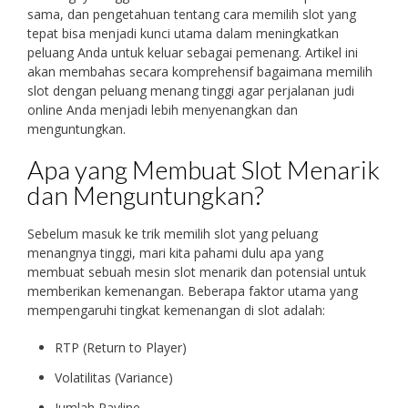
sama, dan pengetahuan tentang cara memilih slot yang
tepat bisa menjadi kunci utama dalam meningkatkan
peluang Anda untuk keluar sebagai pemenang. Artikel ini
akan membahas secara komprehensif bagaimana memilih
slot dengan peluang menang tinggi agar perjalanan judi
online Anda menjadi lebih menyenangkan dan
menguntungkan.
Apa yang Membuat Slot Menarik
dan Menguntungkan?
Sebelum masuk ke trik memilih slot yang peluang
menangnya tinggi, mari kita pahami dulu apa yang
membuat sebuah mesin slot menarik dan potensial untuk
memberikan kemenangan. Beberapa faktor utama yang
mempengaruhi tingkat kemenangan di slot adalah:
RTP (Return to Player)
Volatilitas (Variance)
Jumlah Payline