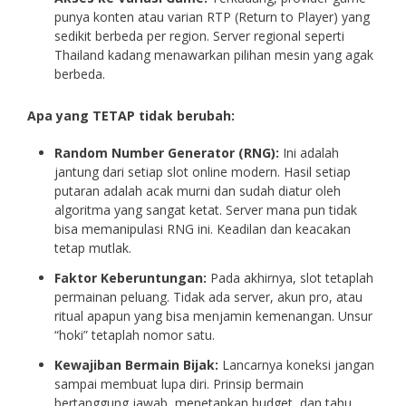
punya konten atau varian RTP (Return to Player) yang
sedikit berbeda per region. Server regional seperti
Thailand kadang menawarkan pilihan mesin yang agak
berbeda.
Apa yang TETAP tidak berubah:
Random Number Generator (RNG):
Ini adalah
jantung dari setiap slot online modern. Hasil setiap
putaran adalah acak murni dan sudah diatur oleh
algoritma yang sangat ketat. Server mana pun tidak
bisa memanipulasi RNG ini. Keadilan dan keacakan
tetap mutlak.
Faktor Keberuntungan:
Pada akhirnya, slot tetaplah
permainan peluang. Tidak ada server, akun pro, atau
ritual apapun yang bisa menjamin kemenangan. Unsur
“hoki” tetaplah nomor satu.
Kewajiban Bermain Bijak:
Lancarnya koneksi jangan
sampai membuat lupa diri. Prinsip bermain
bertanggung jawab, menetapkan budget, dan tahu