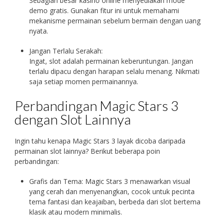
Sebagian besar kasino online menyediakan mode
demo gratis. Gunakan fitur ini untuk memahami
mekanisme permainan sebelum bermain dengan uang
nyata.
Jangan Terlalu Serakah:
Ingat, slot adalah permainan keberuntungan. Jangan
terlalu dipacu dengan harapan selalu menang. Nikmati
saja setiap momen permainannya.
Perbandingan Magic Stars 3
dengan Slot Lainnya
Ingin tahu kenapa Magic Stars 3 layak dicoba daripada
permainan slot lainnya? Berikut beberapa poin
perbandingan:
Grafis dan Tema: Magic Stars 3 menawarkan visual
yang cerah dan menyenangkan, cocok untuk pecinta
tema fantasi dan keajaiban, berbeda dari slot bertema
klasik atau modern minimalis.