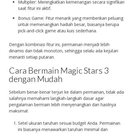
Multiplier: Meningkatkan kemenangan secara signifikan
saat fitur ini aktif.
Bonus Game: Fitur menarik yang memberikan peluang
untuk memenangkan hadiah besar, biasanya berupa
pick-and-click game atau kuis sederhana.
Dengan kombinasi fitur ini, permainan menjadi lebih
dinamis dan tidak monoton, sehingga selalu ada kejutan
menanti setiap putaran.
Cara Bermain Magic Stars 3
dengan Mudah
Sebelum benar-benar terjun ke dalam permainan, tidak ada
salahnya memahami langkah-langkah dasar agar
pengalaman bermain lebih menyenangkan dan hasilnya
maksimal:
Setel ukuran taruhan sesuai budget Anda. Permainan
ini biasanya menawarkan taruhan minimal dan