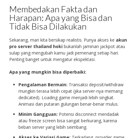
Membedakan Fakta dan
Harapan: Apa yang Bisa dan
Tidak Bisa Dilakukan
Sekarang, mari kita bersikap realistis. Punya akses ke
akun
pro server thailand hoki
bukanlah jaminan jackpot atau
sulap yang mengubah kamu jadi pemenang setiap hari.
Penting banget untuk mengatur ekspektasi.
Apa yang mungkin bisa diperbaiki:
Pengalaman Bermain:
Transaksi deposit/withdraw
mungkin terasa lebih cepat (jika server-nya memang
dedicated). Loading game menjadi lebih singkat.
Animasi dan putaran gulungan benar-benar mulus.
Minim Gangguan:
Potensi disconnect mendadak
atau freeze screen bisa sangat berkurang, karena
beban server yang lebih seimbang.
Akses ke Variasi Game:
Terkadang, provider game