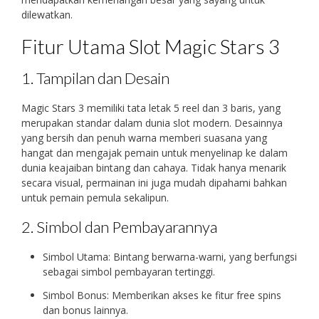
dilewatkan.
Fitur Utama Slot Magic Stars 3
1. Tampilan dan Desain
Magic Stars 3 memiliki tata letak 5 reel dan 3 baris, yang
merupakan standar dalam dunia slot modern. Desainnya
yang bersih dan penuh warna memberi suasana yang
hangat dan mengajak pemain untuk menyelinap ke dalam
dunia keajaiban bintang dan cahaya. Tidak hanya menarik
secara visual, permainan ini juga mudah dipahami bahkan
untuk pemain pemula sekalipun.
2. Simbol dan Pembayarannya
Simbol Utama: Bintang berwarna-warni, yang berfungsi
sebagai simbol pembayaran tertinggi.
Simbol Bonus: Memberikan akses ke fitur free spins
dan bonus lainnya.