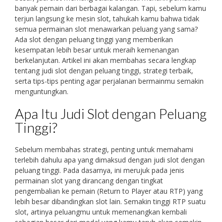
banyak pemain dari berbagai kalangan. Tapi, sebelum kamu
terjun langsung ke mesin slot, tahukah kamu bahwa tidak
semua permainan slot menawarkan peluang yang sama?
Ada slot dengan peluang tinggi yang memberikan
kesempatan lebih besar untuk meraih kemenangan
berkelanjutan. Artikel ini akan membahas secara lengkap
tentang judi slot dengan peluang tinggi, strategi terbaik,
serta tips-tips penting agar perjalanan bermainmu semakin
menguntungkan.
Apa Itu Judi Slot dengan Peluang
Tinggi?
Sebelum membahas strategi, penting untuk memahami
terlebih dahulu apa yang dimaksud dengan judi slot dengan
peluang tinggi. Pada dasarnya, ini merujuk pada jenis
permainan slot yang dirancang dengan tingkat
pengembalian ke pemain (Return to Player atau RTP) yang
lebih besar dibandingkan slot lain. Semakin tinggi RTP suatu
slot, artinya peluangmu untuk memenangkan kembali