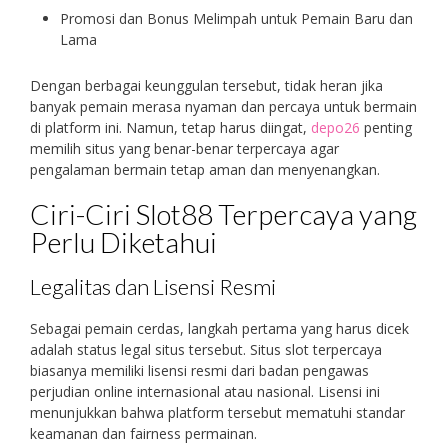
Promosi dan Bonus Melimpah untuk Pemain Baru dan
Lama
Dengan berbagai keunggulan tersebut, tidak heran jika
banyak pemain merasa nyaman dan percaya untuk bermain
di platform ini. Namun, tetap harus diingat,
depo26
penting
memilih situs yang benar-benar terpercaya agar
pengalaman bermain tetap aman dan menyenangkan.
Ciri-Ciri Slot88 Terpercaya yang
Perlu Diketahui
Legalitas dan Lisensi Resmi
Sebagai pemain cerdas, langkah pertama yang harus dicek
adalah status legal situs tersebut. Situs slot terpercaya
biasanya memiliki lisensi resmi dari badan pengawas
perjudian online internasional atau nasional. Lisensi ini
menunjukkan bahwa platform tersebut mematuhi standar
keamanan dan fairness permainan.