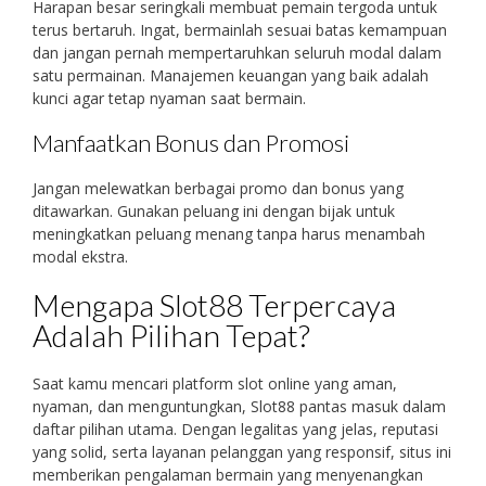
Harapan besar seringkali membuat pemain tergoda untuk
terus bertaruh. Ingat, bermainlah sesuai batas kemampuan
dan jangan pernah mempertaruhkan seluruh modal dalam
satu permainan. Manajemen keuangan yang baik adalah
kunci agar tetap nyaman saat bermain.
Manfaatkan Bonus dan Promosi
Jangan melewatkan berbagai promo dan bonus yang
ditawarkan. Gunakan peluang ini dengan bijak untuk
meningkatkan peluang menang tanpa harus menambah
modal ekstra.
Mengapa Slot88 Terpercaya
Adalah Pilihan Tepat?
Saat kamu mencari platform slot online yang aman,
nyaman, dan menguntungkan, Slot88 pantas masuk dalam
daftar pilihan utama. Dengan legalitas yang jelas, reputasi
yang solid, serta layanan pelanggan yang responsif, situs ini
memberikan pengalaman bermain yang menyenangkan