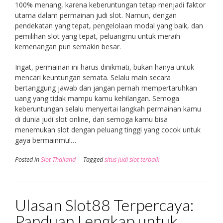
100% menang, karena keberuntungan tetap menjadi faktor
utama dalam permainan judi slot. Namun, dengan
pendekatan yang tepat, pengelolaan modal yang baik, dan
pemilihan slot yang tepat, peluangmu untuk meraih
kemenangan pun semakin besar.
Ingat, permainan ini harus dinikmati, bukan hanya untuk
mencari keuntungan semata. Selalu main secara
bertanggung jawab dan jangan pernah mempertaruhkan
uang yang tidak mampu kamu kehilangan. Semoga
keberuntungan selalu menyertai langkah permainan kamu
di dunia judi slot online, dan semoga kamu bisa
menemukan slot dengan peluang tinggi yang cocok untuk
gaya bermainmu!…
Posted in
Slot Thailand
Tagged
situs judi slot terbaik
Ulasan Slot88 Terpercaya:
Panduan Lengkap untuk