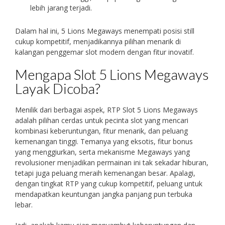
lebih jarang terjadi.
Dalam hal ini, 5 Lions Megaways menempati posisi still
cukup kompetitif, menjadikannya pilihan menarik di
kalangan penggemar slot modern dengan fitur inovatif.
Mengapa Slot 5 Lions Megaways
Layak Dicoba?
Menilik dari berbagai aspek, RTP Slot 5 Lions Megaways
adalah pilihan cerdas untuk pecinta slot yang mencari
kombinasi keberuntungan, fitur menarik, dan peluang
kemenangan tinggi. Temanya yang eksotis, fitur bonus
yang menggiurkan, serta mekanisme Megaways yang
revolusioner menjadikan permainan ini tak sekadar hiburan,
tetapi juga peluang meraih kemenangan besar. Apalagi,
dengan tingkat RTP yang cukup kompetitif, peluang untuk
mendapatkan keuntungan jangka panjang pun terbuka
lebar.