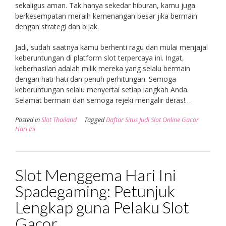
sekaligus aman. Tak hanya sekedar hiburan, kamu juga
berkesempatan meraih kemenangan besar jika bermain
dengan strategi dan bijak.
Jadi, sudah saatnya kamu berhenti ragu dan mulai menjajal
keberuntungan di platform slot terpercaya ini. Ingat,
keberhasilan adalah milik mereka yang selalu bermain
dengan hati-hati dan penuh perhitungan. Semoga
keberuntungan selalu menyertai setiap langkah Anda.
Selamat bermain dan semoga rejeki mengalir deras!…
Posted in
Slot Thailand
Tagged
Daftar Situs Judi Slot Online Gacor
Hari Ini
Slot Menggema Hari Ini
Spadegaming: Petunjuk
Lengkap guna Pelaku Slot
Gacor