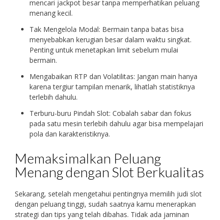
mencari jackpot besar tanpa memperhatikan peluang
menang kecil.
Tak Mengelola Modal: Bermain tanpa batas bisa
menyebabkan kerugian besar dalam waktu singkat.
Penting untuk menetapkan limit sebelum mulai
bermain.
Mengabaikan RTP dan Volatilitas: Jangan main hanya
karena tergiur tampilan menarik, lihatlah statistiknya
terlebih dahulu.
Terburu-buru Pindah Slot: Cobalah sabar dan fokus
pada satu mesin terlebih dahulu agar bisa mempelajari
pola dan karakteristiknya.
Memaksimalkan Peluang
Menang dengan Slot Berkualitas
Sekarang, setelah mengetahui pentingnya memilih judi slot
dengan peluang tinggi, sudah saatnya kamu menerapkan
strategi dan tips yang telah dibahas. Tidak ada jaminan