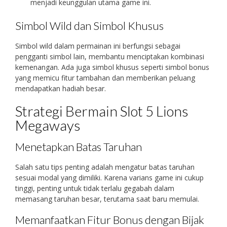
menjadi keunggulan utama game ini.
Simbol Wild dan Simbol Khusus
Simbol wild dalam permainan ini berfungsi sebagai
pengganti simbol lain, membantu menciptakan kombinasi
kemenangan. Ada juga simbol khusus seperti simbol bonus
yang memicu fitur tambahan dan memberikan peluang
mendapatkan hadiah besar.
Strategi Bermain Slot 5 Lions
Megaways
Menetapkan Batas Taruhan
Salah satu tips penting adalah mengatur batas taruhan
sesuai modal yang dimiliki. Karena varians game ini cukup
tinggi, penting untuk tidak terlalu gegabah dalam
memasang taruhan besar, terutama saat baru memulai.
Memanfaatkan Fitur Bonus dengan Bijak