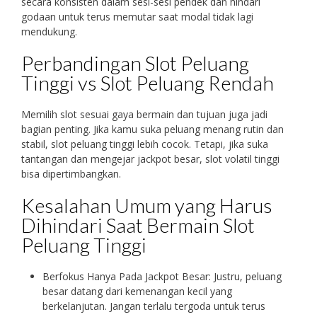
secara konsisten dalam sesi-sesi pendek dan hindari
godaan untuk terus memutar saat modal tidak lagi
mendukung.
Perbandingan Slot Peluang
Tinggi vs Slot Peluang Rendah
Memilih slot sesuai gaya bermain dan tujuan juga jadi
bagian penting. Jika kamu suka peluang menang rutin dan
stabil, slot peluang tinggi lebih cocok. Tetapi, jika suka
tantangan dan mengejar jackpot besar, slot volatil tinggi
bisa dipertimbangkan.
Kesalahan Umum yang Harus
Dihindari Saat Bermain Slot
Peluang Tinggi
Berfokus Hanya Pada Jackpot Besar: Justru, peluang
besar datang dari kemenangan kecil yang
berkelanjutan. Jangan terlalu tergoda untuk terus