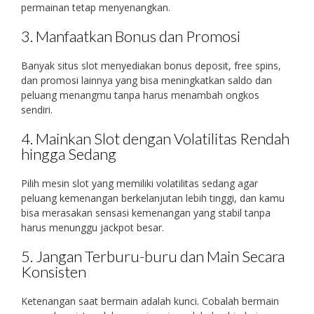
permainan tetap menyenangkan.
3. Manfaatkan Bonus dan Promosi
Banyak situs slot menyediakan bonus deposit, free spins,
dan promosi lainnya yang bisa meningkatkan saldo dan
peluang menangmu tanpa harus menambah ongkos
sendiri.
4. Mainkan Slot dengan Volatilitas Rendah
hingga Sedang
Pilih mesin slot yang memiliki volatilitas sedang agar
peluang kemenangan berkelanjutan lebih tinggi, dan kamu
bisa merasakan sensasi kemenangan yang stabil tanpa
harus menunggu jackpot besar.
5. Jangan Terburu-buru dan Main Secara
Konsisten
Ketenangan saat bermain adalah kunci. Cobalah bermain