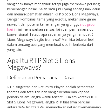
yang tidak hanya menghibur tetapi juga membawa peluang
kemenangan besar. Salah satu judul yang sedang naik daun
dan menarik perhatian adalah RTP Slot 5 Lions Megaways.
Dengan kombinasi tema yang eksotis, mekanisme game
inovatif, dan potensi kemenangan yang tinggi,
slot gacor
hari ini
ini menawarkan sensasi lain dari permainan slot
konvensional. Tetapi, apa sebenarnya yang membuat 5
Lions Megaways begitu istimewa? Mari kita telusuri lebih
dalam tentang apa yang membuat slot ini berbeda dari
yang lain.
Apa Itu RTP Slot 5 Lions
Megaways?
Definisi dan Pemahaman Dasar
RTP, singkatan dari Return to Player, adalah persentase
teoretis dari total taruhan yang dikembalikan kepada
pemain dalam jangka waktu tertentu. Dalam konteks RTP
Slot 5 Lions Megaways, angka RTP biasanya berkisar
antara 96% hingga 97%, menandakan peluang kemenangan