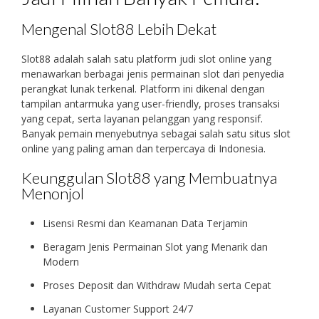
Mengenal Slot88 Lebih Dekat
Slot88 adalah salah satu platform judi slot online yang
menawarkan berbagai jenis permainan slot dari penyedia
perangkat lunak terkenal. Platform ini dikenal dengan
tampilan antarmuka yang user-friendly, proses transaksi
yang cepat, serta layanan pelanggan yang responsif.
Banyak pemain menyebutnya sebagai salah satu situs slot
online yang paling aman dan terpercaya di Indonesia.
Keunggulan Slot88 yang Membuatnya
Menonjol
Lisensi Resmi dan Keamanan Data Terjamin
Beragam Jenis Permainan Slot yang Menarik dan
Modern
Proses Deposit dan Withdraw Mudah serta Cepat
Layanan Customer Support 24/7