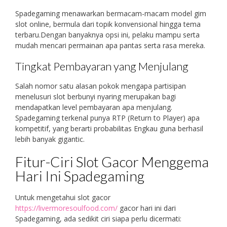
Spadegaming menawarkan bermacam-macam model gim
slot online, bermula dari topik konvensional hingga tema
terbaru.Dengan banyaknya opsi ini, pelaku mampu serta
mudah mencari permainan apa pantas serta rasa mereka.
Tingkat Pembayaran yang Menjulang
Salah nomor satu alasan pokok mengapa partisipan
menelusuri slot berbunyi nyaring merupakan bagi
mendapatkan level pembayaran apa menjulang.
Spadegaming terkenal punya RTP (Return to Player) apa
kompetitif, yang berarti probabilitas Engkau guna berhasil
lebih banyak gigantic.
Fitur-Ciri Slot Gacor Menggema
Hari Ini Spadegaming
Untuk mengetahui slot gacor
https://livermoresoulfood.com/
gacor hari ini dari
Spadegaming, ada sedikit ciri siapa perlu dicermati: