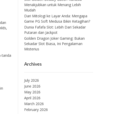
Menakjubkan untuk Menang Lebih
Mudah
Dari Mitologi ke Layar Anda: Mengapa
Game PG Soft Medusa Bikin Ketagihan?
 dan
Dunia Fafafa Slot: Lebih Dari Sekadar
ilds,
Putaran dan Jackpot
Golden Dragon Joker Gaming: Bukan
Sekadar Slot Biasa, Ini Pengalaman
Misterius
a-tanda
Archives
July 2026
June 2026
in
May 2026
April 2026
March 2026
February 2026