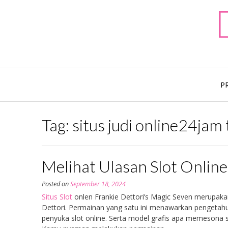
Skip
to
content
P
Tag:
situs judi online24ja
Melihat Ulasan Slot Online
Posted on
September 18, 2024
Situs Slot
onlen Frankie Dettori’s Magic Seven merupakan 
Dettori. Permainan yang satu ini menawarkan pengeta
penyuka slot online. Serta model grafis apa memesona 