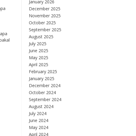
January 2026
apa
December 2025
a
November 2025
October 2025
September 2025
 apa
August 2025
bakal
July 2025
June 2025
May 2025
April 2025
February 2025
January 2025
December 2024
October 2024
September 2024
August 2024
July 2024
June 2024
May 2024
April 2024