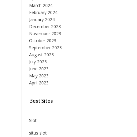
March 2024
February 2024
January 2024
December 2023
November 2023
October 2023
September 2023
August 2023
July 2023
June 2023
May 2023
April 2023
Best Sites
Slot
situs slot