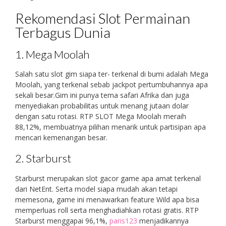
Rekomendasi Slot Permainan
Terbagus Dunia
1. Mega Moolah
Salah satu slot gim siapa ter- terkenal di bumi adalah Mega
Moolah, yang terkenal sebab jackpot pertumbuhannya apa
sekali besar.Gim ini punya tema safari Afrika dan juga
menyediakan probabilitas untuk menang jutaan dolar
dengan satu rotasi. RTP SLOT Mega Moolah meraih
88,12%, membuatnya pilihan menarik untuk partisipan apa
mencari kemenangan besar.
2. Starburst
Starburst merupakan slot gacor game apa amat terkenal
dari NetEnt. Serta model siapa mudah akan tetapi
memesona, game ini menawarkan feature Wild apa bisa
memperluas roll serta menghadiahkan rotasi gratis. RTP
Starburst menggapai 96,1%,
paris123
menjadikannya