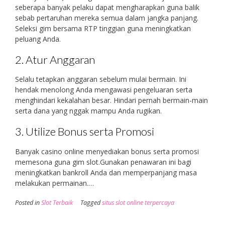
seberapa banyak pelaku dapat mengharapkan guna balik
sebab pertaruhan mereka semua dalam jangka panjang.
Seleksi gim bersama RTP tinggian guna meningkatkan
peluang Anda.
2. Atur Anggaran
Selalu tetapkan anggaran sebelum mulai bermain. Ini
hendak menolong Anda mengawasi pengeluaran serta
menghindari kekalahan besar. Hindari pernah bermain-main
serta dana yang nggak mampu Anda rugikan.
3. Utilize Bonus serta Promosi
Banyak casino online menyediakan bonus serta promosi
memesona guna gim slot.Gunakan penawaran ini bagi
meningkatkan bankroll Anda dan memperpanjang masa
melakukan permainan.…
Posted in
Slot Terbaik
Tagged
situs slot online terpercaya