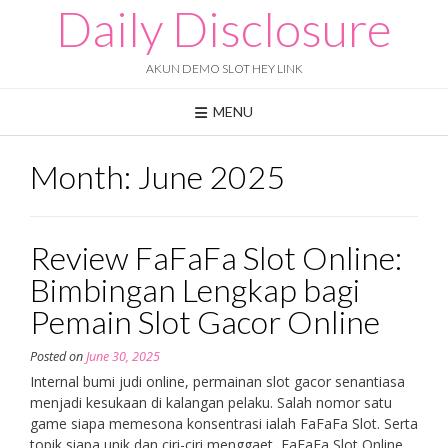
Skip
Daily Disclosure
to
content
AKUN DEMO SLOT HEY LINK
MENU
Month:
June 2025
Review FaFaFa Slot Online:
Bimbingan Lengkap bagi
Pemain Slot Gacor Online
Posted on
June 30, 2025
Internal bumi judi online, permainan slot gacor senantiasa
menjadi kesukaan di kalangan pelaku. Salah nomor satu
game siapa memesona konsentrasi ialah FaFaFa Slot. Serta
topik siapa unik dan ciri-ciri menggaet, FaFaFa Slot Online