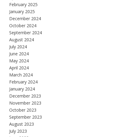
February 2025
January 2025
December 2024
October 2024
September 2024
August 2024
July 2024
June 2024
May 2024
April 2024
March 2024
February 2024
January 2024
December 2023
November 2023
October 2023
September 2023
August 2023
July 2023