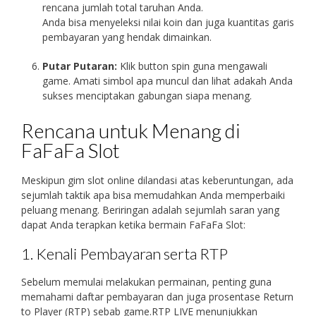
rencana jumlah total taruhan Anda.
Anda bisa menyeleksi nilai koin dan juga kuantitas garis
pembayaran yang hendak dimainkan.
Putar Putaran:
Klik button spin guna mengawali
game. Amati simbol apa muncul dan lihat adakah Anda
sukses menciptakan gabungan siapa menang.
Rencana untuk Menang di
FaFaFa Slot
Meskipun gim slot online dilandasi atas keberuntungan, ada
sejumlah taktik apa bisa memudahkan Anda memperbaiki
peluang menang. Beriringan adalah sejumlah saran yang
dapat Anda terapkan ketika bermain FaFaFa Slot:
1. Kenali Pembayaran serta RTP
Sebelum memulai melakukan permainan, penting guna
memahami daftar pembayaran dan juga prosentase Return
to Player (RTP) sebab game.RTP LIVE menunjukkan