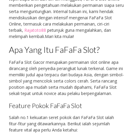
memberikan pengetahuan melakukan permainan siapa seru
serta menguntungkan. Internal tulisan ini, kami hendak
mendiskusikan dengan intensif mengenai FaFaFa Slot
Online, termasuk cara melakukan permainan, ciri-ciri
terbaik,
Rajatoto88
petunjuk guna mengalahkan, dan
melimpah kembali.Mari kita mulai!
Apa Yang Itu FaFaFa Slot?
FaFaFa Slot Gacor merupakan permainan slot online apa
dirancang oleh penyedia perangkat lunak terkenal. Game ini
memiliki judul apa terpacu dari budaya Asia, dengan simbol-
simbol yang mencolok serta colors cerah. Serta rancang
position apa mudah serta mudah dipahami, FaFaFa Slot
sekali tepat untuk novice atau pelaku berpengalaman.
Feature Pokok FaFaFa Slot
Salah no.1 kekuatan seret pokok dari FaFaFa Slot ialah
fitur-fitur yang ditawarkannya. Berikut ialah sejumlah
feature vital apa perlu Anda ketahui: