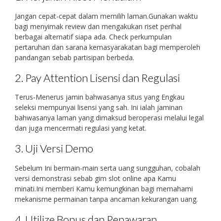
Jangan cepat-cepat dalam memilih laman.Gunakan waktu
bagi menyimak review dan mengakukan riset perihal
berbagai alternatif siapa ada. Check perkumpulan
pertaruhan dan sarana kemasyarakatan bagi memperoleh
pandangan sebab partisipan berbeda.
2. Pay Attention Lisensi dan Regulasi
Terus-Menerus jamin bahwasanya situs yang Engkau
seleksi mempunyai lisensi yang sah. Ini ialah jaminan
bahwasanya laman yang dimaksud beroperasi melalui legal
dan juga mencermati regulasi yang ketat.
3. Uji Versi Demo
Sebelum Ini bermain-main serta uang sungguhan, cobalah
versi demonstrasi sebab gim slot online apa Kamu
minati.Ini memberi Kamu kemungkinan bagi memahami
mekanisme permainan tanpa ancaman kekurangan uang.
4. Utilize Bonus dan Penawaran