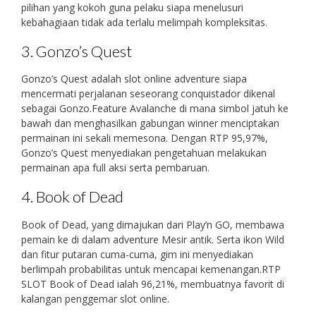
pilihan yang kokoh guna pelaku siapa menelusuri
kebahagiaan tidak ada terlalu melimpah kompleksitas.
3. Gonzo’s Quest
Gonzo’s Quest adalah slot online adventure siapa
mencermati perjalanan seseorang conquistador dikenal
sebagai Gonzo.Feature Avalanche di mana simbol jatuh ke
bawah dan menghasilkan gabungan winner menciptakan
permainan ini sekali memesona. Dengan RTP 95,97%,
Gonzo’s Quest menyediakan pengetahuan melakukan
permainan apa full aksi serta pembaruan.
4. Book of Dead
Book of Dead, yang dimajukan dari Play’n GO, membawa
pemain ke di dalam adventure Mesir antik. Serta ikon Wild
dan fitur putaran cuma-cuma, gim ini menyediakan
berlimpah probabilitas untuk mencapai kemenangan.RTP
SLOT Book of Dead ialah 96,21%, membuatnya favorit di
kalangan penggemar slot online.