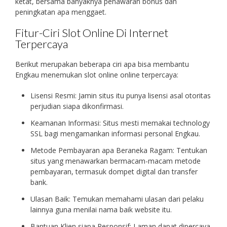
ketat, bersama banyaknya penawaran bonus dan
peningkatan apa menggaet.
Fitur-Ciri Slot Online Di Internet
Terpercaya
Berikut merupakan beberapa ciri apa bisa membantu
Engkau menemukan slot online online terpercaya:
Lisensi Resmi: Jamin situs itu punya lisensi asal otoritas
perjudian siapa dikonfirmasi.
Keamanan Informasi: Situs mesti memakai technology
SSL bagi mengamankan informasi personal Engkau.
Metode Pembayaran apa Beraneka Ragam: Tentukan
situs yang menawarkan bermacam-macam metode
pembayaran, termasuk dompet digital dan transfer
bank.
Ulasan Baik: Temukan memahami ulasan dari pelaku
lainnya guna menilai nama baik website itu.
Bantuan Klien siapa Responsif: Laman dapat dipercaya