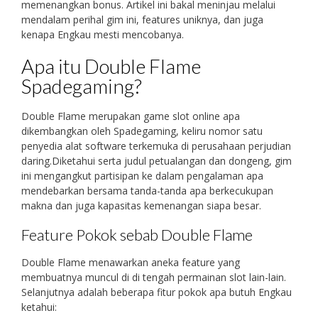
memenangkan bonus. Artikel ini bakal meninjau melalui
mendalam perihal gim ini, features uniknya, dan juga
kenapa Engkau mesti mencobanya.
Apa itu Double Flame
Spadegaming?
Double Flame merupakan game slot online apa
dikembangkan oleh Spadegaming, keliru nomor satu
penyedia alat software terkemuka di perusahaan perjudian
daring.Diketahui serta judul petualangan dan dongeng, gim
ini mengangkut partisipan ke dalam pengalaman apa
mendebarkan bersama tanda-tanda apa berkecukupan
makna dan juga kapasitas kemenangan siapa besar.
Feature Pokok sebab Double Flame
Double Flame menawarkan aneka feature yang
membuatnya muncul di di tengah permainan slot lain-lain.
Selanjutnya adalah beberapa fitur pokok apa butuh Engkau
ketahui: