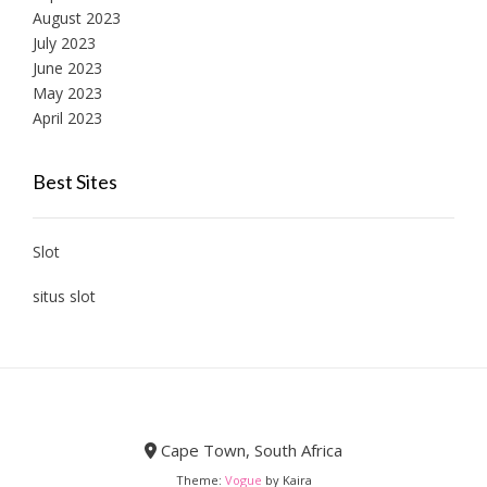
August 2023
July 2023
June 2023
May 2023
April 2023
Best Sites
Slot
situs slot
Cape Town, South Africa
Theme:
Vogue
by Kaira