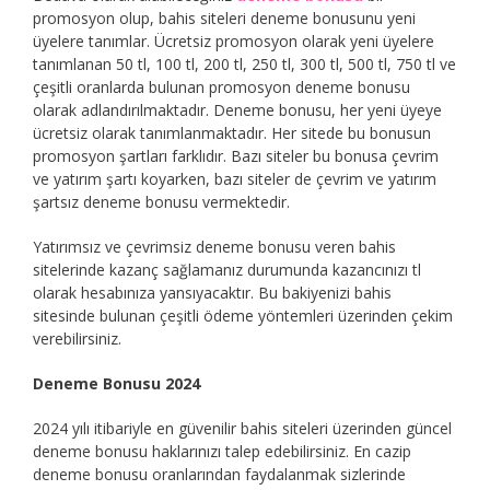
promosyon olup, bahis siteleri deneme bonusunu yeni
üyelere tanımlar. Ücretsiz promosyon olarak yeni üyelere
tanımlanan 50 tl, 100 tl, 200 tl, 250 tl, 300 tl, 500 tl, 750 tl ve
çeşitli oranlarda bulunan promosyon deneme bonusu
olarak adlandırılmaktadır. Deneme bonusu, her yeni üyeye
ücretsiz olarak tanımlanmaktadır. Her sitede bu bonusun
promosyon şartları farklıdır. Bazı siteler bu bonusa çevrim
ve yatırım şartı koyarken, bazı siteler de çevrim ve yatırım
şartsız deneme bonusu vermektedir.
Yatırımsız ve çevrimsiz deneme bonusu veren bahis
sitelerinde kazanç sağlamanız durumunda kazancınızı tl
olarak hesabınıza yansıyacaktır. Bu bakiyenizi bahis
sitesinde bulunan çeşitli ödeme yöntemleri üzerinden çekim
verebilirsiniz.
Deneme Bonusu 2024
2024 yılı itibariyle en güvenilir bahis siteleri üzerinden güncel
deneme bonusu haklarınızı talep edebilirsiniz. En cazip
deneme bonusu oranlarından faydalanmak sizlerinde