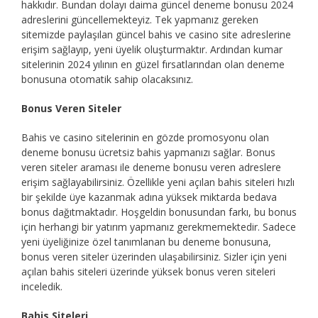
hakkıdır. Bundan dolayı daima güncel deneme bonusu 2024
adreslerini güncellemekteyiz. Tek yapmanız gereken
sitemizde paylaşılan güncel bahis ve casino site adreslerine
erişim sağlayıp, yeni üyelik oluşturmaktır. Ardından kumar
sitelerinin 2024 yılının en güzel fırsatlarından olan deneme
bonusuna otomatik sahip olacaksınız.
Bonus Veren Siteler
Bahis ve casino sitelerinin en gözde promosyonu olan
deneme bonusu ücretsiz bahis yapmanızı sağlar. Bonus
veren siteler araması ile deneme bonusu veren adreslere
erişim sağlayabilirsiniz. Özellikle yeni açılan bahis siteleri hızlı
bir şekilde üye kazanmak adına yüksek miktarda bedava
bonus dağıtmaktadır. Hoşgeldin bonusundan farkı, bu bonus
için herhangi bir yatırım yapmanız gerekmemektedir. Sadece
yeni üyeliğinize özel tanımlanan bu deneme bonusuna,
bonus veren siteler üzerinden ulaşabilirsiniz. Sizler için yeni
açılan bahis siteleri üzerinde yüksek bonus veren siteleri
inceledik.
Bahis Siteleri