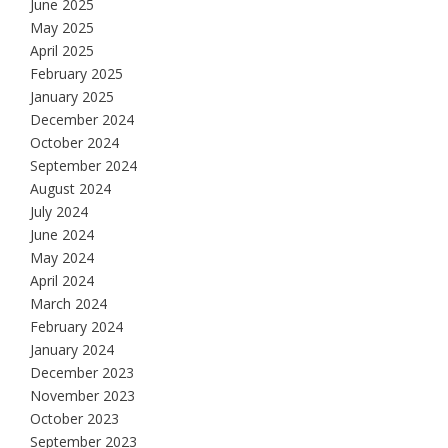
June 2025
May 2025
April 2025
February 2025
January 2025
December 2024
October 2024
September 2024
August 2024
July 2024
June 2024
May 2024
April 2024
March 2024
February 2024
January 2024
December 2023
November 2023
October 2023
September 2023