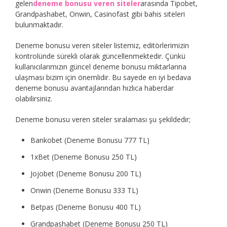
gelen
deneme bonusu veren siteler
arasında Tipobet,
Grandpashabet, Onwin, Casinofast gibi bahis siteleri
bulunmaktadır.
Deneme bonusu veren siteler listemiz, editörlerimizin
kontrolünde sürekli olarak güncellenmektedir. Çünkü
kullanıcılarımızın güncel deneme bonusu miktarlarına
ulaşması bizim için önemlidir. Bu sayede en iyi bedava
deneme bonusu avantajlarından hızlıca haberdar
olabilirsiniz.
Deneme bonusu veren siteler sıralaması şu şekildedir;
Bankobet (Deneme Bonusu 777 TL)
1xBet (Deneme Bonusu 250 TL)
Jojobet (Deneme Bonusu 200 TL)
Onwin (Deneme Bonusu 333 TL)
Betpas (Deneme Bonusu 400 TL)
Grandpashabet (Deneme Bonusu 250 TL)