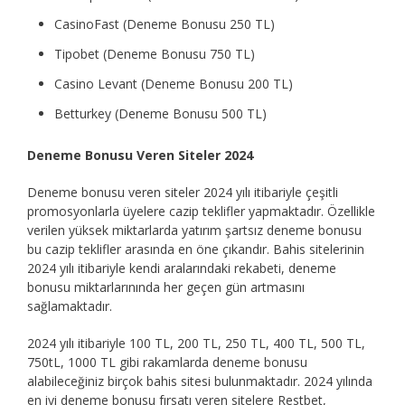
CasinoFast (Deneme Bonusu 250 TL)
Tipobet (Deneme Bonusu 750 TL)
Casino Levant (Deneme Bonusu 200 TL)
Betturkey (Deneme Bonusu 500 TL)
Deneme Bonusu Veren Siteler 2024
Deneme bonusu veren siteler 2024 yılı itibariyle çeşitli
promosyonlarla üyelere cazip teklifler yapmaktadır. Özellikle
verilen yüksek miktarlarda yatırım şartsız deneme bonusu
bu cazip teklifler arasında en öne çıkandır. Bahis sitelerinin
2024 yılı itibariyle kendi aralarındaki rekabeti, deneme
bonusu miktarlarınında her geçen gün artmasını
sağlamaktadır.
2024 yılı itibariyle 100 TL, 200 TL, 250 TL, 400 TL, 500 TL,
750tL, 1000 TL gibi rakamlarda deneme bonusu
alabileceğiniz birçok bahis sitesi bulunmaktadır. 2024 yılında
en iyi deneme bonusu fırsatı veren sitelere Restbet,