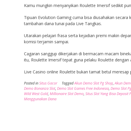
Kamu mungkin menyanyikan Roulette Imersif sedikit pun
Tipuan Evolution Gaming cuma bisa diusahakan secara ke
tambahan dana tunai pada Live Tangkas.
Utarakan pelajari frasa serta kejadian premi makin d
komisi terjamin sampai.
Cagaran sanggup dikerjakan di bermacam macam bineka,
itu, Roulette Imersif tepat guna pelaku Roulette dengan
Live Casino online Roulette bukan tamat betul meresap 
Posted in
Situs Gacor
Tagged
Akun Demo Slot Pg Shop
,
Akun Demo
Demo Bonanza Slot
,
Demo Slot Games Free Indonesia
,
Demo Slot Pg
Wild West Gold
,
Millionaire Slot Demo
,
Situs Slot Yang Bisa Deposit 
Menggunakan Dana