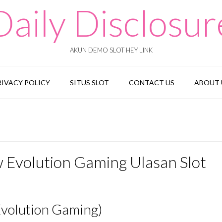
Daily Disclosur
AKUN DEMO SLOT HEY LINK
RIVACY POLICY
SITUS SLOT
CONTACT US
ABOUT 
 Evolution Gaming Ulasan Slot
Evolution Gaming)