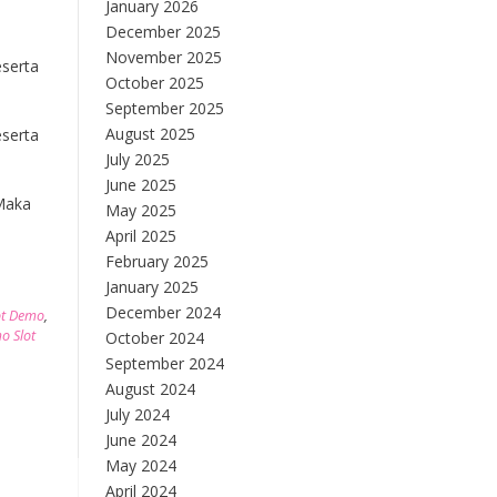
January 2026
December 2025
November 2025
eserta
October 2025
September 2025
August 2025
eserta
July 2025
June 2025
 Maka
May 2025
April 2025
February 2025
January 2025
December 2024
ot Demo
,
o Slot
October 2024
September 2024
August 2024
July 2024
June 2024
May 2024
April 2024