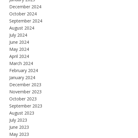
December 2024
October 2024
September 2024
August 2024
July 2024
June 2024
May 2024
April 2024
March 2024
February 2024
January 2024
December 2023
November 2023
October 2023
September 2023
August 2023
July 2023
June 2023
May 2023