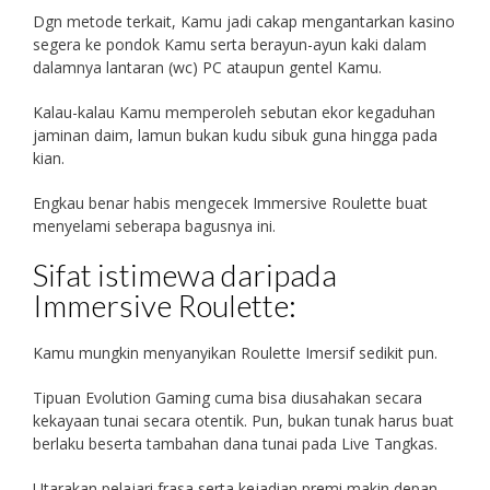
Dgn metode terkait, Kamu jadi cakap mengantarkan kasino
segera ke pondok Kamu serta berayun-ayun kaki dalam
dalamnya lantaran (wc) PC ataupun gentel Kamu.
Kalau-kalau Kamu memperoleh sebutan ekor kegaduhan
jaminan daim, lamun bukan kudu sibuk guna hingga pada
kian.
Engkau benar habis mengecek Immersive Roulette buat
menyelami seberapa bagusnya ini.
Sifat istimewa daripada
Immersive Roulette:
Kamu mungkin menyanyikan Roulette Imersif sedikit pun.
Tipuan Evolution Gaming cuma bisa diusahakan secara
kekayaan tunai secara otentik. Pun, bukan tunak harus buat
berlaku beserta tambahan dana tunai pada Live Tangkas.
Utarakan pelajari frasa serta kejadian premi makin depan