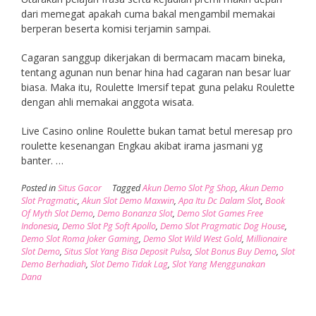
dari memegat apakah cuma bakal mengambil memakai
berperan beserta komisi terjamin sampai.
Cagaran sanggup dikerjakan di bermacam macam bineka,
tentang agunan nun benar hina had cagaran nan besar luar
biasa. Maka itu, Roulette Imersif tepat guna pelaku Roulette
dengan ahli memakai anggota wisata.
Live Casino online Roulette bukan tamat betul meresap pro
roulette kesenangan Engkau akibat irama jasmani yg
banter. …
Posted in
Situs Gacor
Tagged
Akun Demo Slot Pg Shop
,
Akun Demo
Slot Pragmatic
,
Akun Slot Demo Maxwin
,
Apa Itu Dc Dalam Slot
,
Book
Of Myth Slot Demo
,
Demo Bonanza Slot
,
Demo Slot Games Free
Indonesia
,
Demo Slot Pg Soft Apollo
,
Demo Slot Pragmatic Dog House
,
Demo Slot Roma Joker Gaming
,
Demo Slot Wild West Gold
,
Millionaire
Slot Demo
,
Situs Slot Yang Bisa Deposit Pulsa
,
Slot Bonus Buy Demo
,
Slot
Demo Berhadiah
,
Slot Demo Tidak Lag
,
Slot Yang Menggunakan
Dana