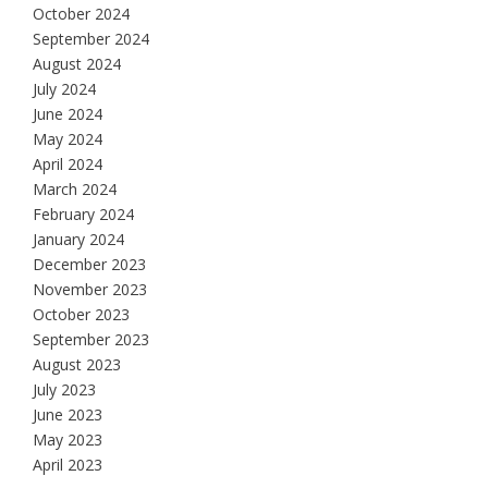
October 2024
September 2024
August 2024
July 2024
June 2024
May 2024
April 2024
March 2024
February 2024
January 2024
December 2023
November 2023
October 2023
September 2023
August 2023
July 2023
June 2023
May 2023
April 2023