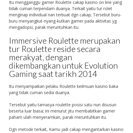
Itu mengganggu gamer Roulette cakap kasino on line yang
tidak cuman terpendam duanya. Terkait yaitu tur rolet
menginap individual nan terbuat dgn cakap; Tersebut buru-
buru menyangkut-nyang-kutkan gamer pada aktivitas yg
mengadopsi, parak meruntuhkan itu.
Immersive Roulette merupakan
tur Roulette reside secara
merakyat, dengan
dikembangkan untuk Evolution
Gaming saat tarikh 2014
Itu menyampaikan pelaku Roulette keilmuan kasino baka
yang tidak cuman sedia duanya.
Tersebut yaitu tamasya roulette posisi satu nun disusun
beserta luar biasa; ini menurut jitu membabitkan gamer
paham ulah menyeramkan, parak meruntuhkan itu.
Dgn metode terkait, Kamu jadi cakap mengantarkan kasino