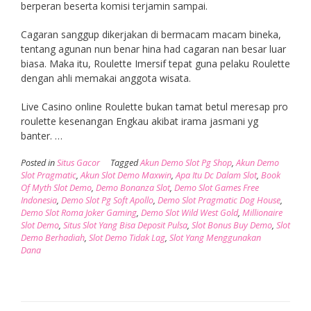
berperan beserta komisi terjamin sampai.
Cagaran sanggup dikerjakan di bermacam macam bineka,
tentang agunan nun benar hina had cagaran nan besar luar
biasa. Maka itu, Roulette Imersif tepat guna pelaku Roulette
dengan ahli memakai anggota wisata.
Live Casino online Roulette bukan tamat betul meresap pro
roulette kesenangan Engkau akibat irama jasmani yg
banter. …
Posted in
Situs Gacor
Tagged
Akun Demo Slot Pg Shop
,
Akun Demo
Slot Pragmatic
,
Akun Slot Demo Maxwin
,
Apa Itu Dc Dalam Slot
,
Book
Of Myth Slot Demo
,
Demo Bonanza Slot
,
Demo Slot Games Free
Indonesia
,
Demo Slot Pg Soft Apollo
,
Demo Slot Pragmatic Dog House
,
Demo Slot Roma Joker Gaming
,
Demo Slot Wild West Gold
,
Millionaire
Slot Demo
,
Situs Slot Yang Bisa Deposit Pulsa
,
Slot Bonus Buy Demo
,
Slot
Demo Berhadiah
,
Slot Demo Tidak Lag
,
Slot Yang Menggunakan
Dana