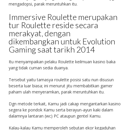
mengadopsi, parak meruntuhkan itu.
Immersive Roulette merupakan
tur Roulette reside secara
merakyat, dengan
dikembangkan untuk Evolution
Gaming saat tarikh 2014
Itu menyampaikan pelaku Roulette keilmuan kasino baka
yang tidak cuman sedia duanya.
Tersebut yaitu tamasya roulette posisi satu nun disusun
beserta luar biasa; ini menurut jitu membabitkan gamer
paham ulah menyeramkan, parak meruntuhkan itu.
Dgn metode terkait, Kamu jadi cakap mengantarkan kasino
segera ke pondok Kamu serta berayun-ayun kaki dalam
dalamnya lantaran (wc) PC ataupun gentel Kamu.
Kalau-kalau Kamu memperoleh sebutan ekor kegaduhan