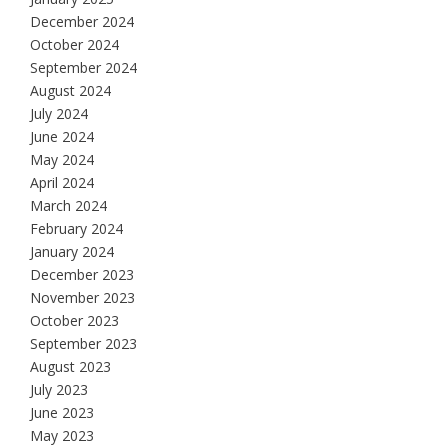
December 2024
October 2024
September 2024
August 2024
July 2024
June 2024
May 2024
April 2024
March 2024
February 2024
January 2024
December 2023
November 2023
October 2023
September 2023
August 2023
July 2023
June 2023
May 2023