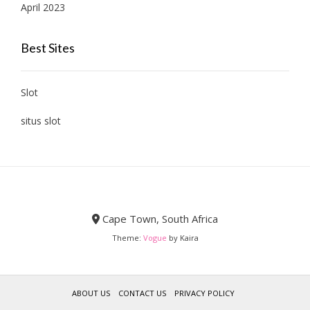
April 2023
Best Sites
Slot
situs slot
Cape Town, South Africa
Theme:
Vogue
by Kaira
ABOUT US
CONTACT US
PRIVACY POLICY