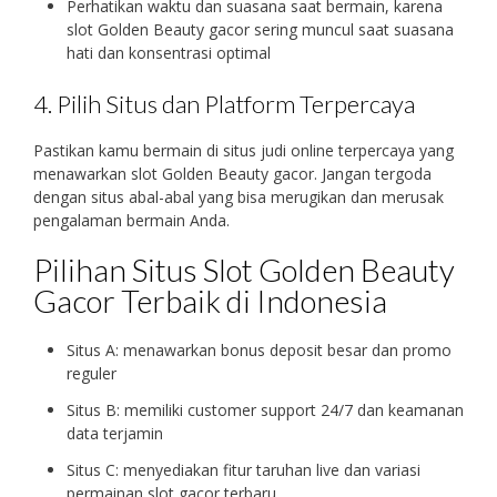
Perhatikan waktu dan suasana saat bermain, karena
slot Golden Beauty gacor sering muncul saat suasana
hati dan konsentrasi optimal
4. Pilih Situs dan Platform Terpercaya
Pastikan kamu bermain di situs judi online terpercaya yang
menawarkan slot Golden Beauty gacor. Jangan tergoda
dengan situs abal-abal yang bisa merugikan dan merusak
pengalaman bermain Anda.
Pilihan Situs Slot Golden Beauty
Gacor Terbaik di Indonesia
Situs A: menawarkan bonus deposit besar dan promo
reguler
Situs B: memiliki customer support 24/7 dan keamanan
data terjamin
Situs C: menyediakan fitur taruhan live dan variasi
permainan slot gacor terbaru