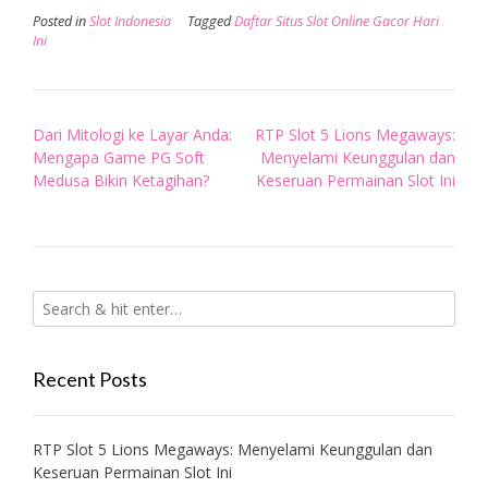
Posted in
Slot Indonesia
Tagged
Daftar Situs Slot Online Gacor Hari
Ini
Post
Dari Mitologi ke Layar Anda:
RTP Slot 5 Lions Megaways:
navigation
Mengapa Game PG Soft
Menyelami Keunggulan dan
Medusa Bikin Ketagihan?
Keseruan Permainan Slot Ini
Recent Posts
RTP Slot 5 Lions Megaways: Menyelami Keunggulan dan
Keseruan Permainan Slot Ini