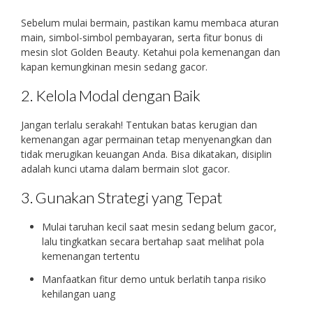
Sebelum mulai bermain, pastikan kamu membaca aturan
main, simbol-simbol pembayaran, serta fitur bonus di
mesin slot Golden Beauty. Ketahui pola kemenangan dan
kapan kemungkinan mesin sedang gacor.
2. Kelola Modal dengan Baik
Jangan terlalu serakah! Tentukan batas kerugian dan
kemenangan agar permainan tetap menyenangkan dan
tidak merugikan keuangan Anda. Bisa dikatakan, disiplin
adalah kunci utama dalam bermain slot gacor.
3. Gunakan Strategi yang Tepat
Mulai taruhan kecil saat mesin sedang belum gacor,
lalu tingkatkan secara bertahap saat melihat pola
kemenangan tertentu
Manfaatkan fitur demo untuk berlatih tanpa risiko
kehilangan uang