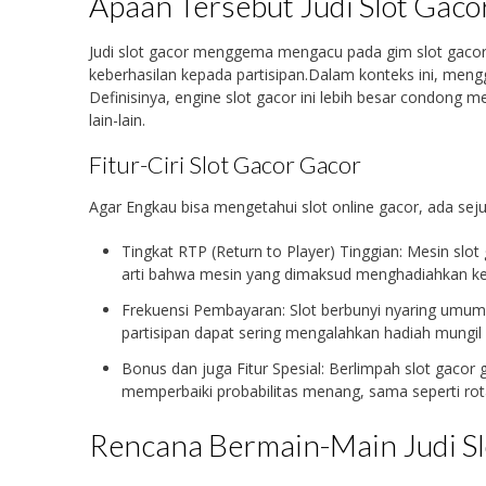
Apaan Tersebut Judi Slot Gaco
Judi slot gacor menggema mengacu pada gim slot gacor 
keberhasilan kepada partisipan.Dalam konteks ini, men
Definisinya, engine slot gacor ini lebih besar condong m
lain-lain.
Fitur-Ciri Slot Gacor Gacor
Agar Engkau bisa mengetahui slot online gacor, ada sejum
Tingkat RTP (Return to Player) Tinggian: Mesin slo
arti bahwa mesin yang dimaksud menghadiahkan kemb
Frekuensi Pembayaran: Slot berbunyi nyaring umumn
partisipan dapat sering mengalahkan hadiah mungi
Bonus dan juga Fitur Spesial: Berlimpah slot gaco
memperbaiki probabilitas menang, sama seperti rot
Rencana Bermain-Main Judi Sl