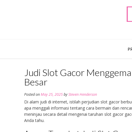
Skip
to
content
P
Judi Slot Gacor Menggema
Besar
Posted on
May 25, 2025
by
Steven Henderson
Di alam judi di internet, istilah perjudian slot gacor b
apa menggali informasi tentang cara bermain dan rencan
meninjau secara detail mengenai taruhan slot gacor gaco
Anda tahu.