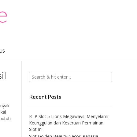
e
US
il
Recent Posts
anyak
kal
RTP Slot 5 Lions Megaways: Menyelami
 butuh
Keunggulan dan Keseruan Permainan
Slot Ini
Slot Golden Beauty Gacor: Rahasia