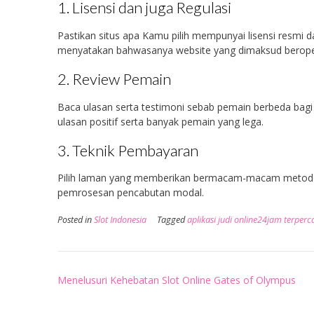
1. Lisensi dan juga Regulasi
Pastikan situs apa Kamu pilih mempunyai lisensi resmi d
menyatakan bahwasanya website yang dimaksud beroperas
2. Review Pemain
Baca ulasan serta testimoni sebab pemain berbeda ba
ulasan positif serta banyak pemain yang lega.
3. Teknik Pembayaran
Pilih laman yang memberikan bermacam-macam metode 
pemrosesan pencabutan modal.
Posted in
Slot Indonesia
Tagged
aplikasi judi online24jam terperc
Post
Menelusuri Kehebatan Slot Online Gates of Olympus
navigation