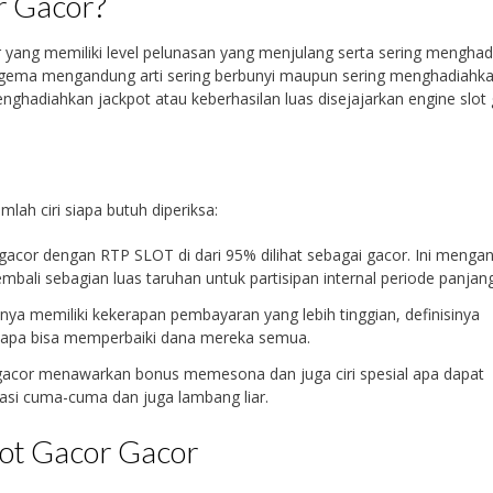
r Gacor?
yang memiliki level pelunasan yang menjulang serta sering mengha
ggema mengandung arti sering berbunyi maupun sering menghadiahkan
enghadiahkan jackpot atau keberhasilan luas disejajarkan engine slot
lah ciri siapa butuh diperiksa:
t gacor dengan RTP SLOT di dari 95% dilihat sebagai gacor. Ini menga
ali sebagian luas taruhan untuk partisipan internal periode panjang
ya memiliki kekerapan pembayaran yang lebih tinggian, definisinya
l apa bisa memperbaiki dana mereka semua.
r gacor menawarkan bonus memesona dan juga ciri spesial apa dapat
asi cuma-cuma dan juga lambang liar.
ot Gacor Gacor