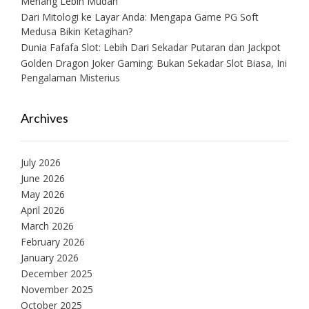
Menang Lebih Mudah
Dari Mitologi ke Layar Anda: Mengapa Game PG Soft
Medusa Bikin Ketagihan?
Dunia Fafafa Slot: Lebih Dari Sekadar Putaran dan Jackpot
Golden Dragon Joker Gaming: Bukan Sekadar Slot Biasa, Ini
Pengalaman Misterius
Archives
July 2026
June 2026
May 2026
April 2026
March 2026
February 2026
January 2026
December 2025
November 2025
October 2025