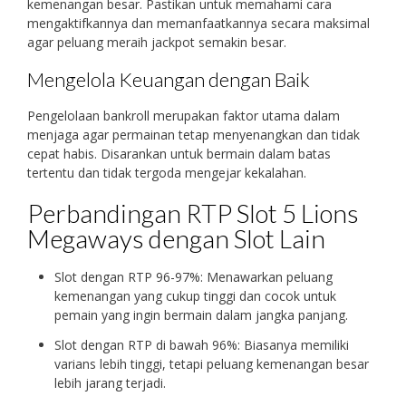
kemenangan besar. Pastikan untuk memahami cara
mengaktifkannya dan memanfaatkannya secara maksimal
agar peluang meraih jackpot semakin besar.
Mengelola Keuangan dengan Baik
Pengelolaan bankroll merupakan faktor utama dalam
menjaga agar permainan tetap menyenangkan dan tidak
cepat habis. Disarankan untuk bermain dalam batas
tertentu dan tidak tergoda mengejar kekalahan.
Perbandingan RTP Slot 5 Lions
Megaways dengan Slot Lain
Slot dengan RTP 96-97%: Menawarkan peluang
kemenangan yang cukup tinggi dan cocok untuk
pemain yang ingin bermain dalam jangka panjang.
Slot dengan RTP di bawah 96%: Biasanya memiliki
varians lebih tinggi, tetapi peluang kemenangan besar
lebih jarang terjadi.