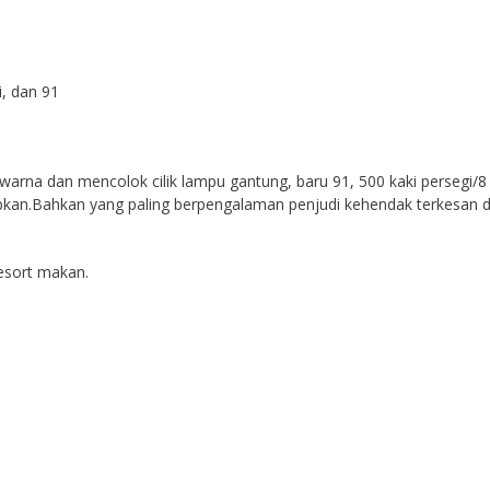
, dan 91
arna dan mencolok cilik lampu gantung, baru 91, 500 kaki persegi/8
ubkan.Bahkan yang paling berpengalaman penjudi kehendak terkesan 
esort makan.