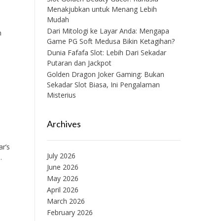
Menakjubkan untuk Menang Lebih
Mudah
Dari Mitologi ke Layar Anda: Mengapa
n
Game PG Soft Medusa Bikin Ketagihan?
Dunia Fafafa Slot: Lebih Dari Sekadar
Putaran dan Jackpot
Golden Dragon Joker Gaming: Bukan
Sekadar Slot Biasa, Ini Pengalaman
Misterius
Archives
ar’s
July 2026
.
June 2026
May 2026
April 2026
March 2026
February 2026