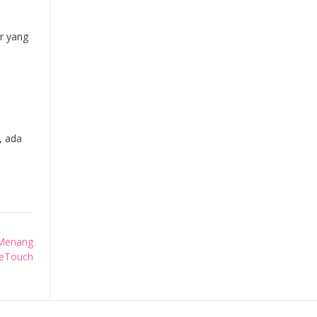
r yang
, ada
 Menang
neTouch