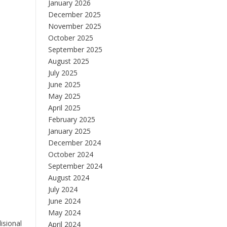
January 2026
December 2025
November 2025
October 2025
September 2025
August 2025
July 2025
June 2025
May 2025
April 2025
February 2025
January 2025
December 2024
October 2024
September 2024
August 2024
July 2024
June 2024
May 2024
isional
April 2024