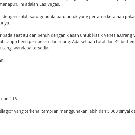
imanapun, ini adalah Las Vegas.
 dengan salah satu gondola baru untuk yang pertama kerajaan paka
unya.
r pada saat itu dan penuh dengan kiasan untuk klasik Venesia.Orang 
dah tanpa henti pembelian dan ruang. Ada sebuah total dari 42 berbed
ntangi waralaba tersedia.
an.
dan 116
agio” yang terkenal tampilan menggunakan lebih dari 5.000 sinyal d