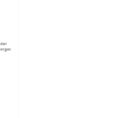
 dan
dengan