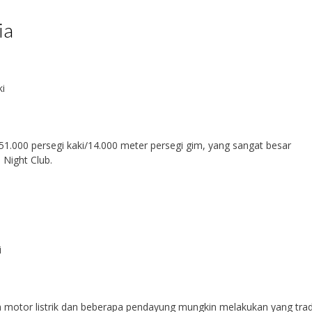
ia
ki
151.000 persegi kaki/14.000 meter persegi gim, yang sangat besar
 Night Club.
i
 motor listrik dan beberapa pendayung mungkin melakukan yang trad