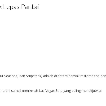
k Lepas Pantai
Four Seasons) dan Stripsteak, adalah di antara banyak restoran top d
i martini sambil menikmati Las Vegas Strip yang paling menakjubkan