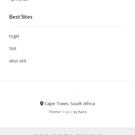
Best Sites
togel
Slot
situs slot
Cape Town, South Africa
Theme:
Vogue
by Kaira