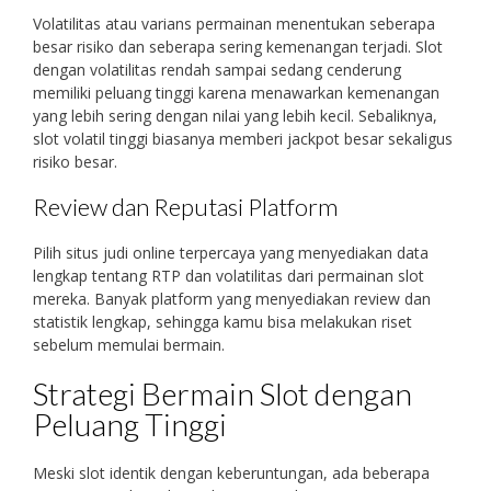
Volatilitas atau varians permainan menentukan seberapa
besar risiko dan seberapa sering kemenangan terjadi. Slot
dengan volatilitas rendah sampai sedang cenderung
memiliki peluang tinggi karena menawarkan kemenangan
yang lebih sering dengan nilai yang lebih kecil. Sebaliknya,
slot volatil tinggi biasanya memberi jackpot besar sekaligus
risiko besar.
Review dan Reputasi Platform
Pilih situs judi online terpercaya yang menyediakan data
lengkap tentang RTP dan volatilitas dari permainan slot
mereka. Banyak platform yang menyediakan review dan
statistik lengkap, sehingga kamu bisa melakukan riset
sebelum memulai bermain.
Strategi Bermain Slot dengan
Peluang Tinggi
Meski slot identik dengan keberuntungan, ada beberapa