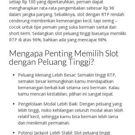
setiap Rp 100 yang dipertaruhkan, pemain dapat
mengharapkan rata-rata pengembalian sebesar Rp 96
dalam jangka panjang. Sebaliknya, slot dengan RTP rendah
cenderung memberikan kemenangan kecil, tapi sering –
cocok untuk tipe pemain yang suka bermain santai dan
short-term. Sedangkan slot peluang tinggi biasanya memiliki
RTP di atas 96%, bahkan ada yang mencapai 98%.
Mengapa Penting Memilih Slot
dengan Peluang Tinggi?
Peluang Menang Lebih Besar: Semakin tinggi RTP,
semakin besar kemungkinan kamu mendapatkan
kemenangan berkali-kali selama sesi bermain. Kalau
kamu mencari kestabilan, pilihan ini sangat tepat.
Pengelolaan Modal Lebih Baik: Dengan peluang yang
lebih tinggi, risiko kehilangan seluruh modal akan lebih
relatif kecil, sehingga kamu bisa bermain lebih lama
dan menikmati permainan.
Potensi Jackpot Lebih Stabil: Slot peluang tinggi