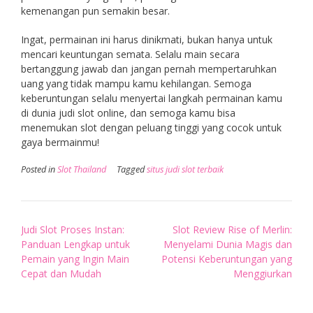
kemenangan pun semakin besar.
Ingat, permainan ini harus dinikmati, bukan hanya untuk
mencari keuntungan semata. Selalu main secara
bertanggung jawab dan jangan pernah mempertaruhkan
uang yang tidak mampu kamu kehilangan. Semoga
keberuntungan selalu menyertai langkah permainan kamu
di dunia judi slot online, dan semoga kamu bisa
menemukan slot dengan peluang tinggi yang cocok untuk
gaya bermainmu!
Posted in
Slot Thailand
Tagged
situs judi slot terbaik
Post
Judi Slot Proses Instan:
Slot Review Rise of Merlin:
navigation
Panduan Lengkap untuk
Menyelami Dunia Magis dan
Pemain yang Ingin Main
Potensi Keberuntungan yang
Cepat dan Mudah
Menggiurkan