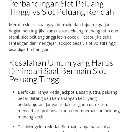
Perbandingan Slot Peluang
Tinggi vs Slot Peluang Rendah
Memilih slot sesuai gaya bermain dan tujuan juga jadi
bagian penting. Jika kamu suka peluang menang rutin dan
stabil, slot peluang tinggi lebih cocok. Tetapi, jika suka
tantangan dan mengejar jackpot besar, slot volatil tinggi
bisa dipertimbangkan.
Kesalahan Umum yang Harus
Dihindari Saat Bermain Slot
Peluang Tinggi
Berfokus Hanya Pada Jackpot Besar: Justru, peluang
besar datang dari kemenangan kecil yang
berkelanjutan. Jangan terlalu tergoda untuk terus
mencari jackpot besar tanpa memperhatikan peluang
menang kecil.
Tak Mengelola Modal: Bermain tanpa batas bisa