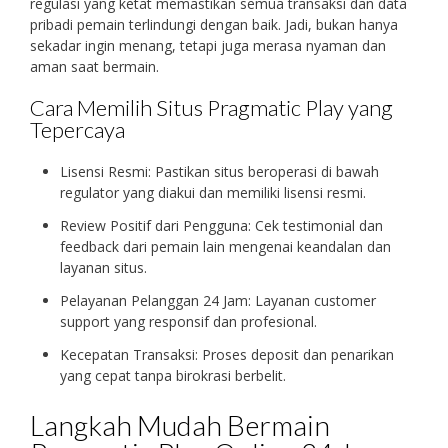
regulasi yang ketat memastikan semua transaksi dan data
pribadi pemain terlindungi dengan baik. Jadi, bukan hanya
sekadar ingin menang, tetapi juga merasa nyaman dan
aman saat bermain.
Cara Memilih Situs Pragmatic Play yang
Tepercaya
Lisensi Resmi: Pastikan situs beroperasi di bawah
regulator yang diakui dan memiliki lisensi resmi.
Review Positif dari Pengguna: Cek testimonial dan
feedback dari pemain lain mengenai keandalan dan
layanan situs.
Pelayanan Pelanggan 24 Jam: Layanan customer
support yang responsif dan profesional.
Kecepatan Transaksi: Proses deposit dan penarikan
yang cepat tanpa birokrasi berbelit.
Langkah Mudah Bermain