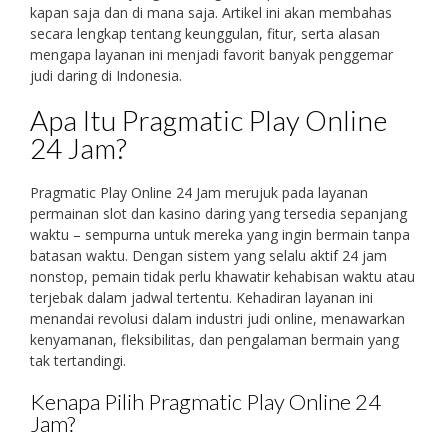
kapan saja dan di mana saja. Artikel ini akan membahas
secara lengkap tentang keunggulan, fitur, serta alasan
mengapa layanan ini menjadi favorit banyak penggemar
judi daring di Indonesia.
Apa Itu Pragmatic Play Online
24 Jam?
Pragmatic Play Online 24 Jam merujuk pada layanan
permainan slot dan kasino daring yang tersedia sepanjang
waktu – sempurna untuk mereka yang ingin bermain tanpa
batasan waktu. Dengan sistem yang selalu aktif 24 jam
nonstop, pemain tidak perlu khawatir kehabisan waktu atau
terjebak dalam jadwal tertentu. Kehadiran layanan ini
menandai revolusi dalam industri judi online, menawarkan
kenyamanan, fleksibilitas, dan pengalaman bermain yang
tak tertandingi.
Kenapa Pilih Pragmatic Play Online 24
Jam?