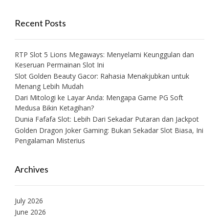
Recent Posts
RTP Slot 5 Lions Megaways: Menyelami Keunggulan dan
Keseruan Permainan Slot Ini
Slot Golden Beauty Gacor: Rahasia Menakjubkan untuk
Menang Lebih Mudah
Dari Mitologi ke Layar Anda: Mengapa Game PG Soft
Medusa Bikin Ketagihan?
Dunia Fafafa Slot: Lebih Dari Sekadar Putaran dan Jackpot
Golden Dragon Joker Gaming: Bukan Sekadar Slot Biasa, Ini
Pengalaman Misterius
Archives
July 2026
June 2026