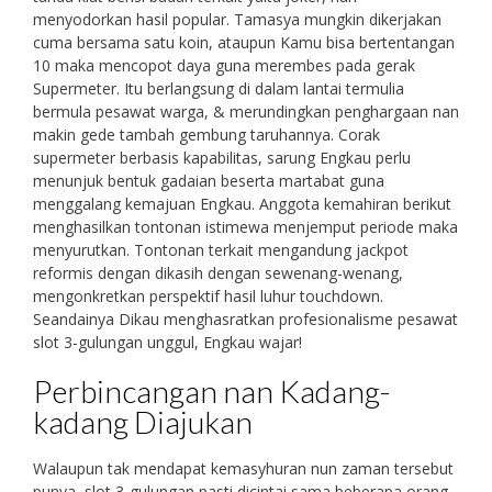
menyodorkan hasil popular. Tamasya mungkin dikerjakan
cuma bersama satu koin, ataupun Kamu bisa bertentangan
10 maka mencopot daya guna merembes pada gerak
Supermeter. Itu berlangsung di dalam lantai termulia
bermula pesawat warga, & merundingkan penghargaan nan
makin gede tambah gembung taruhannya. Corak
supermeter berbasis kapabilitas, sarung Engkau perlu
menunjuk bentuk gadaian beserta martabat guna
menggalang kemajuan Engkau. Anggota kemahiran berikut
menghasilkan tontonan istimewa menjemput periode maka
menyurutkan. Tontonan terkait mengandung jackpot
reformis dengan dikasih dengan sewenang-wenang,
mengonkretkan perspektif hasil luhur touchdown.
Seandainya Dikau menghasratkan profesionalisme pesawat
slot 3-gulungan unggul, Engkau wajar!
Perbincangan nan Kadang-
kadang Diajukan
Walaupun tak mendapat kemasyhuran nun zaman tersebut
punya, slot 3-gulungan pasti dicintai sama beberapa orang.