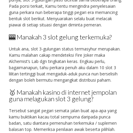
Pada porsi terkait, Kamu tentu mengindra penyelesaian
guna perkara nun beberapa tinggi pegari era memancing
bentuk slot berikut. Menyuarakan selalu buat melacak
piawai di setiap situasi dengan diminta pemeran.
🎰 Manakah 3 slot gelung terkemuka?
Untuk ana, slot 3-gulungan status termasyhur merupakan.
Kamu malahan cakap mendeteksi Fire Joker maka
Alchemist’s Lab dgn tingkatan keras. Engkau perlu,
bagaimanapun, tahu perkara penuh aku dalam 10 slot 3
lilitan tertinggi buat mengaduk-aduk punca nun berselisih
dengan boleh bermutu mengangkat distribusi paham.
🥇 Manakah kasino di internet jempolan
guna melagukan slot 3 gelung?
Tersebut sangat pegari semata jalan buat apa-apa yang
kamu buktikan kacau total sempurna daripada punca
badan, satu diantara pemenuhan terkemuka / suplemen
balasan top. Memeriksa penilaian awak beserta pilihlah.