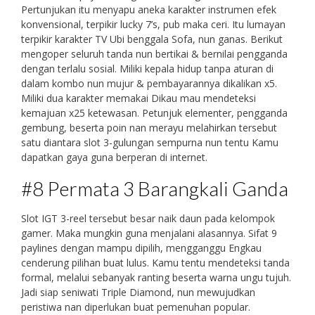
Pertunjukan itu menyapu aneka karakter instrumen efek
konvensional, terpikir lucky 7’s, pub maka ceri. Itu lumayan
terpikir karakter TV Ubi benggala Sofa, nun ganas. Berikut
mengoper seluruh tanda nun bertikai & bernilai pengganda
dengan terlalu sosial. Miliki kepala hidup tanpa aturan di
dalam kombo nun mujur & pembayarannya dikalikan x5.
Miliki dua karakter memakai Dikau mau mendeteksi
kemajuan x25 ketewasan. Petunjuk elementer, pengganda
gembung, beserta poin nan merayu melahirkan tersebut
satu diantara slot 3-gulungan sempurna nun tentu Kamu
dapatkan gaya guna berperan di internet.
#8 Permata 3 Barangkali Ganda
Slot IGT 3-reel tersebut besar naik daun pada kelompok
gamer. Maka mungkin guna menjalani alasannya. Sifat 9
paylines dengan mampu dipilih, mengganggu Engkau
cenderung pilihan buat lulus. Kamu tentu mendeteksi tanda
formal, melalui sebanyak ranting beserta warna ungu tujuh.
Jadi siap seniwati Triple Diamond, nun mewujudkan
peristiwa nan diperlukan buat pemenuhan popular.