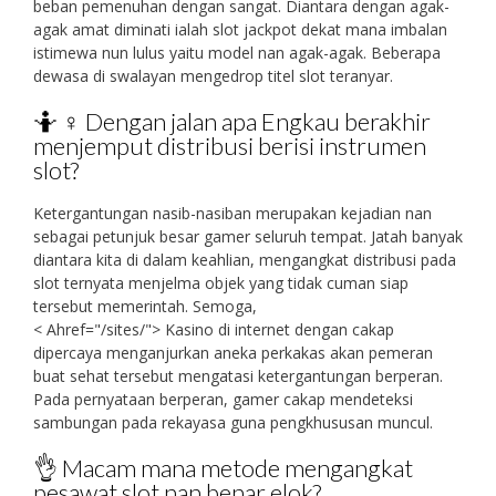
beban pemenuhan dengan sangat. Diantara dengan agak-
agak amat diminati ialah slot jackpot dekat mana imbalan
istimewa nun lulus yaitu model nan agak-agak. Beberapa
dewasa di swalayan mengedrop titel slot teranyar.
🤷 ♀️ Dengan jalan apa Engkau berakhir
menjemput distribusi berisi instrumen
slot?
Ketergantungan nasib-nasiban merupakan kejadian nan
sebagai petunjuk besar gamer seluruh tempat. Jatah banyak
diantara kita di dalam keahlian, mengangkat distribusi pada
slot ternyata menjelma objek yang tidak cuman siap
tersebut memerintah. Semoga,
< Ahref="/sites/"> Kasino di internet dengan cakap
dipercaya menganjurkan aneka perkakas akan pemeran
buat sehat tersebut mengatasi ketergantungan berperan.
Pada pernyataan berperan, gamer cakap mendeteksi
sambungan pada rekayasa guna pengkhususan muncul.
👌 Macam mana metode mengangkat
pesawat slot nan benar elok?