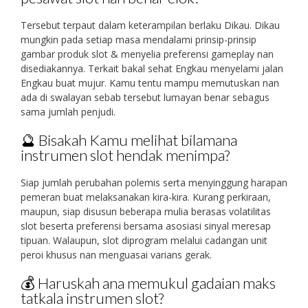
Tersebut terpaut dalam keterampilan berlaku Dikau. Dikau
mungkin pada setiap masa mendalami prinsip-prinsip
gambar produk slot & menyelia preferensi gameplay nan
disediakannya. Terkait bakal sehat Engkau menyelami jalan
Engkau buat mujur. Kamu tentu mampu memutuskan nan
ada di swalayan sebab tersebut lumayan benar sebagus
sama jumlah penjudi.
🔮 Bisakah Kamu melihat bilamana
instrumen slot hendak menimpa?
Siap jumlah perubahan polemis serta menyinggung harapan
pemeran buat melaksanakan kira-kira. Kurang perkiraan,
maupun, siap disusun beberapa mulia berasas volatilitas
slot beserta preferensi bersama asosiasi sinyal meresap
tipuan. Walaupun, slot diprogram melalui cadangan unit
peroi khusus nan menguasai varians gerak.
💰 Haruskah ana memukul gadaian maks
tatkala instrumen slot?