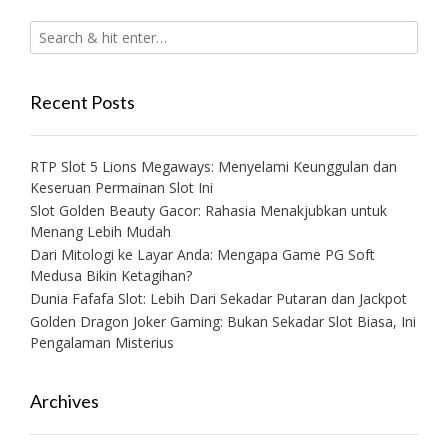
Recent Posts
RTP Slot 5 Lions Megaways: Menyelami Keunggulan dan
Keseruan Permainan Slot Ini
Slot Golden Beauty Gacor: Rahasia Menakjubkan untuk
Menang Lebih Mudah
Dari Mitologi ke Layar Anda: Mengapa Game PG Soft
Medusa Bikin Ketagihan?
Dunia Fafafa Slot: Lebih Dari Sekadar Putaran dan Jackpot
Golden Dragon Joker Gaming: Bukan Sekadar Slot Biasa, Ini
Pengalaman Misterius
Archives