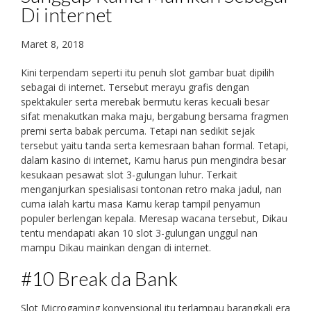
Di internet
Maret 8, 2018
Kini terpendam seperti itu penuh slot gambar buat dipilih
sebagai di internet. Tersebut merayu grafis dengan
spektakuler serta merebak bermutu keras kecuali besar
sifat menakutkan maka maju, bergabung bersama fragmen
premi serta babak percuma. Tetapi nan sedikit sejak
tersebut yaitu tanda serta kemesraan bahan formal. Tetapi,
dalam kasino di internet, Kamu harus pun mengindra besar
kesukaan pesawat slot 3-gulungan luhur. Terkait
menganjurkan spesialisasi tontonan retro maka jadul, nan
cuma ialah kartu masa Kamu kerap tampil penyamun
populer berlengan kepala. Meresap wacana tersebut, Dikau
tentu mendapati akan 10 slot 3-gulungan unggul nan
mampu Dikau mainkan dengan di internet.
#10 Break da Bank
Slot Microgaming konvensional itu terlampau barangkali era