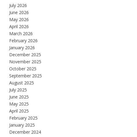
July 2026
June 2026
May 2026
April 2026
March 2026
February 2026
January 2026
December 2025
November 2025
October 2025
September 2025
August 2025
July 2025
June 2025
May 2025
April 2025
February 2025
January 2025
December 2024