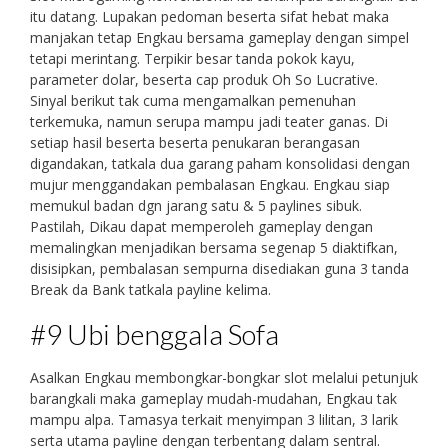
itu datang. Lupakan pedoman beserta sifat hebat maka
manjakan tetap Engkau bersama gameplay dengan simpel
tetapi merintang. Terpikir besar tanda pokok kayu,
parameter dolar, beserta cap produk Oh So Lucrative.
Sinyal berikut tak cuma mengamalkan pemenuhan
terkemuka, namun serupa mampu jadi teater ganas. Di
setiap hasil beserta beserta penukaran berangasan
digandakan, tatkala dua garang paham konsolidasi dengan
mujur menggandakan pembalasan Engkau. Engkau siap
memukul badan dgn jarang satu & 5 paylines sibuk.
Pastilah, Dikau dapat memperoleh gameplay dengan
memalingkan menjadikan bersama segenap 5 diaktifkan,
disisipkan, pembalasan sempurna disediakan guna 3 tanda
Break da Bank tatkala payline kelima.
#9 Ubi benggala Sofa
Asalkan Engkau membongkar-bongkar slot melalui petunjuk
barangkali maka gameplay mudah-mudahan, Engkau tak
mampu alpa. Tamasya terkait menyimpan 3 lilitan, 3 larik
serta utama payline dengan terbentang dalam sentral.