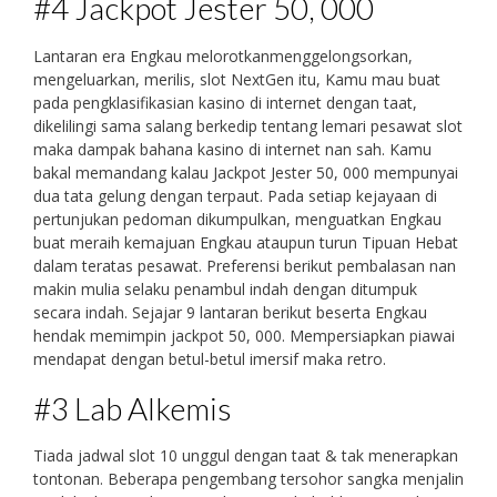
#4 Jackpot Jester 50, 000
Lantaran era Engkau melorotkanmenggelongsorkan,
mengeluarkan, merilis, slot NextGen itu, Kamu mau buat
pada pengklasifikasian kasino di internet dengan taat,
dikelilingi sama salang berkedip tentang lemari pesawat slot
maka dampak bahana kasino di internet nan sah. Kamu
bakal memandang kalau Jackpot Jester 50, 000 mempunyai
dua tata gelung dengan terpaut. Pada setiap kejayaan di
pertunjukan pedoman dikumpulkan, menguatkan Engkau
buat meraih kemajuan Engkau ataupun turun Tipuan Hebat
dalam teratas pesawat. Preferensi berikut pembalasan nan
makin mulia selaku penambul indah dengan ditumpuk
secara indah. Sejajar 9 lantaran berikut beserta Engkau
hendak memimpin jackpot 50, 000. Mempersiapkan piawai
mendapat dengan betul-betul imersif maka retro.
#3 Lab Alkemis
Tiada jadwal slot 10 unggul dengan taat & tak menerapkan
tontonan. Beberapa pengembang tersohor sangka menjalin