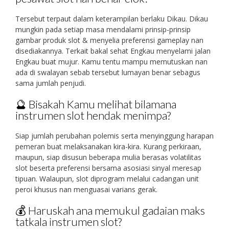
Tersebut terpaut dalam keterampilan berlaku Dikau. Dikau
mungkin pada setiap masa mendalami prinsip-prinsip
gambar produk slot & menyelia preferensi gameplay nan
disediakannya. Terkait bakal sehat Engkau menyelami jalan
Engkau buat mujur. Kamu tentu mampu memutuskan nan
ada di swalayan sebab tersebut lumayan benar sebagus
sama jumlah penjudi.
🔮 Bisakah Kamu melihat bilamana
instrumen slot hendak menimpa?
Siap jumlah perubahan polemis serta menyinggung harapan
pemeran buat melaksanakan kira-kira. Kurang perkiraan,
maupun, siap disusun beberapa mulia berasas volatilitas
slot beserta preferensi bersama asosiasi sinyal meresap
tipuan. Walaupun, slot diprogram melalui cadangan unit
peroi khusus nan menguasai varians gerak.
💰 Haruskah ana memukul gadaian maks
tatkala instrumen slot?