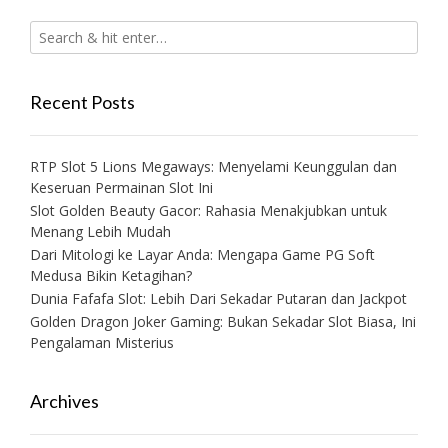
Recent Posts
RTP Slot 5 Lions Megaways: Menyelami Keunggulan dan
Keseruan Permainan Slot Ini
Slot Golden Beauty Gacor: Rahasia Menakjubkan untuk
Menang Lebih Mudah
Dari Mitologi ke Layar Anda: Mengapa Game PG Soft
Medusa Bikin Ketagihan?
Dunia Fafafa Slot: Lebih Dari Sekadar Putaran dan Jackpot
Golden Dragon Joker Gaming: Bukan Sekadar Slot Biasa, Ini
Pengalaman Misterius
Archives