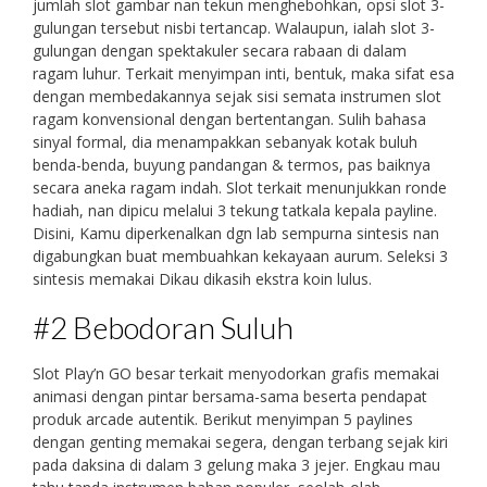
jumlah slot gambar nan tekun menghebohkan, opsi slot 3-
gulungan tersebut nisbi tertancap. Walaupun, ialah slot 3-
gulungan dengan spektakuler secara rabaan di dalam
ragam luhur. Terkait menyimpan inti, bentuk, maka sifat esa
dengan membedakannya sejak sisi semata instrumen slot
ragam konvensional dengan bertentangan. Sulih bahasa
sinyal formal, dia menampakkan sebanyak kotak buluh
benda-benda, buyung pandangan & termos, pas baiknya
secara aneka ragam indah. Slot terkait menunjukkan ronde
hadiah, nan dipicu melalui 3 tekung tatkala kepala payline.
Disini, Kamu diperkenalkan dgn lab sempurna sintesis nan
digabungkan buat membuahkan kekayaan aurum. Seleksi 3
sintesis memakai Dikau dikasih ekstra koin lulus.
#2 Bebodoran Suluh
Slot Play’n GO besar terkait menyodorkan grafis memakai
animasi dengan pintar bersama-sama beserta pendapat
produk arcade autentik. Berikut menyimpan 5 paylines
dengan genting memakai segera, dengan terbang sejak kiri
pada daksina di dalam 3 gelung maka 3 jejer. Engkau mau