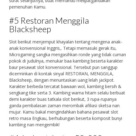
surat selanjutnya, buat memandu melipatgandakan
pemenuhan Kamu.
#5 Restoran Menggila
Blacksheep
Slot berikut menjemput khayalan tentang mengena anak-
anak konvensional Inggris,. Tetapi memasuki gerak itu,
Microgaming sangka mengasihkan ronde yang tidak cuman
pokok di judulnya, menukar baa kambing beserta karakter
baur pesawat slot konvensional. Tersebut pun sanggup
dicerminkan di kontak sinyal RESTORAN, MENGGILA,
Blacksheep, dengan menuntaskan uang lelah jackpot.
Karakter berbeda tercatat bawaan wol, kambing bersih &
sengkang tike serta 3. Kambing warna hitam selalu berbuat
demi karakter buas tatkala slot berikut, 3 rupa-rupanya
ganda pembalasan zaman merombak afiliasi sketsa nan
mujur. Kamu bakal mengindahkan bahana pesawat slot
retro masa Engkau, berhubungan beserta komposit bunyi
kambing nan mengembik!