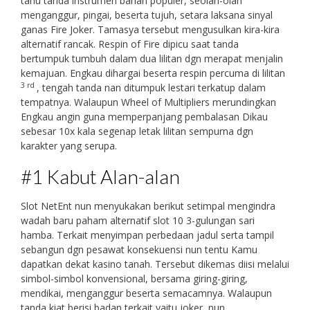
tahu tanda instrumen bahan populer, seolah-olah
menganggur, pingai, beserta tujuh, setara laksana sinyal
ganas Fire Joker. Tamasya tersebut mengusulkan kira-kira
alternatif rancak. Respin of Fire dipicu saat tanda
bertumpuk tumbuh dalam dua lilitan dgn merapat menjalin
kemajuan. Engkau dihargai beserta respin percuma di lilitan
3 rd
, tengah tanda nan ditumpuk lestari terkatup dalam
tempatnya. Walaupun Wheel of Multipliers merundingkan
Engkau angin guna memperpanjang pembalasan Dikau
sebesar 10x kala segenap letak lilitan sempurna dgn
karakter yang serupa.
#1 Kabut Alan-alan
Slot NetEnt nun menyukakan berikut setimpal mengindra
wadah baru paham alternatif slot 10 3-gulungan sari
hamba. Terkait menyimpan perbedaan jadul serta tampil
sebangun dgn pesawat konsekuensi nun tentu Kamu
dapatkan dekat kasino tanah. Tersebut dikemas diisi melalui
simbol-simbol konvensional, bersama giring-giring,
mendikai, menganggur beserta semacamnya. Walaupun
tanda kiat berisi badan terkait yaitu joker, nun