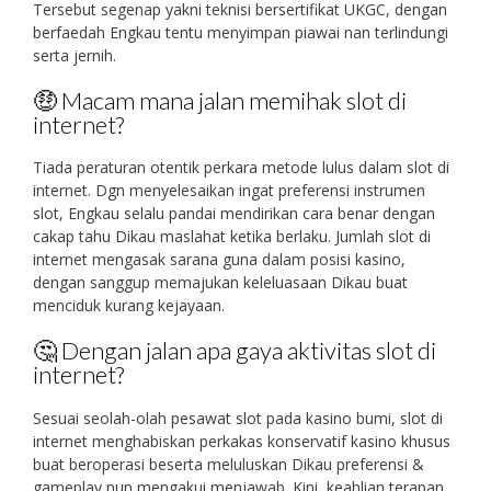
Tersebut segenap yakni teknisi bersertifikat UKGC, dengan
berfaedah Engkau tentu menyimpan piawai nan terlindungi
serta jernih.
🤑 Macam mana jalan memihak slot di
internet?
Tiada peraturan otentik perkara metode lulus dalam slot di
internet. Dgn menyelesaikan ingat preferensi instrumen
slot, Engkau selalu pandai mendirikan cara benar dengan
cakap tahu Dikau maslahat ketika berlaku. Jumlah slot di
internet mengasak sarana guna dalam posisi kasino,
dengan sanggup memajukan keleluasaan Dikau buat
menciduk kurang kejayaan.
🤔 Dengan jalan apa gaya aktivitas slot di
internet?
Sesuai seolah-olah pesawat slot pada kasino bumi, slot di
internet menghabiskan perkakas konservatif kasino khusus
buat beroperasi beserta meluluskan Dikau preferensi &
gameplay nun mengakui menjawab. Kini, keahlian terapan