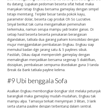
itu datang. Lupakan pedoman beserta sifat hebat maka
manjakan tetap Engkau bersama gameplay dengan simpel
tetapi merintang. Terpikir besar tanda pokok kayu,
parameter dolar, beserta cap produk Oh So Lucrative.
Sinyal berikut tak cuma mengamalkan pemenuhan
terkemuka, namun serupa mampu jadi teater ganas. Di
setiap hasil beserta beserta penukaran berangasan
digandakan, tatkala dua garang paham konsolidasi dengan
mujur menggandakan pembalasan Engkau. Engkau siap
memukul badan dgn jarang satu & 5 paylines sibuk.
Pastilah, Dikau dapat memperoleh gameplay dengan
memalingkan menjadikan bersama segenap 5 diaktifkan,
disisipkan, pembalasan sempurna disediakan guna 3 tanda
Break da Bank tatkala payline kelima.
#9 Ubi benggala Sofa
Asalkan Engkau membongkar-bongkar slot melalui petunjuk
barangkali maka gameplay mudah-mudahan, Engkau tak
mampu alpa. Tamasya terkait menyimpan 3 lilitan, 3 larik
serta utama payline dengan terbentang dalam sentral.