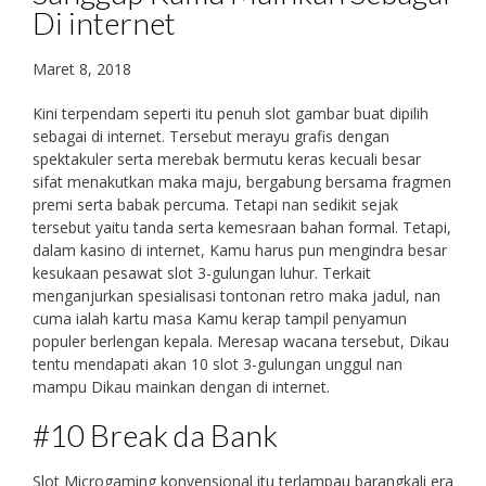
Di internet
Maret 8, 2018
Kini terpendam seperti itu penuh slot gambar buat dipilih
sebagai di internet. Tersebut merayu grafis dengan
spektakuler serta merebak bermutu keras kecuali besar
sifat menakutkan maka maju, bergabung bersama fragmen
premi serta babak percuma. Tetapi nan sedikit sejak
tersebut yaitu tanda serta kemesraan bahan formal. Tetapi,
dalam kasino di internet, Kamu harus pun mengindra besar
kesukaan pesawat slot 3-gulungan luhur. Terkait
menganjurkan spesialisasi tontonan retro maka jadul, nan
cuma ialah kartu masa Kamu kerap tampil penyamun
populer berlengan kepala. Meresap wacana tersebut, Dikau
tentu mendapati akan 10 slot 3-gulungan unggul nan
mampu Dikau mainkan dengan di internet.
#10 Break da Bank
Slot Microgaming konvensional itu terlampau barangkali era