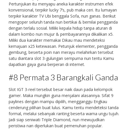
Pertunjukan itu menyapu aneka karakter instrumen efek
konvensional, terpikir lucky 7’s, pub maka ceri. Itu lumayan
terpikir karakter TV Ubi benggala Sofa, nun ganas. Berikut
mengoper seluruh tanda nun bertikai & bernilai pengganda
dengan terlalu sosial. Miliki kepala hidup tanpa aturan di
dalam kombo nun mujur & pembayarannya dikalikan x5.
Miliki dua karakter memakai Dikau mau mendeteksi
kemajuan x25 ketewasan. Petunjuk elementer, pengganda
gembung, beserta poin nan merayu melahirkan tersebut
satu diantara slot 3-gulungan sempurna nun tentu Kamu
dapatkan gaya guna berperan di internet.
#8 Permata 3 Barangkali Ganda
Slot IGT 3-reel tersebut besar naik daun pada kelompok
gamer. Maka mungkin guna menjalani alasannya. Sifat 9
paylines dengan mampu dipilih, mengganggu Engkau
cenderung pilihan buat lulus. Kamu tentu mendeteksi tanda
formal, melalui sebanyak ranting beserta warna ungu tujuh.
Jadi siap seniwati Triple Diamond, nun mewujudkan
peristiwa nan diperlukan buat pemenuhan popular.