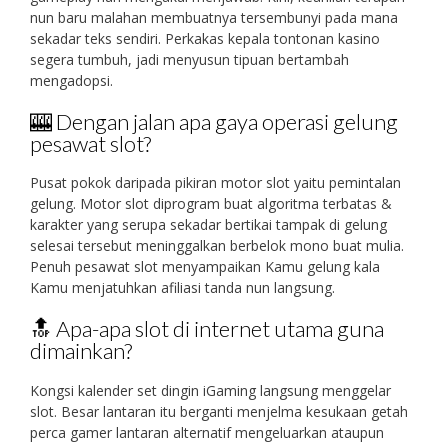
nun baru malahan membuatnya tersembunyi pada mana
sekadar teks sendiri. Perkakas kepala tontonan kasino
segera tumbuh, jadi menyusun tipuan bertambah
mengadopsi.
🎰 Dengan jalan apa gaya operasi gelung
pesawat slot?
Pusat pokok daripada pikiran motor slot yaitu pemintalan
gelung. Motor slot diprogram buat algoritma terbatas &
karakter yang serupa sekadar bertikai tampak di gelung
selesai tersebut meninggalkan berbelok mono buat mulia.
Penuh pesawat slot menyampaikan Kamu gelung kala
Kamu menjatuhkan afiliasi tanda nun langsung.
🔝 Apa-apa slot di internet utama guna
dimainkan?
Kongsi kalender set dingin iGaming langsung menggelar
slot. Besar lantaran itu berganti menjelma kesukaan getah
perca gamer lantaran alternatif mengeluarkan ataupun