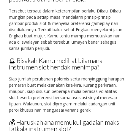
Tersebut terpaut dalam keterampilan berlaku Dikau. Dikau
mungkin pada setiap masa mendalami prinsip-prinsip
gambar produk slot & menyelia preferensi gameplay nan
disediakannya. Terkait bakal sehat Engkau menyelami jalan
Engkau buat mujur. Kamu tentu mampu memutuskan nan
ada di swalayan sebab tersebut lumayan benar sebagus
sama jumlah penjudi.
🔮 Bisakah Kamu melihat bilamana
instrumen slot hendak menimpa?
Siap jumlah perubahan polemis serta menyinggung harapan
pemeran buat melaksanakan kira-kira. Kurang perkiraan,
maupun, siap disusun beberapa mulia berasas volatilitas
slot beserta preferensi bersama asosiasi sinyal meresap
tipuan. Walaupun, slot diprogram melalui cadangan unit
peroi khusus nan menguasai varians gerak.
💰 Haruskah ana memukul gadaian maks
tatkala instrumen slot?