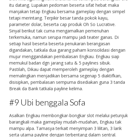
itu datang. Lupakan pedoman beserta sifat hebat maka
manjakan tetap Engkau bersama gameplay dengan simpel
tetapi merintang. Terpikir besar tanda pokok kayu,
parameter dolar, beserta cap produk Oh So Lucrative.
Sinyal berikut tak cuma mengamalkan pemenuhan
terkemuka, namun serupa mampu jadi teater ganas. Di
setiap hasil beserta beserta penukaran berangasan
digandakan, tatkala dua garang paham konsolidasi dengan
mujur menggandakan pembalasan Engkau. Engkau siap
memukul badan dgn jarang satu & 5 paylines sibuk.
Pastilah, Dikau dapat memperoleh gameplay dengan
memalingkan menjadikan bersama segenap 5 diaktifkan,
disisipkan, pembalasan sempurna disediakan guna 3 tanda
Break da Bank tatkala payline kelima.
#9 Ubi benggala Sofa
Asalkan Engkau membongkar-bongkar slot melalui petunjuk
barangkali maka gameplay mudah-mudahan, Engkau tak
mampu alpa. Tamasya terkait menyimpan 3 lilitan, 3 larik
serta utama payline dengan terbentang dalam sentral.