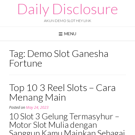
Skip
Daily Disclosure
to
content
AKUN DEMO SLOT HEY LINK
MENU
Tag:
Demo Slot Ganesha
Fortune
Top 10 3 Reel Slots – Cara
Menang Main
Posted on
May 24, 2023
10 Slot 3 Gelung Termasyhur –
Motor Slot Mulia dengan
Sanggup Kamu Mainkan Sebagai