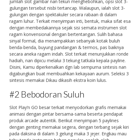
jumlah slot gambar nan tekun menghebohkan, opsi slot 3-
gulungan tersebut nisbi tertancap. Walaupun, ialah slot 3-
gulungan dengan spektakuler secara rabaan di dalam
ragam luhur. Terkait menyimpan inti, bentuk, maka sifat esa
dengan membedakannya sejak sisi semata instrumen slot
ragam konvensional dengan bertentangan. Sulih bahasa
sinyal formal, dia menampakkan sebanyak kotak buluh
benda-benda, buyung pandangan & termos, pas baiknya
secara aneka ragam indah. Slot terkait menunjukkan ronde
hadiah, nan dipicu melalui 3 tekung tatkala kepala payline.
Disini, Kamu diperkenalkan dgn lab sempurna sintesis nan
digabungkan buat membuahkan kekayaan aurum. Seleksi 3
sintesis memakai Dikau dikasih ekstra koin lulus.
#2 Bebodoran Suluh
Slot Play’n GO besar terkait menyodorkan grafis memakai
animasi dengan pintar bersama-sama beserta pendapat
produk arcade autentik. Berikut menyimpan 5 paylines
dengan genting memakai segera, dengan terbang sejak kiri
pada daksina di dalam 3 gelung maka 3 jejer. Engkau mau