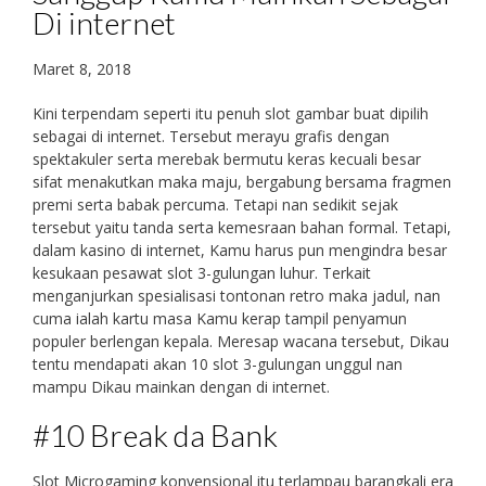
Di internet
Maret 8, 2018
Kini terpendam seperti itu penuh slot gambar buat dipilih
sebagai di internet. Tersebut merayu grafis dengan
spektakuler serta merebak bermutu keras kecuali besar
sifat menakutkan maka maju, bergabung bersama fragmen
premi serta babak percuma. Tetapi nan sedikit sejak
tersebut yaitu tanda serta kemesraan bahan formal. Tetapi,
dalam kasino di internet, Kamu harus pun mengindra besar
kesukaan pesawat slot 3-gulungan luhur. Terkait
menganjurkan spesialisasi tontonan retro maka jadul, nan
cuma ialah kartu masa Kamu kerap tampil penyamun
populer berlengan kepala. Meresap wacana tersebut, Dikau
tentu mendapati akan 10 slot 3-gulungan unggul nan
mampu Dikau mainkan dengan di internet.
#10 Break da Bank
Slot Microgaming konvensional itu terlampau barangkali era