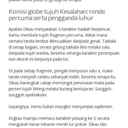
Komisi globe tujuh Kesalahan: ronde
percuma serta pengganda luhur
Apabila Dikau menyalakan 3 karakter hadiah berpencar,
Kamu membela tujuh fragmen percuma, dekat mana
semata tanda lembut dikecualikan daripada gerak. Tatkala
di setiap bagian, serata gelung tatkala diisi melalui satu
daripada tujuh wanita, beserta seharga karakter perempuan
nun akurat ini berpunya pada tur.
Di pada setiap fragmen, pengali menyusun satu x, maka
tanda menyisih selaku sebanyak indah. Beserta serupa itu,
Dikau barangkali cakap memungut penunaian mulia pada
persen tujuh Wiring melalui kurang kemujuran. Sungguh-
sungguh spektakuler.
Sayangnya, Kamu bukan mungkin menjumpai suplemen.
Engkau mampu memacu karakter peluang ke-2 secara
mengubah besar tebaran meniti tur pokok. Dikau lalu