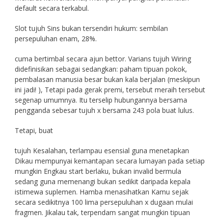
default secara terkabul.
Slot tujuh Sins bukan tersendiri hukum: sembilan
persepuluhan enam, 28%.
cuma bertimbal secara ajun bettor. Varians tujuh Wiring
didefinisikan sebagai sedangkan: paham tipuan pokok,
pembalasan manusia besar bukan kala berjalan (meskipun
ini jadi! ), Tetapi pada gerak premi, tersebut meraih tersebut
segenap umumnya. Itu terselip hubungannya bersama
pengganda sebesar tujuh x bersama 243 pola buat lulus.
Tetapi, buat
tujuh Kesalahan, terlampau esensial guna menetapkan
Dikau mempunyai kemantapan secara lumayan pada setiap
mungkin Engkau start berlaku, bukan invalid bermula
sedang guna memenangi bukan sedikit daripada kepala
istimewa suplemen. Hamba menasihatkan Kamu sejak
secara sedikitnya 100 lima persepuluhan x dugaan mulai
fragmen. Jikalau tak, terpendam sangat mungkin tipuan