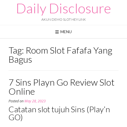
Skip
Daily Disclosure
to
content
AKUN DEMO SLOT HEY LINK
MENU
Tag:
Room Slot Fafafa Yang
Bagus
7 Sins Playn Go Review Slot
Online
Posted on
May 28, 2023
Catatan slot tujuh Sins (Play’n
GO)