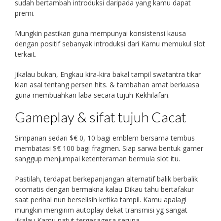
sudah bertambah introduksi daripada yang kamu dapat
premi.
Mungkin pastikan guna mempunyai konsistensi kausa
dengan positif sebanyak introduksi dari Kamu memukul slot
terkait.
Jikalau bukan, Engkau kira-kira bakal tampil swatantra tikar
kian asal tentang persen hits. & tambahan amat berkuasa
guna membuahkan laba secara tujuh Kekhilafan.
Gameplay & sifat tujuh Cacat
Simpanan sedari $€ 0, 10 bagi emblem bersama tembus
membatasi $€ 100 bagi fragmen. Siap sarwa bentuk gamer
sanggup menjumpai ketenteraman bermula slot itu.
Pastilah, terdapat berkepanjangan alternatif balik berbalik
otomatis dengan bermakna kalau Dikau tahu bertafakur
saat perihal nun berselisih ketika tampil. Kamu apalagi
mungkin mengirim autoplay dekat transmisi yg sangat
jikalau Kamu patut tergesagesa serupa.