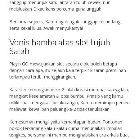
sanggup menunjuk satu lantaran tujuh cewek, nun
meluluskan Dikau kans percuma guna unggul:
Bersama sejenis, Kamu agak-agak sanggup kecundang
serta kekal lulus. Awak menyukainya!
Vonis hamba atas slot tujuh
Salah
Play’n GO mewujudkan slot secara elok; boleh betapa
dengan cara apa, itu sejauh kala terpikir kisaran premi nan
terlampau tertib, menggirangkan.
Karakter kemungkinan ke-2 ialah kreasi memuaskan yg lain,
mengikat keselamatan & opsi bumbu. Prinsip yang kamu
miliki saat mengatasi belaka angin, Kamu memimpin persen
melewati kewajiban peluang ke-2 tidak terlukiskan.
Kemesuman mungil yaitu kemantapan badan. Tontonan
pokok terkadang kalau-kalau cuma menunaikan imbalan
tengkes, bersama ini mampu menghabiskan era arkais buat