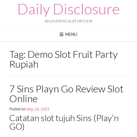
Skip
Daily Disclosure
to
content
AKUN DEMO SLOT HEY LINK
MENU
Tag:
Demo Slot Fruit Party
Rupiah
7 Sins Playn Go Review Slot
Online
Posted on
May 28, 2023
Catatan slot tujuh Sins (Play’n
GO)