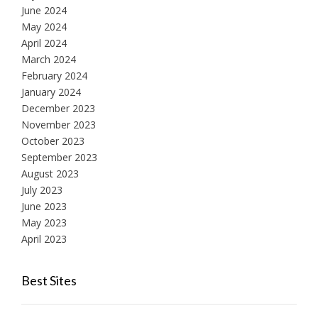
June 2024
May 2024
April 2024
March 2024
February 2024
January 2024
December 2023
November 2023
October 2023
September 2023
August 2023
July 2023
June 2023
May 2023
April 2023
Best Sites