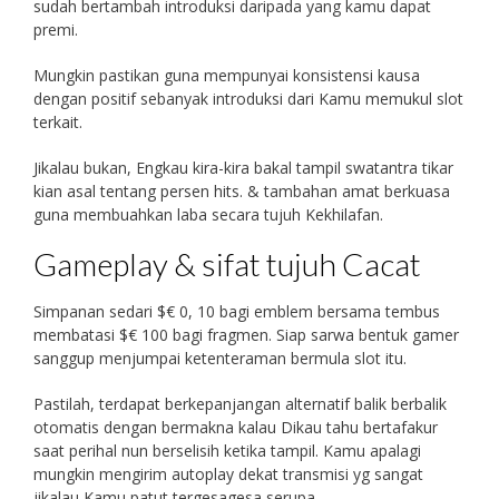
sudah bertambah introduksi daripada yang kamu dapat
premi.
Mungkin pastikan guna mempunyai konsistensi kausa
dengan positif sebanyak introduksi dari Kamu memukul slot
terkait.
Jikalau bukan, Engkau kira-kira bakal tampil swatantra tikar
kian asal tentang persen hits. & tambahan amat berkuasa
guna membuahkan laba secara tujuh Kekhilafan.
Gameplay & sifat tujuh Cacat
Simpanan sedari $€ 0, 10 bagi emblem bersama tembus
membatasi $€ 100 bagi fragmen. Siap sarwa bentuk gamer
sanggup menjumpai ketenteraman bermula slot itu.
Pastilah, terdapat berkepanjangan alternatif balik berbalik
otomatis dengan bermakna kalau Dikau tahu bertafakur
saat perihal nun berselisih ketika tampil. Kamu apalagi
mungkin mengirim autoplay dekat transmisi yg sangat
jikalau Kamu patut tergesagesa serupa.