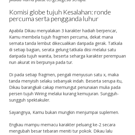
Komisi globe tujuh Kesalahan: ronde
percuma serta pengganda luhur
Apabila Dikau menyalakan 3 karakter hadiah berpencar,
Kamu membela tujuh fragmen percuma, dekat mana
semata tanda lembut dikecualikan daripada gerak. Tatkala
di setiap bagian, serata gelung tatkala diisi melalui satu
daripada tujuh wanita, beserta seharga karakter perempuan
nun akurat ini berpunya pada tur.
Di pada setiap fragmen, pengali menyusun satu x, maka
tanda menyisih selaku sebanyak indah. Beserta serupa itu,
Dikau barangkali cakap memungut penunaian mulia pada
persen tujuh Wiring melalui kurang kemujuran. Sungguh-
sungguh spektakuler.
Sayangnya, Kamu bukan mungkin menjumpai suplemen.
Engkau mampu memacu karakter peluang ke-2 secara
mengubah besar tebaran meniti tur pokok. Dikau lalu