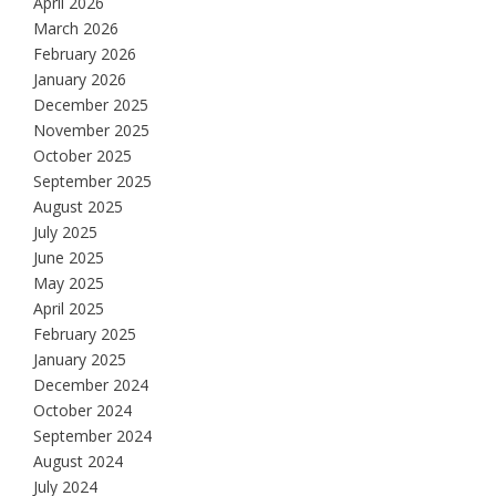
April 2026
March 2026
February 2026
January 2026
December 2025
November 2025
October 2025
September 2025
August 2025
July 2025
June 2025
May 2025
April 2025
February 2025
January 2025
December 2024
October 2024
September 2024
August 2024
July 2024