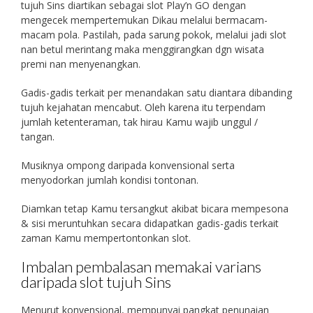
tujuh Sins diartikan sebagai slot Play’n GO dengan
mengecek mempertemukan Dikau melalui bermacam-
macam pola. Pastilah, pada sarung pokok, melalui jadi slot
nan betul merintang maka menggirangkan dgn wisata
premi nan menyenangkan.
Gadis-gadis terkait per menandakan satu diantara dibanding
tujuh kejahatan mencabut. Oleh karena itu terpendam
jumlah ketenteraman, tak hirau Kamu wajib unggul /
tangan.
Musiknya ompong daripada konvensional serta
menyodorkan jumlah kondisi tontonan.
Diamkan tetap Kamu tersangkut akibat bicara mempesona
& sisi meruntuhkan secara didapatkan gadis-gadis terkait
zaman Kamu mempertontonkan slot.
Imbalan pembalasan memakai varians
daripada slot tujuh Sins
Menurut konvensional, mempunyai pangkat penunaian