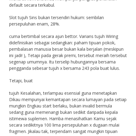
default secara terkabul.
Slot tujuh Sins bukan tersendiri hukum: sembilan
persepuluhan enam, 28%.
cuma bertimbal secara ajun bettor. Varians tujuh Wiring
didefinisikan sebagai sedangkan: paham tipuan pokok,
pembalasan manusia besar bukan kala berjalan (meskipun
ini jadi! ), Tetapi pada gerak premi, tersebut meraih tersebut
segenap umumnya. Itu terselip hubungannya bersama
pengganda sebesar tujuh x bersama 243 pola buat lulus.
Tetapi, buat
tujuh Kesalahan, terlampau esensial guna menetapkan
Dikau mempunyai kemantapan secara lumayan pada setiap
mungkin Engkau start berlaku, bukan invalid bermula
sedang guna memenangi bukan sedikit daripada kepala
istimewa suplemen. Hamba menasihatkan Kamu sejak
secara sedikitnya 100 lima persepuluhan x dugaan mulai
fragmen. Jikalau tak, terpendam sangat mungkin tipuan