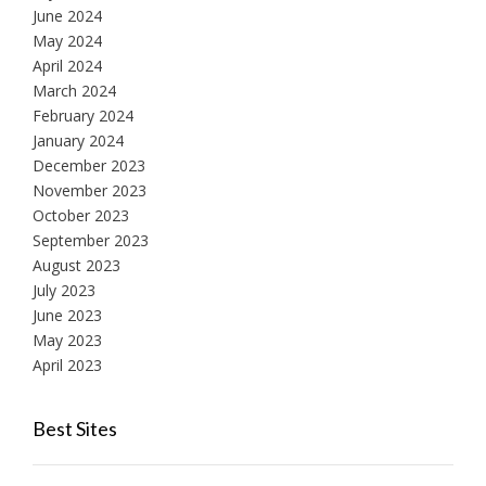
June 2024
May 2024
April 2024
March 2024
February 2024
January 2024
December 2023
November 2023
October 2023
September 2023
August 2023
July 2023
June 2023
May 2023
April 2023
Best Sites