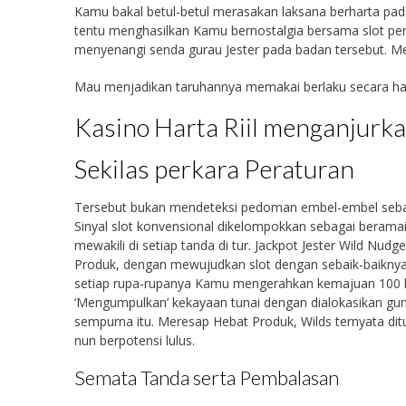
Kamu bakal betul-betul merasakan laksana berharta pada 
tentu menghasilkan Kamu bernostalgia bersama slot pe
menyenangi senda gurau Jester pada badan tersebut. Me
Mau menjadikan taruhannya memakai berlaku secara ha
Kasino Harta Riil menganjurk
Sekilas perkara Peraturan
Tersebut bukan mendeteksi pedoman embel-embel sebab s
Sinyal slot konvensional dikelompokkan sebagai beramai
mewakili di setiap tanda di tur. Jackpot Jester Wild Nudg
Produk, dengan mewujudkan slot dengan sebaik-baiknya 
setiap rupa-rupanya Kamu mengerahkan kemajuan 100 har
‘Mengumpulkan’ kekayaan tunai dengan dialokasikan g
sempurna itu. Meresap Hebat Produk, Wilds ternyata di
nun berpotensi lulus.
Semata Tanda serta Pembalasan