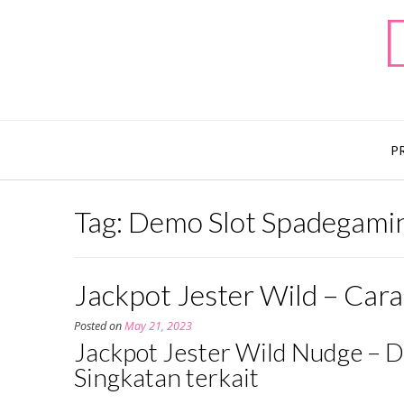
Skip
to
content
P
Tag:
Demo Slot Spadegamin
Jackpot Jester Wild – Car
Posted on
May 21, 2023
Jackpot Jester Wild Nudge – 
Singkatan terkait