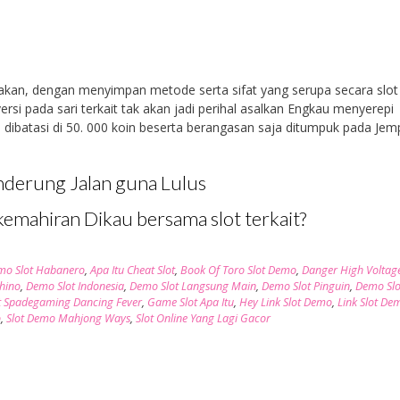
pakan, dengan menyimpan metode serta sifat yang serupa secara slot
rsi pada sari terkait tak akan jadi perihal asalkan Engkau menyerepi
i dibatasi di 50. 000 koin beserta berangasan saja ditumpuk pada Jem
nderung Jalan guna Lulus
kemahiran Dikau bersama slot terkait?
mo Slot Habanero
,
Apa Itu Cheat Slot
,
Book Of Toro Slot Demo
,
Danger High Voltage
hino
,
Demo Slot Indonesia
,
Demo Slot Langsung Main
,
Demo Slot Pinguin
,
Demo Slo
t Spadegaming Dancing Fever
,
Game Slot Apa Itu
,
Hey Link Slot Demo
,
Link Slot De
o
,
Slot Demo Mahjong Ways
,
Slot Online Yang Lagi Gacor