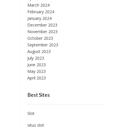
March 2024
February 2024
January 2024
December 2023
November 2023
October 2023
September 2023
August 2023
July 2023
June 2023
May 2023
April 2023
Best Sites
Slot
situs slot