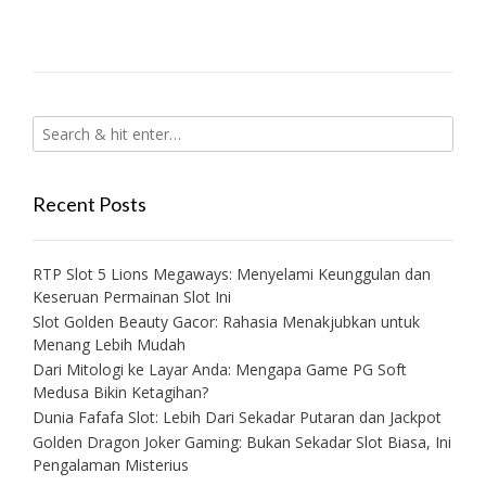
Recent Posts
RTP Slot 5 Lions Megaways: Menyelami Keunggulan dan
Keseruan Permainan Slot Ini
Slot Golden Beauty Gacor: Rahasia Menakjubkan untuk
Menang Lebih Mudah
Dari Mitologi ke Layar Anda: Mengapa Game PG Soft
Medusa Bikin Ketagihan?
Dunia Fafafa Slot: Lebih Dari Sekadar Putaran dan Jackpot
Golden Dragon Joker Gaming: Bukan Sekadar Slot Biasa, Ini
Pengalaman Misterius