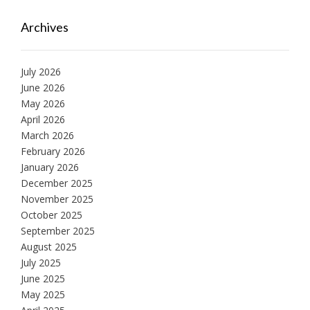
Archives
July 2026
June 2026
May 2026
April 2026
March 2026
February 2026
January 2026
December 2025
November 2025
October 2025
September 2025
August 2025
July 2025
June 2025
May 2025