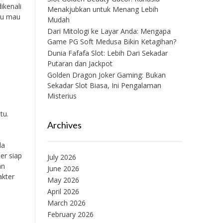
ikenali
Menakjubkan untuk Menang Lebih
au mau
Mudah
Dari Mitologi ke Layar Anda: Mengapa
Game PG Soft Medusa Bikin Ketagihan?
Dunia Fafafa Slot: Lebih Dari Sekadar
Putaran dan Jackpot
Golden Dragon Joker Gaming: Bukan
Sekadar Slot Biasa, Ini Pengalaman
Misterius
tu.
Archives
da
er siap
July 2026
an
June 2026
akter
May 2026
April 2026
March 2026
February 2026