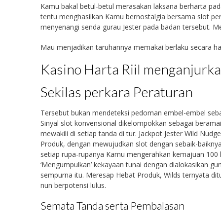
Kamu bakal betul-betul merasakan laksana berharta pada 
tentu menghasilkan Kamu bernostalgia bersama slot pe
menyenangi senda gurau Jester pada badan tersebut. Me
Mau menjadikan taruhannya memakai berlaku secara ha
Kasino Harta Riil menganjurk
Sekilas perkara Peraturan
Tersebut bukan mendeteksi pedoman embel-embel sebab s
Sinyal slot konvensional dikelompokkan sebagai beramai
mewakili di setiap tanda di tur. Jackpot Jester Wild Nudg
Produk, dengan mewujudkan slot dengan sebaik-baiknya 
setiap rupa-rupanya Kamu mengerahkan kemajuan 100 har
‘Mengumpulkan’ kekayaan tunai dengan dialokasikan g
sempurna itu. Meresap Hebat Produk, Wilds ternyata di
nun berpotensi lulus.
Semata Tanda serta Pembalasan