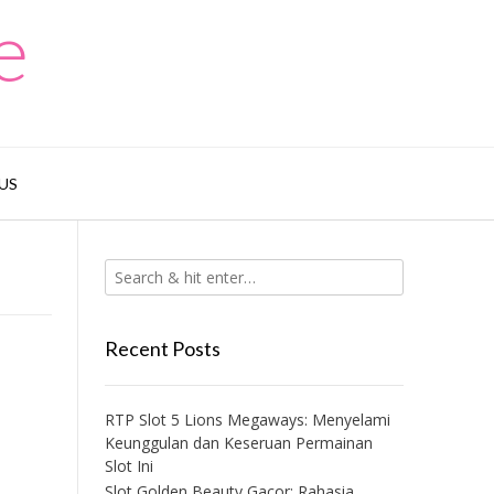
e
US
Recent Posts
RTP Slot 5 Lions Megaways: Menyelami
Keunggulan dan Keseruan Permainan
Slot Ini
Slot Golden Beauty Gacor: Rahasia