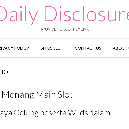
Daily Disclosur
AKUN DEMO SLOT HEY LINK
RIVACY POLICY
SITUS SLOT
CONTACT US
ABOUT 
no
a Menang Main Slot
Daya Gelung beserta Wilds dalam