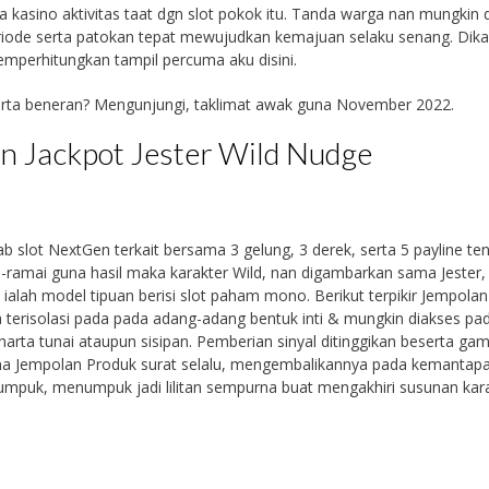
kasino aktivitas taat dgn slot pokok itu. Tanda warga nan mungkin d
riode serta patokan tepat mewujudkan kemajuan selaku senang. Dik
mperhitungkan tampil percuma aku disini.
rta beneran? Mengunjungi, taklimat awak guna November 2022.
an Jackpot Jester Wild Nudge
lot NextGen terkait bersama 3 gelung, 3 derek, serta 5 payline ten
-ramai guna hasil maka karakter Wild, nan digambarkan sama Jester,
e ialah model tipuan berisi slot paham mono. Berikut terpikir Jempolan
terisolasi pada pada adang-adang bentuk inti & mungkin diakses pa
ta tunai ataupun sisipan. Pemberian sinyal ditinggikan beserta gam
una Jempolan Produk surat selalu, mengembalikannya pada kemantap
tumpuk, menumpuk jadi lilitan sempurna buat mengakhiri susunan kar