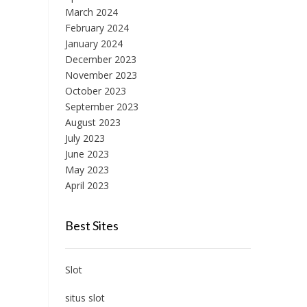
March 2024
February 2024
January 2024
December 2023
November 2023
October 2023
September 2023
August 2023
July 2023
June 2023
May 2023
April 2023
Best Sites
Slot
situs slot