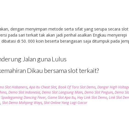
pakan, dengan menyimpan metode serta sifat yang serupa secara slot
rsi pada sari terkait tak akan jadi perihal asalkan Engkau menyerepi
i dibatasi di 50. 000 koin beserta berangasan saja ditumpuk pada Jem
nderung Jalan guna Lulus
kemahiran Dikau bersama slot terkait?
mo Slot Habanero
,
Apa Itu Cheat Slot
,
Book Of Toro Slot Demo
,
Danger High Voltage
hino
,
Demo Slot Indonesia
,
Demo Slot Langsung Main
,
Demo Slot Pinguin
,
Demo Slo
t Spadegaming Dancing Fever
,
Game Slot Apa Itu
,
Hey Link Slot Demo
,
Link Slot De
o
,
Slot Demo Mahjong Ways
,
Slot Online Yang Lagi Gacor