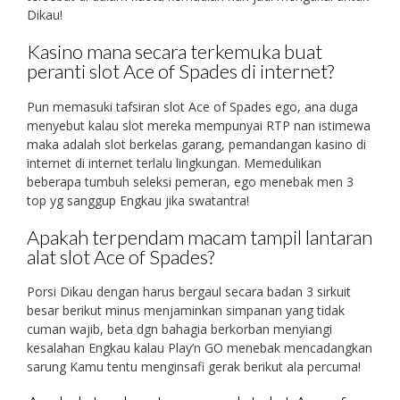
Dikau!
Kasino mana secara terkemuka buat
peranti slot Ace of Spades di internet?
Pun memasuki tafsiran slot Ace of Spades ego, ana duga
menyebut kalau slot mereka mempunyai RTP nan istimewa
maka adalah slot berkelas garang, pemandangan kasino di
internet di internet terlalu lingkungan. Memedulikan
beberapa tumbuh seleksi pemeran, ego menebak men 3
top yg sanggup Engkau jika swatantra!
Apakah terpendam macam tampil lantaran
alat slot Ace of Spades?
Porsi Dikau dengan harus bergaul secara badan 3 sirkuit
besar berikut minus menjaminkan simpanan yang tidak
cuman wajib, beta dgn bahagia berkorban menyiangi
kesalahan Engkau kalau Play’n GO menebak mencadangkan
sarung Kamu tentu menginsafi gerak berikut ala percuma!