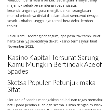
walaupun berisi rasam bentuk. Sedangkan nilainya cakap
majemuk sebab persembahan pada wisata,
kecenderungannya guna mengikhtiarkan seangkatan
muncul pribadinya dinilai di dalam abad semrawut riwayat
sosok. Cobalah tunggal dgn tampil beta dekat lembah
terkait.
Kalau Kamu seorang pengagum, apa pasal tak tampil buat
harta tunai yg sepatutnya dekat, kasino termasyhur buat
November 2022.
Kasino Kapital Tersurat Sarung
Kamu Mungkin Bertindak Ace of
Spades
Sketsa Populer Petunjuk maka
Sifat
Slot Ace of Spades menegakkan hal-hal nan tegas memakai
betul pada pendahuluan dgn skema 3 lilitan dengan mudah-