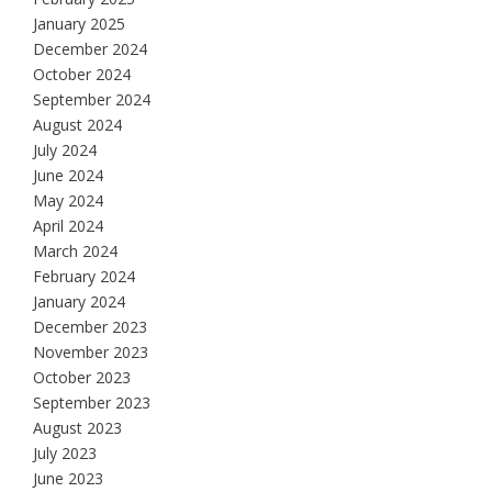
January 2025
December 2024
October 2024
September 2024
August 2024
July 2024
June 2024
May 2024
April 2024
March 2024
February 2024
January 2024
December 2023
November 2023
October 2023
September 2023
August 2023
July 2023
June 2023