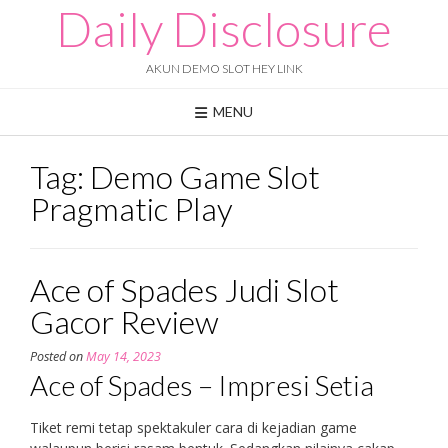
Skip
Daily Disclosure
to
content
AKUN DEMO SLOT HEY LINK
MENU
Tag:
Demo Game Slot
Pragmatic Play
Ace of Spades Judi Slot
Gacor Review
Posted on
May 14, 2023
Ace of Spades – Impresi Setia
Tiket remi tetap spektakuler cara di kejadian game