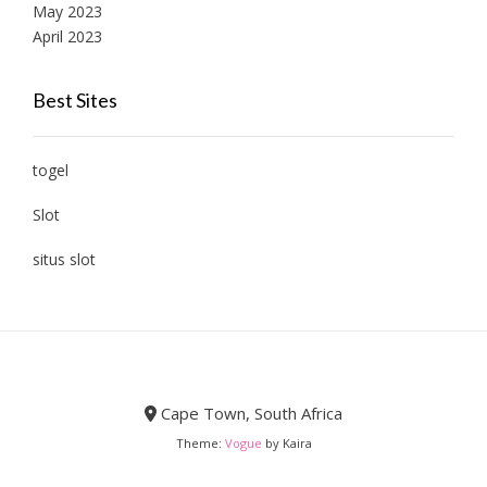
May 2023
April 2023
Best Sites
togel
Slot
situs slot
Cape Town, South Africa
Theme:
Vogue
by Kaira