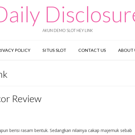
Daily Disclosur
AKUN DEMO SLOT HEY LINK
RIVACY POLICY
SITUS SLOT
CONTACT US
ABOUT 
nk
cor Review
aupun berisi rasam bentuk. Sedangkan nilainya cakap majemuk sebab