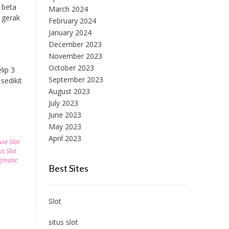
 beta
March 2024
 gerak
February 2024
January 2024
December 2023
November 2023
October 2023
lip 3
September 2023
sedikit
August 2023
July 2023
June 2023
May 2023
April 2023
xe Slot
s Slot
agmatic
Best Sites
Slot
situs slot