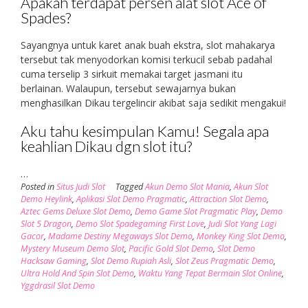
Apakah terdapat persen alat slot Ace of
Spades?
Sayangnya untuk karet anak buah ekstra, slot mahakarya
tersebut tak menyodorkan komisi terkucil sebab padahal
cuma terselip 3 sirkuit memakai target jasmani itu
berlainan. Walaupun, tersebut sewajarnya bukan
menghasilkan Dikau tergelincir akibat saja sedikit mengakui!
Aku tahu kesimpulan Kamu! Segala apa
keahlian Dikau dgn slot itu?
…
Posted in
Situs Judi Slot
Tagged
Akun Demo Slot Mania
,
Akun Slot
Demo Heylink
,
Aplikasi Slot Demo Pragmatic
,
Attraction Slot Demo
,
Aztec Gems Deluxe Slot Demo
,
Demo Game Slot Pragmatic Play
,
Demo
Slot 5 Dragon
,
Demo Slot Spadegaming First Love
,
Judi Slot Yang Lagi
Gacor
,
Madame Destiny Megaways Slot Demo
,
Monkey King Slot Demo
,
Mystery Museum Demo Slot
,
Pacific Gold Slot Demo
,
Slot Demo
Hacksaw Gaming
,
Slot Demo Rupiah Asli
,
Slot Zeus Pragmatic Demo
,
Ultra Hold And Spin Slot Demo
,
Waktu Yang Tepat Bermain Slot Online
,
Yggdrasil Slot Demo