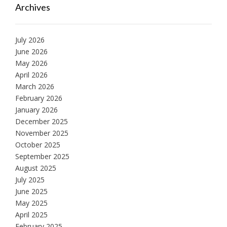
Archives
July 2026
June 2026
May 2026
April 2026
March 2026
February 2026
January 2026
December 2025
November 2025
October 2025
September 2025
August 2025
July 2025
June 2025
May 2025
April 2025
February 2025