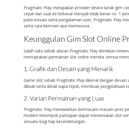
Pragmatic Play merupakan provider device lunak gim cas
cepat dan saat ini terkenal menjadi tidak benar no. 1 p
pada inovasi serta pengalaman user, Pragmatic Play 
serta cara bermain apa memesona.
Keunggulan Gim Slot Online P
Salah satu sebab alasan Pragmatic Play demikian terk
menciptakan permainan slot online mereka semua menon
1. Grafik dan Desain yang Menarik
Game slot sebab Pragmatic Play dikenal dengan desain
dibuat serta detail siapa tepat, membuat pengetahuan
2. Varian Permainan yang Luas
Pragmatic Play menawarkan bermacam-macam jenis perma
modern.Kelompok partisipan dapat menemukan slot sert
sesuatu bagi tiap kecenderungan.