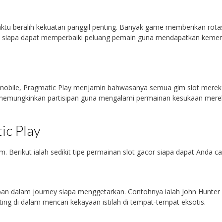
aktu beralih kekuatan panggil penting. Banyak game memberikan rota
lain siapa dapat memperbaiki peluang pemain guna mendapatkan kem
 mobile, Pragmatic Play menjamin bahwasanya semua gim slot merek
i memungkinkan partisipan guna mengalami permainan kesukaan merek
ic Play
. Berikut ialah sedikit tipe permainan slot gacor siapa dapat Anda car
n dalam journey siapa menggetarkan. Contohnya ialah John Hunter 
ng di dalam mencari kekayaan istilah di tempat-tempat eksotis.