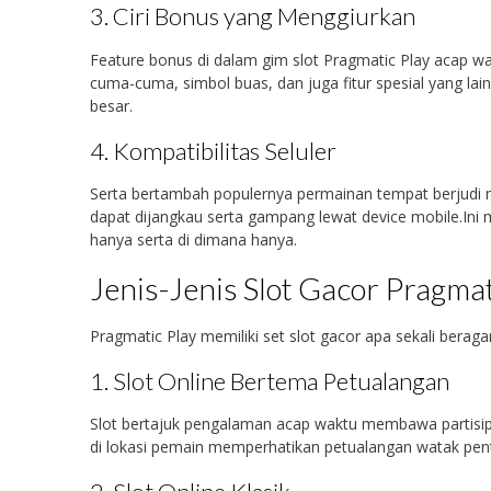
3. Ciri Bonus yang Menggiurkan
Feature bonus di dalam gim slot Pragmatic Play acap w
cuma-cuma, simbol buas, dan juga fitur spesial yang 
besar.
4. Kompatibilitas Seluler
Serta bertambah populernya permainan tempat berjudi
dapat dijangkau serta gampang lewat device mobile.In
hanya serta di dimana hanya.
Jenis-Jenis Slot Gacor Pragmat
Pragmatic Play memiliki set slot gacor apa sekali beragam
1. Slot Online Bertema Petualangan
Slot bertajuk pengalaman acap waktu membawa partisipa
di lokasi pemain memperhatikan petualangan watak penti