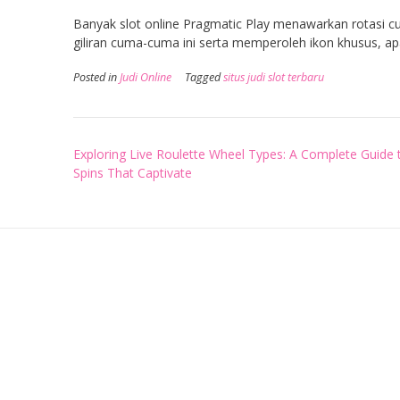
Banyak slot online Pragmatic Play menawarkan rotasi c
giliran cuma-cuma ini serta memperoleh ikon khusus, ap
Posted in
Judi Online
Tagged
situs judi slot terbaru
Post
Exploring Live Roulette Wheel Types: A Complete Guide 
navigation
Spins That Captivate