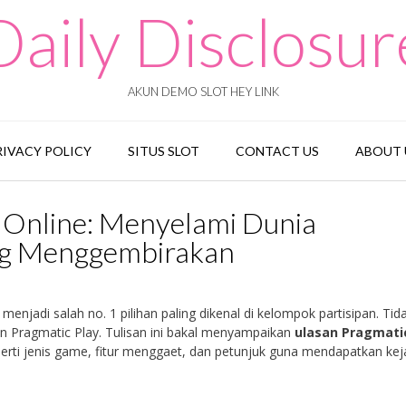
Daily Disclosur
AKUN DEMO SLOT HEY LINK
RIVACY POLICY
SITUS SLOT
CONTACT US
ABOUT 
t Online: Menyelami Dunia
ng Menggembirakan
enjadi salah no. 1 pilihan paling dikenal di kelompok partisipan. Tid
n Pragmatic Play. Tulisan ini bakal menyampaikan
ulasan Pragmati
ti jenis game, fitur menggaet, dan petunjuk guna mendapatkan kej