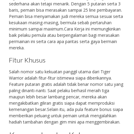
sederhana akan tetapi menarik. Dengan 5 putaran serta 3
baris, pemain bisa merasakan sampai 25 line pembayaran.
Pemain bisa menyamakan judi mereka semua sesuai serta
kesukaan masing-masing, bermula sebab pertaruhan
minimum sampai maximum.Cara Kerja ini memungkinkan
baik pelaku pemula atau berpengalaman bagi merasakan
permainan ini serta cara apa pantas serta gaya bermain
mereka.
Fitur Khusus
Salah nomor satu kekuatan panggil utama dari Tiger
Warrior adalah fitur-fitur istimewa siapa diberikannya.
Feature putaran gratis adalah tidak benar nomor satu yang
paling dinanti-nanti. Saat pelaku berhasil meraih tiga
maupun lebih besar lambang pencar, mereka akan
mengakibatkan giliran gratis siapa dapat memproduksi
kemenangan besar.Selain itu, ada pula feature bonus siapa
memberikan peluang untuk pemain untuk mengalahkan
hadiah tambahan dengan gim mini apa menggembirakan.