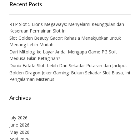
Recent Posts
RTP Slot 5 Lions Megaways: Menyelami Keunggulan dan
Keseruan Permainan Slot Ini
Slot Golden Beauty Gacor: Rahasia Menakjubkan untuk
Menang Lebih Mudah
Dari Mitologi ke Layar Anda: Mengapa Game PG Soft
Medusa Bikin Ketagihan?
Dunia Fafafa Slot: Lebih Dari Sekadar Putaran dan Jackpot
Golden Dragon Joker Gaming: Bukan Sekadar Slot Biasa, Ini
Pengalaman Misterius
Archives
July 2026
June 2026
May 2026
April 2026