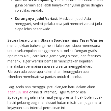
guna pemain apa lebih banyak menyukai game dengan
volatilitas rendah.
Kurangnya Judul Variasi:
Meskipun judul Asia
menggaet, sedikit pelaku bisa jadi mencari variasi judul
siapa lebih besar wide.
Secara keseluruhan,
Ulasan Spadegaming Tiger Warrior
menunjukkan bahwa game ini ialah opsi siapa memesona
untuk sekumpulan penggemar slot online.Dengan grafis
apa memukau, cara kerja game yang simpel, dan features
menarik, Tiger Warrior berhasil menciptakan kejadian
melakukan permainan apa seru serta menggetarkan.
Biarpun ada beberapa kelemahan, keunggulan apa
diberikan membuatnya pantas untuk diujicoba.
Bagi Anda apa menggali petualangan baru dalam alam
agen338 slot
online di internet, Tiger Warrior asal
Spadegaming ialah alternatif yang presisi. Tidak Boleh tidak
hadiri peluang bagi menelusuri hutan mistis dan juga meraih
kejayaan luas internal permainan ini!