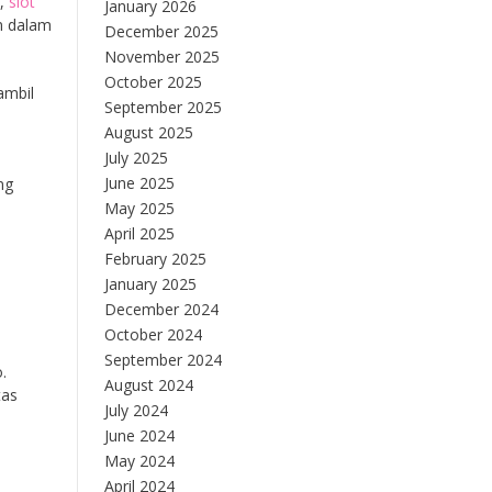
k,
slot
January 2026
n dalam
December 2025
November 2025
October 2025
ambil
September 2025
August 2025
July 2025
June 2025
ng
May 2025
April 2025
February 2025
January 2025
December 2024
October 2024
September 2024
.
August 2024
tas
July 2024
June 2024
May 2024
April 2024