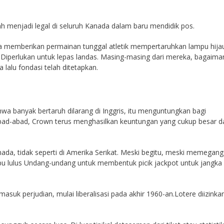
ah menjadi legal di seluruh Kanada dalam baru mendidik pos.
memberikan permainan tunggal atletik mempertaruhkan lampu hija
t Diperlukan untuk lepas landas. Masing-masing dari mereka, bagaim
lalu fondasi telah ditetapkan.
a banyak bertaruh dilarang di Inggris, itu menguntungkan bagi
ad-abad, Crown terus menghasilkan keuntungan yang cukup besar da
nada, tidak seperti di Amerika Serikat. Meski begitu, meski memegang 
u lulus Undang-undang untuk membentuk picik jackpot untuk jangka
asuk perjudian, mulai liberalisasi pada akhir 1960-an.Lotere diizinka