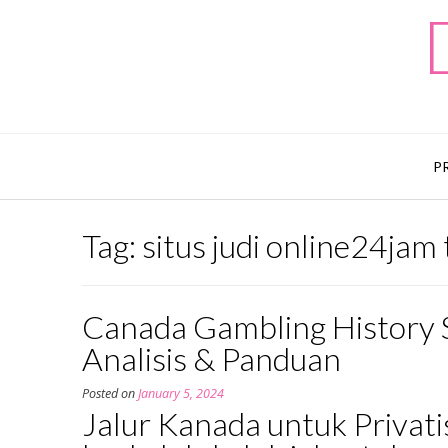
Skip
to
content
P
Tag:
situs judi online24ja
Canada Gambling History 
Analisis & Panduan
Posted on
January 5, 2024
Jalur Kanada untuk Privati