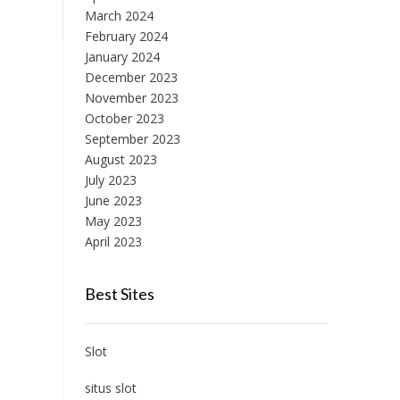
March 2024
February 2024
January 2024
December 2023
November 2023
October 2023
September 2023
August 2023
July 2023
June 2023
May 2023
April 2023
Best Sites
Slot
situs slot