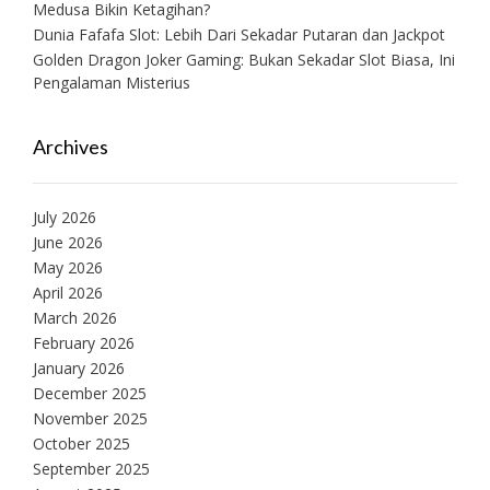
Medusa Bikin Ketagihan?
Dunia Fafafa Slot: Lebih Dari Sekadar Putaran dan Jackpot
Golden Dragon Joker Gaming: Bukan Sekadar Slot Biasa, Ini
Pengalaman Misterius
Archives
July 2026
June 2026
May 2026
April 2026
March 2026
February 2026
January 2026
December 2025
November 2025
October 2025
September 2025