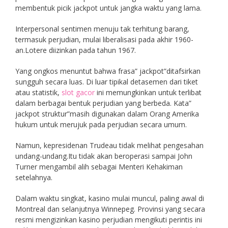
membentuk picik jackpot untuk jangka waktu yang lama.
Interpersonal sentimen menuju tak terhitung barang,
termasuk perjudian, mulai liberalisasi pada akhir 1960-
an.Lotere diizinkan pada tahun 1967.
Yang ongkos menuntut bahwa frasa” jackpot”ditafsirkan
sungguh secara luas. Di luar tipikal detasemen dari tiket
atau statistik,
slot gacor
ini memungkinkan untuk terlibat
dalam berbagai bentuk perjudian yang berbeda. Kata”
jackpot struktur”masih digunakan dalam Orang Amerika
hukum untuk merujuk pada perjudian secara umum.
Namun, kepresidenan Trudeau tidak melihat pengesahan
undang-undang.Itu tidak akan beroperasi sampai John
Turner mengambil alih sebagai Menteri Kehakiman
setelahnya.
Dalam waktu singkat, kasino mulai muncul, paling awal di
Montreal dan selanjutnya Winnepeg. Provinsi yang secara
resmi mengizinkan kasino perjudian mengikuti perintis ini