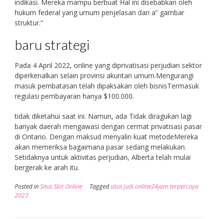
indikasi. Mereka mampu berbuat Hal ini disebabkan oleh
hukum federal yang umum penjelasan dari a” gambar
struktur.”
baru strategi
Pada 4 April 2022, online yang diprivatisasi perjudian sektor
diperkenalkan selain provinsi akuntan umum.Mengurangi
masuk pembatasan telah dipaksakan oleh bisnisTermasuk
regulasi pembayaran hanya $100.000.
tidak diketahui saat ini. Namun, ada Tidak diragukan lagi
banyak daerah mengawasi dengan cermat privatisasi pasar
di Ontario. Dengan maksud menyalin kuat metodeMereka
akan memeriksa bagaimana pasar sedang melakukan.
Setidaknya untuk aktivitas perjudian, Alberta telah mulai
bergerak ke arah itu.
Posted in
Situs Slot Online
Tagged
situs judi online24jam terpercaya
2023