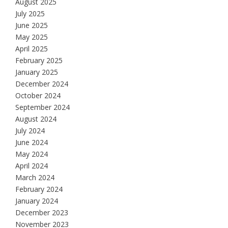
August 2025
July 2025
June 2025
May 2025
April 2025
February 2025
January 2025
December 2024
October 2024
September 2024
August 2024
July 2024
June 2024
May 2024
April 2024
March 2024
February 2024
January 2024
December 2023
November 2023