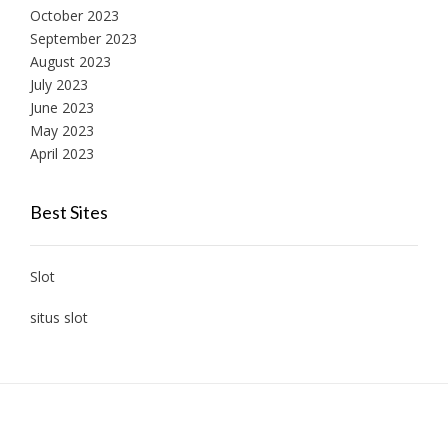
October 2023
September 2023
August 2023
July 2023
June 2023
May 2023
April 2023
Best Sites
Slot
situs slot