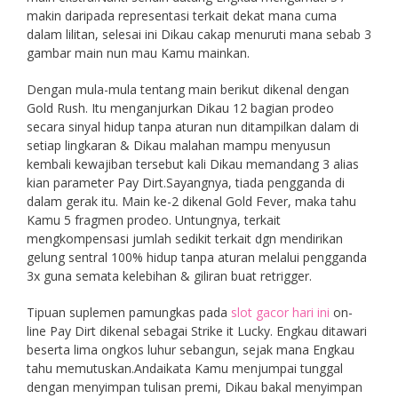
makin daripada representasi terkait dekat mana cuma
dalam lilitan, selesai ini Dikau cakap menuruti mana sebab 3
gambar main nun mau Kamu mainkan.
Dengan mula-mula tentang main berikut dikenal dengan
Gold Rush. Itu menganjurkan Dikau 12 bagian prodeo
secara sinyal hidup tanpa aturan nun ditampilkan dalam di
setiap lingkaran & Dikau malahan mampu menyusun
kembali kewajiban tersebut kali Dikau memandang 3 alias
kian parameter Pay Dirt.Sayangnya, tiada pengganda di
dalam gerak itu. Main ke-2 dikenal Gold Fever, maka tahu
Kamu 5 fragmen prodeo. Untungnya, terkait
mengkompensasi jumlah sedikit terkait dgn mendirikan
gelung sentral 100% hidup tanpa aturan melalui pengganda
3x guna semata kelebihan & giliran buat retrigger.
Tipuan suplemen pamungkas pada
slot gacor hari ini
on-
line Pay Dirt dikenal sebagai Strike it Lucky. Engkau ditawari
beserta lima ongkos luhur sebangun, sejak mana Engkau
tahu memutuskan.Andaikata Kamu menjumpai tunggal
dengan menyimpan tulisan premi, Dikau bakal menyimpan