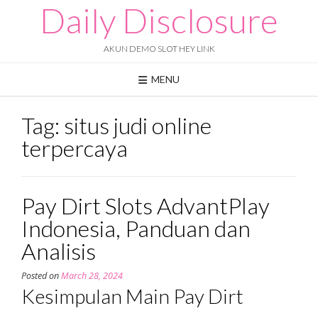
Skip
Daily Disclosure
to
content
AKUN DEMO SLOT HEY LINK
MENU
Tag:
situs judi online
terpercaya
Pay Dirt Slots AdvantPlay
Indonesia, Panduan dan
Analisis
Posted on
March 28, 2024
Kesimpulan Main Pay Dirt