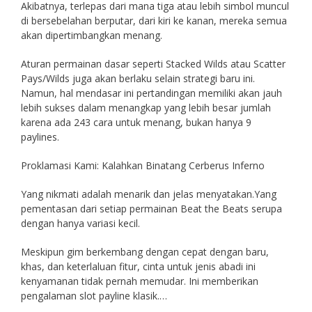
Akibatnya, terlepas dari mana tiga atau lebih simbol muncul
di bersebelahan berputar, dari kiri ke kanan, mereka semua
akan dipertimbangkan menang.
Aturan permainan dasar seperti Stacked Wilds atau Scatter
Pays/Wilds juga akan berlaku selain strategi baru ini.
Namun, hal mendasar ini pertandingan memiliki akan jauh
lebih sukses dalam menangkap yang lebih besar jumlah
karena ada 243 cara untuk menang, bukan hanya 9
paylines.
Proklamasi Kami: Kalahkan Binatang Cerberus Inferno
Yang nikmati adalah menarik dan jelas menyatakan.Yang
pementasan dari setiap permainan Beat the Beats serupa
dengan hanya variasi kecil.
Meskipun gim berkembang dengan cepat dengan baru,
khas, dan keterlaluan fitur, cinta untuk jenis abadi ini
kenyamanan tidak pernah memudar. Ini memberikan
pengalaman slot payline klasik.…