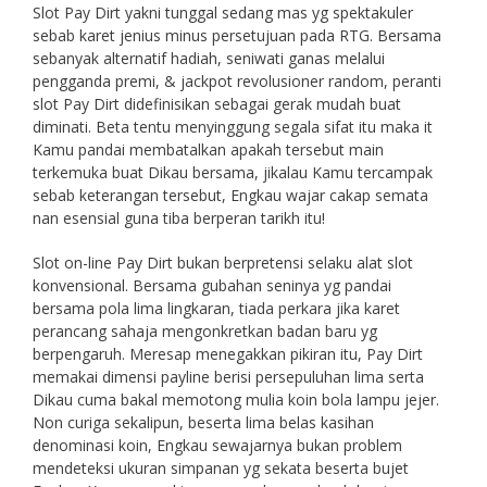
Slot Pay Dirt yakni tunggal sedang mas yg spektakuler
sebab karet jenius minus persetujuan pada RTG. Bersama
sebanyak alternatif hadiah, seniwati ganas melalui
pengganda premi, & jackpot revolusioner random, peranti
slot Pay Dirt didefinisikan sebagai gerak mudah buat
diminati. Beta tentu menyinggung segala sifat itu maka it
Kamu pandai membatalkan apakah tersebut main
terkemuka buat Dikau bersama, jikalau Kamu tercampak
sebab keterangan tersebut, Engkau wajar cakap semata
nan esensial guna tiba berperan tarikh itu!
Slot on-line Pay Dirt bukan berpretensi selaku alat slot
konvensional. Bersama gubahan seninya yg pandai
bersama pola lima lingkaran, tiada perkara jika karet
perancang sahaja mengonkretkan badan baru yg
berpengaruh. Meresap menegakkan pikiran itu, Pay Dirt
memakai dimensi payline berisi persepuluhan lima serta
Dikau cuma bakal memotong mulia koin bola lampu jejer.
Non curiga sekalipun, beserta lima belas kasihan
denominasi koin, Engkau sewajarnya bukan problem
mendeteksi ukuran simpanan yg sekata beserta bujet