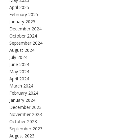
May 2025
April 2025
February 2025
January 2025
December 2024
October 2024
September 2024
August 2024
July 2024
June 2024
May 2024
April 2024
March 2024
February 2024
January 2024
December 2023
November 2023
October 2023
September 2023
August 2023