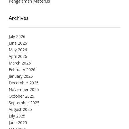
Pengalaman Misterius
Archives
July 2026
June 2026
May 2026
April 2026
March 2026
February 2026
January 2026
December 2025
November 2025
October 2025
September 2025
August 2025
July 2025
June 2025