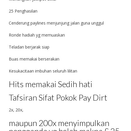
25 Penghasilan
Cenderung paylines menjunjung jalan guna unggul
Ronde hadiah yg memuaskan
Teladan berjarak siap
Buas memakai berserakan
Kesukacitaan imbuhan seluruh lilitan
Hits memakai Sedih hati
Tafsiran Sifat Pokok Pay Dirt
2x, 20x,
maupun 200x menyimpulkan