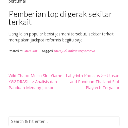
percuma!
Pemberian top di gerak sekitar
terkait
Uang lelah popular berisi jasmani tersebut, sekitar terkait,
merupakan jackpot reformis begitu saja.
Posted in
Situs Slot
Tagged
situs judi online terpercaya
Post
Wild Chapo Mesin Slot Game
Labyrinth Knossos >> Ulasan
navigation
YGGDRASIL > Analisis dan
and Panduan Thailand Slot
Panduan Menang Jackpot
Playtech Tergacor