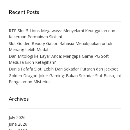
Recent Posts
RTP Slot 5 Lions Megaways: Menyelami Keunggulan dan
Keseruan Permainan Slot Ini
Slot Golden Beauty Gacor: Rahasia Menakjubkan untuk
Menang Lebih Mudah
Dari Mitologi ke Layar Anda: Mengapa Game PG Soft
Medusa Bikin Ketagihan?
Dunia Fafafa Slot: Lebih Dari Sekadar Putaran dan Jackpot
Golden Dragon Joker Gaming: Bukan Sekadar Slot Biasa, Ini
Pengalaman Misterius
Archives
July 2026
June 2026