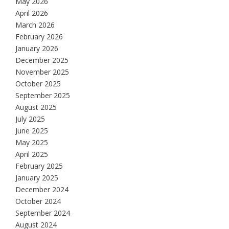
May 2026
April 2026
March 2026
February 2026
January 2026
December 2025
November 2025
October 2025
September 2025
August 2025
July 2025
June 2025
May 2025
April 2025
February 2025
January 2025
December 2024
October 2024
September 2024
August 2024