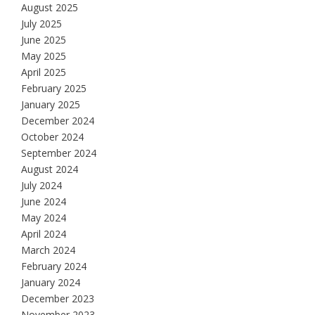
August 2025
July 2025
June 2025
May 2025
April 2025
February 2025
January 2025
December 2024
October 2024
September 2024
August 2024
July 2024
June 2024
May 2024
April 2024
March 2024
February 2024
January 2024
December 2023
November 2023