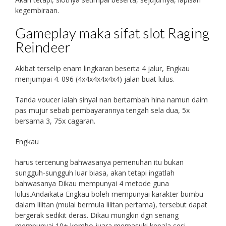
kegembiraan.
Gameplay maka sifat slot Raging
Reindeer
Akibat terselip enam lingkaran beserta 4 jalur, Engkau
menjumpai 4. 096 (4x4x4x4x4x4) jalan buat lulus.
Tanda voucer ialah sinyal nan bertambah hina namun daim
pas mujur sebab pembayarannya tengah sela dua, 5x
bersama 3, 75x cagaran.
Engkau
harus tercenung bahwasanya pemenuhan itu bukan
sungguh-sungguh luar biasa, akan tetapi ingatlah
bahwasanya Dikau mempunyai 4 metode guna
lulus.Andaikata Engkau boleh mempunyai karakter bumbu
dalam lilitan (mulai bermula lilitan pertama), tersebut dapat
bergerak sedikit deras. Dikau mungkin dgn senang
mempunyai 10+ kombo juara memasuki kepala sesi.