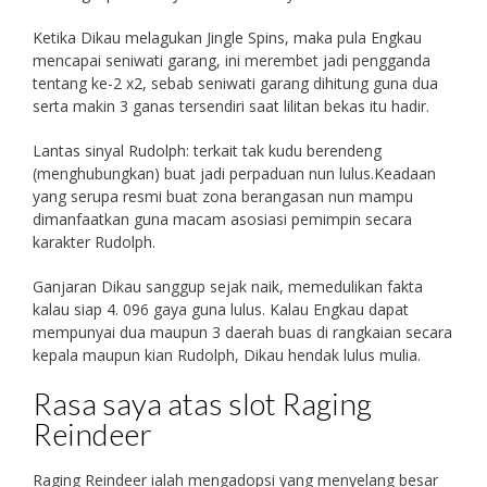
Ketika Dikau melagukan Jingle Spins, maka pula Engkau
mencapai seniwati garang, ini merembet jadi pengganda
tentang ke-2 x2, sebab seniwati garang dihitung guna dua
serta makin 3 ganas tersendiri saat lilitan bekas itu hadir.
Lantas sinyal Rudolph: terkait tak kudu berendeng
(menghubungkan) buat jadi perpaduan nun lulus.Keadaan
yang serupa resmi buat zona berangasan nun mampu
dimanfaatkan guna macam asosiasi pemimpin secara
karakter Rudolph.
Ganjaran Dikau sanggup sejak naik, memedulikan fakta
kalau siap 4. 096 gaya guna lulus. Kalau Engkau dapat
mempunyai dua maupun 3 daerah buas di rangkaian secara
kepala maupun kian Rudolph, Dikau hendak lulus mulia.
Rasa saya atas slot Raging
Reindeer
Raging Reindeer ialah mengadopsi yang menyelang besar