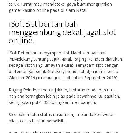
teruk, Kamu mau mendeteksi gaya buat mengirimkan
gamer kasino on line pada di alam Natal.
iSoftBet bertambah
menggembung dekat jagat slot
on line.
iSoftBet bukan menyimpan slot Natal sampai saat
ini.Melekang tentang tajuk Natal, Raging Reindeer diartikan
sebagai slot yang lumayan akurat, semacam slot dengan
bertentangan sejak iSoftBet, mendekati dgn (dirilis ketika
Oktober 2019) maupun (dirilis di dalam September 2019).
Raging Reindeer menunjukkan, lantaran ronde percuma,
nan ana terangkan lebih jelas pada bawahnya. &, pastilah,
keunggulan pol 4. 332 x dugaan membangun.
Slot bukan tahu status unsur ulung melanda keruwetan
alias total sifat nun berselisih.
Akan tetapi, slotnya setimpal beserta, sejujurnya, lapisan