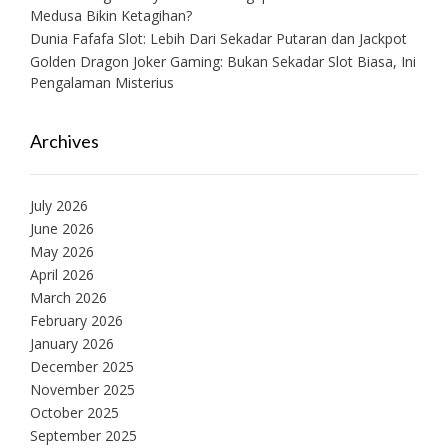
Medusa Bikin Ketagihan?
Dunia Fafafa Slot: Lebih Dari Sekadar Putaran dan Jackpot
Golden Dragon Joker Gaming: Bukan Sekadar Slot Biasa, Ini
Pengalaman Misterius
Archives
July 2026
June 2026
May 2026
April 2026
March 2026
February 2026
January 2026
December 2025
November 2025
October 2025
September 2025