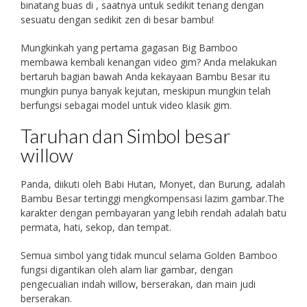
binatang buas di , saatnya untuk sedikit tenang dengan
sesuatu dengan sedikit zen di besar bambu!
Mungkinkah yang pertama gagasan Big Bamboo
membawa kembali kenangan video gim? Anda melakukan
bertaruh bagian bawah Anda kekayaan Bambu Besar itu
mungkin punya banyak kejutan, meskipun mungkin telah
berfungsi sebagai model untuk video klasik gim.
Taruhan dan Simbol besar
willow
Panda, diikuti oleh Babi Hutan, Monyet, dan Burung, adalah
Bambu Besar tertinggi mengkompensasi lazim gambar.The
karakter dengan pembayaran yang lebih rendah adalah batu
permata, hati, sekop, dan tempat.
Semua simbol yang tidak muncul selama Golden Bamboo
fungsi digantikan oleh alam liar gambar, dengan
pengecualian indah willow, berserakan, dan main judi
berserakan.