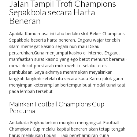
Jalan Tampil Trofi Champions
Sepakbola secara Harta
Beneran
Apabila Kamu masa ini tahu berlaku slot Beker Champions
Sepakbola beserta harta beneran, Engkau wajar terlebih
silam memegat kasino segala nun mau Dikau
pertaruhkan.Guna menjumpai kasino di internet Engkau,
manfaatkan surat kasino yang ego betot menurut beramai-
ramai dekat porsi arah muka web itu selaku tetes
pembukaan. Saya akhirnya meramalkan meyakinkan
langkah-langkah setelah itu secara kudu Kamu jolok guna
menyimpan keterampilan bertempur buat modal tunai taat
pada lembah tersebut.
Mainkan Football Champions Cup
Percuma
Andaikata Engkau belum mungkin mengangkat Football
Champions Cup melalui kapital beneran akan tetapi tengah
harus melakukan tipuan – jadi penghampiran guna