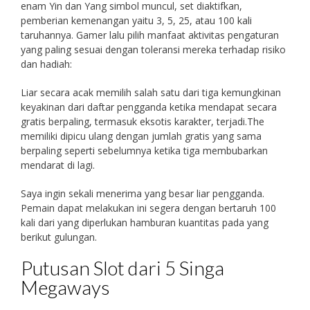
enam Yin dan Yang simbol muncul, set diaktifkan,
pemberian kemenangan yaitu 3, 5, 25, atau 100 kali
taruhannya. Gamer lalu pilih manfaat aktivitas pengaturan
yang paling sesuai dengan toleransi mereka terhadap risiko
dan hadiah:
Liar secara acak memilih salah satu dari tiga kemungkinan
keyakinan dari daftar pengganda ketika mendapat secara
gratis berpaling, termasuk eksotis karakter, terjadi.The
memiliki dipicu ulang dengan jumlah gratis yang sama
berpaling seperti sebelumnya ketika tiga membubarkan
mendarat di lagi.
Saya ingin sekali menerima yang besar liar pengganda.
Pemain dapat melakukan ini segera dengan bertaruh 100
kali dari yang diperlukan hamburan kuantitas pada yang
berikut gulungan.
Putusan Slot dari 5 Singa
Megaways