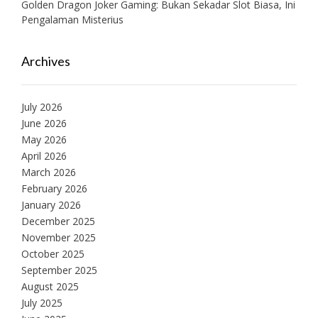
Golden Dragon Joker Gaming: Bukan Sekadar Slot Biasa, Ini
Pengalaman Misterius
Archives
July 2026
June 2026
May 2026
April 2026
March 2026
February 2026
January 2026
December 2025
November 2025
October 2025
September 2025
August 2025
July 2025