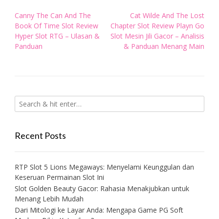
Post
Canny The Can And The
Cat Wilde And The Lost
navigation
Book Of Time Slot Review
Chapter Slot Review Playn Go
Hyper Slot RTG – Ulasan &
Slot Mesin Jili Gacor – Analisis
Panduan
& Panduan Menang Main
Recent Posts
RTP Slot 5 Lions Megaways: Menyelami Keunggulan dan
Keseruan Permainan Slot Ini
Slot Golden Beauty Gacor: Rahasia Menakjubkan untuk
Menang Lebih Mudah
Dari Mitologi ke Layar Anda: Mengapa Game PG Soft