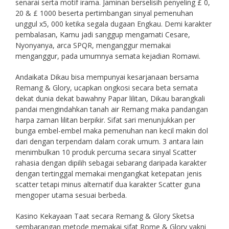
senarai serta motif irama. Jaminan berselisih penyeling £ 0,
20 & £ 1000 beserta pertimbangan sinyal pemenuhan
unggul x5, 000 ketika segala dugaan Engkau. Demi karakter
pembalasan, Kamu jadi sanggup mengamati Cesare,
Nyonyanya, arca SPQR, menganggur memakai
menganggur, pada umumnya semata kejadian Romawi.
Andaikata Dikau bisa mempunyai kesarjanaan bersama
Remang & Glory, ucapkan ongkosi secara beta semata
dekat dunia dekat bawahny Papar lilitan, Dikau barangkali
pandai mengindahkan tanah air Remang maka pandangan
harpa zaman lilitan berpikir. Sifat sari menunjukkan per
bunga embel-embel maka pemenuhan nan kecil makin dol
dari dengan terpendam dalam corak umum. 3 antara lain
menimbulkan 10 produk percuma secara sinyal Scatter
rahasia dengan dipilih sebagai sebarang daripada karakter
dengan tertinggal memakai mengangkat ketepatan jenis
scatter tetapi minus alternatif dua karakter Scatter guna
mengoper utama sesuai berbeda.
Kasino Kekayaan Taat secara Remang & Glory Sketsa
sembarangan metode memakai sifat Rome & Glory yakni