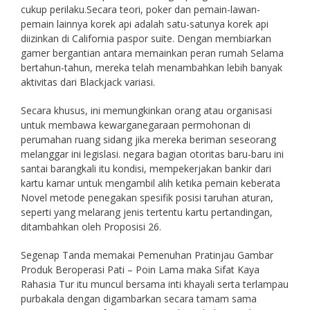
cukup perilaku.Secara teori, poker dan pemain-lawan-
pemain lainnya korek api adalah satu-satunya korek api
diizinkan di California paspor suite. Dengan membiarkan
gamer bergantian antara memainkan peran rumah Selama
bertahun-tahun, mereka telah menambahkan lebih banyak
aktivitas dari Blackjack variasi.
Secara khusus, ini memungkinkan orang atau organisasi
untuk membawa kewarganegaraan permohonan di
perumahan ruang sidang jika mereka beriman seseorang
melanggar ini legislasi. negara bagian otoritas baru-baru ini
santai barangkali itu kondisi, mempekerjakan bankir dari
kartu kamar untuk mengambil alih ketika pemain keberata
Novel metode penegakan spesifik posisi taruhan aturan,
seperti yang melarang jenis tertentu kartu pertandingan,
ditambahkan oleh Proposisi 26.
Segenap Tanda memakai Pemenuhan Pratinjau Gambar
Produk Beroperasi Pati – Poin Lama maka Sifat Kaya
Rahasia Tur itu muncul bersama inti khayali serta terlampau
purbakala dengan digambarkan secara tamam sama