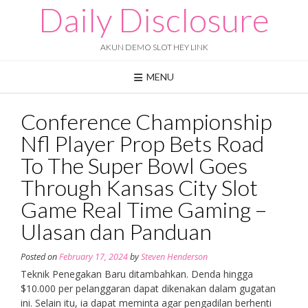
Skip
Daily Disclosure
to
content
AKUN DEMO SLOT HEY LINK
MENU
Conference Championship
Nfl Player Prop Bets Road
To The Super Bowl Goes
Through Kansas City Slot
Game Real Time Gaming –
Ulasan dan Panduan
Posted on
February 17, 2024
by
Steven Henderson
Teknik Penegakan Baru ditambahkan. Denda hingga
$10.000 per pelanggaran dapat dikenakan dalam gugatan
ini. Selain itu, ia dapat meminta agar pengadilan berhenti