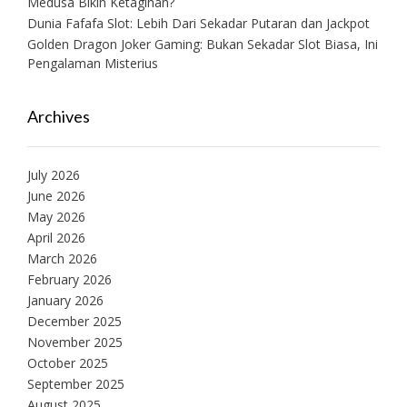
Medusa Bikin Ketagihan?
Dunia Fafafa Slot: Lebih Dari Sekadar Putaran dan Jackpot
Golden Dragon Joker Gaming: Bukan Sekadar Slot Biasa, Ini
Pengalaman Misterius
Archives
July 2026
June 2026
May 2026
April 2026
March 2026
February 2026
January 2026
December 2025
November 2025
October 2025
September 2025
August 2025