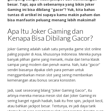
besar. Tapi, apa sih sebenarnya yang bikin Joker
Gaming ini bisa dibilang “gacor”? Yuk, kita bahas
tuntas di artikel ini supaya kamu makin paham dan
bisa manfaatin peluang menang lebih maksimal!
Apa Itu Joker Gaming dan
Kenapa Bisa Dibilang Gacor?
Joker Gaming adalah salah satu penyedia game slot online
paling populer di Asia, khususnya Indonesia. Mereka punya
banyak pilihan game yang menarik, mulai dari tema klasik
sampai yang modern dan penuh warna. Nah, kata “gacor”
sendiri biasanya dipakai oleh para pemain untuk
menggambarkan mesin slot yang sering memberikan
kemenangan atau bonus secara konsisten.
Jadi, saat seseorang bilang “Joker Gaming Gacor”, itu
artinya mereka merasa mesin slot dari Joker Gaming ini
sering banget ngasih hadiah, baik itu free spin, jackpot kecil,
atau bahkan jackpot besar. Tentunya, ini jadi daya tarik