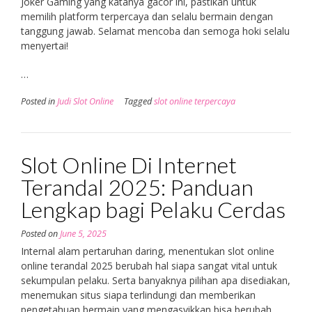
Joker Gaming yang katanya gacor ini, pastikan untuk
memilih platform terpercaya dan selalu bermain dengan
tanggung jawab. Selamat mencoba dan semoga hoki selalu
menyertai!
…
Posted in
Judi Slot Online
Tagged
slot online terpercaya
Slot Online Di Internet
Terandal 2025: Panduan
Lengkap bagi Pelaku Cerdas
Posted on
June 5, 2025
Internal alam pertaruhan daring, menentukan slot online
online terandal 2025 berubah hal siapa sangat vital untuk
sekumpulan pelaku. Serta banyaknya pilihan apa disediakan,
menemukan situs siapa terlindungi dan memberikan
pengetahuan bermain yang mengasyikkan bisa berubah