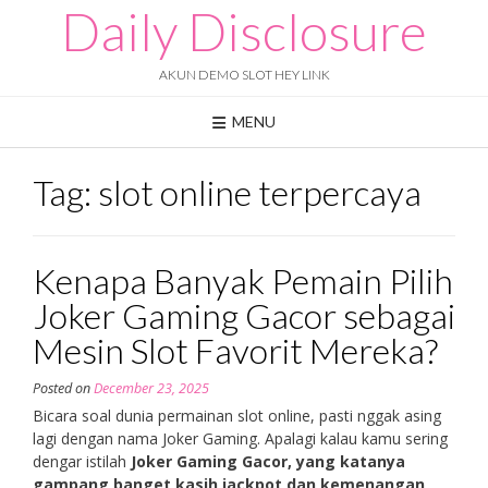
Skip
Daily Disclosure
to
content
AKUN DEMO SLOT HEY LINK
MENU
Tag:
slot online terpercaya
Kenapa Banyak Pemain Pilih
Joker Gaming Gacor sebagai
Mesin Slot Favorit Mereka?
Posted on
December 23, 2025
Bicara soal dunia permainan slot online, pasti nggak asing
lagi dengan nama Joker Gaming. Apalagi kalau kamu sering
dengar istilah
Joker Gaming Gacor, yang katanya
gampang banget kasih jackpot dan kemenangan