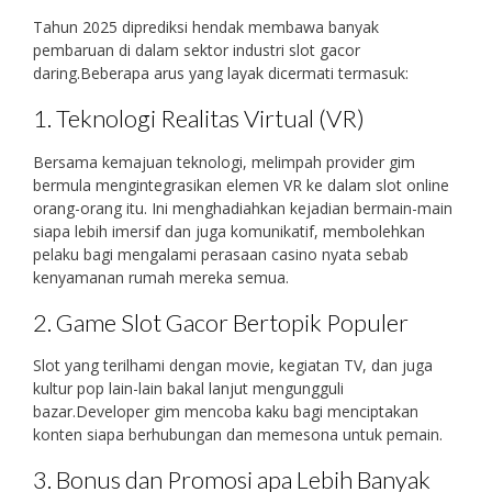
Tahun 2025 diprediksi hendak membawa banyak
pembaruan di dalam sektor industri slot gacor
daring.Beberapa arus yang layak dicermati termasuk:
1. Teknologi Realitas Virtual (VR)
Bersama kemajuan teknologi, melimpah provider gim
bermula mengintegrasikan elemen VR ke dalam slot online
orang-orang itu. Ini menghadiahkan kejadian bermain-main
siapa lebih imersif dan juga komunikatif, membolehkan
pelaku bagi mengalami perasaan casino nyata sebab
kenyamanan rumah mereka semua.
2. Game Slot Gacor Bertopik Populer
Slot yang terilhami dengan movie, kegiatan TV, dan juga
kultur pop lain-lain bakal lanjut mengungguli
bazar.Developer gim mencoba kaku bagi menciptakan
konten siapa berhubungan dan memesona untuk pemain.
3. Bonus dan Promosi apa Lebih Banyak