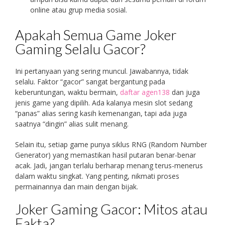
online atau grup media sosial.
Apakah Semua Game Joker
Gaming Selalu Gacor?
Ini pertanyaan yang sering muncul. Jawabannya, tidak
selalu. Faktor “gacor” sangat bergantung pada
keberuntungan, waktu bermain,
daftar agen138
dan juga
jenis game yang dipilih. Ada kalanya mesin slot sedang
“panas” alias sering kasih kemenangan, tapi ada juga
saatnya “dingin” alias sulit menang.
Selain itu, setiap game punya siklus RNG (Random Number
Generator) yang memastikan hasil putaran benar-benar
acak. Jadi, jangan terlalu berharap menang terus-menerus
dalam waktu singkat. Yang penting, nikmati proses
permainannya dan main dengan bijak.
Joker Gaming Gacor: Mitos atau
Fakta?