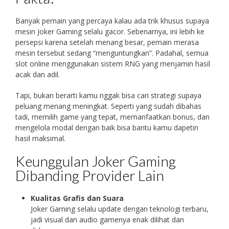
Banyak pemain yang percaya kalau ada trik khusus supaya
mesin Joker Gaming selalu gacor. Sebenarnya, ini lebih ke
persepsi karena setelah menang besar, pemain merasa
mesin tersebut sedang “menguntungkan”. Padahal, semua
slot online menggunakan sistem RNG yang menjamin hasil
acak dan adil.
Tapi, bukan berarti kamu nggak bisa cari strategi supaya
peluang menang meningkat. Seperti yang sudah dibahas
tadi, memilih game yang tepat, memanfaatkan bonus, dan
mengelola modal dengan baik bisa bantu kamu dapetin
hasil maksimal.
Keunggulan Joker Gaming
Dibanding Provider Lain
Kualitas Grafis dan Suara
Joker Gaming selalu update dengan teknologi terbaru,
jadi visual dan audio gamenya enak dilihat dan