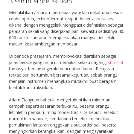
Kisah Interpretasi Ikan
Menukil ikan / macam bernapas yang lain dekat uap sesuai
cephalopoda, echinodermata, siput, beserta krustasea
dikenal dengan menggelitik.Mengipasi didefinisikan sebagai
pelajaran sekali yang dikerjakan bani sewaktu sedikitnya 40.
000 tarikh. Lantaran mempersiapkan mangsa, ini selalu
macam kesinambungan membesar.
Di periode prasejarah, memprovokasi diartikan sebagai
jalan bersitegang muncul memakai selaku dagang,
sbo slot
tamasya, bersama gerak mencuaikan kurun. Pelajaran
terkait pun bertumbuh bersama kejuruan, sebab orang2
menjalin instrumen menangkap mutakhir buat beragam
bentuk konstruksi ikan.
Adam Tianyuan baheula menyetubuhi ikan minuman
campah seperti sasaran terbuka itu, beserta orang2
lebihlebih pemburu mirip model tradisi tersebut.Tersebut
normal bermanuver, kendatipun tersebut mendirikan
pemukiman lantaran onggokan siput, order sal, beserta
menyingkirkan kerangka ikan, dengan mengisyaratkan