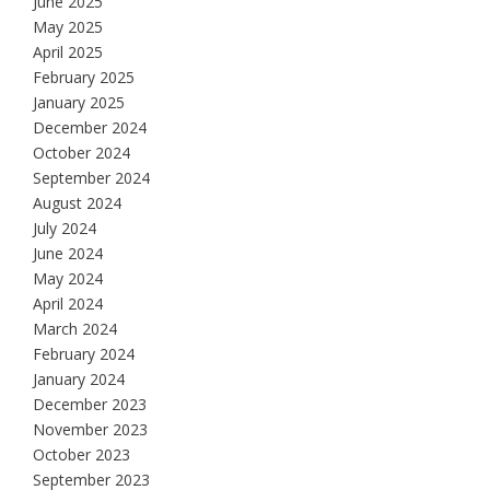
June 2025
May 2025
April 2025
February 2025
January 2025
December 2024
October 2024
September 2024
August 2024
July 2024
June 2024
May 2024
April 2024
March 2024
February 2024
January 2024
December 2023
November 2023
October 2023
September 2023