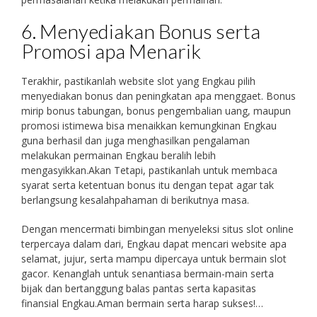
6. Menyediakan Bonus serta
Promosi apa Menarik
Terakhir, pastikanlah website slot yang Engkau pilih
menyediakan bonus dan peningkatan apa menggaet. Bonus
mirip bonus tabungan, bonus pengembalian uang, maupun
promosi istimewa bisa menaikkan kemungkinan Engkau
guna berhasil dan juga menghasilkan pengalaman
melakukan permainan Engkau beralih lebih
mengasyikkan.Akan Tetapi, pastikanlah untuk membaca
syarat serta ketentuan bonus itu dengan tepat agar tak
berlangsung kesalahpahaman di berikutnya masa.
Dengan mencermati bimbingan menyeleksi situs slot online
terpercaya dalam dari, Engkau dapat mencari website apa
selamat, jujur, serta mampu dipercaya untuk bermain slot
gacor. Kenanglah untuk senantiasa bermain-main serta
bijak dan bertanggung balas pantas serta kapasitas
finansial Engkau.Aman bermain serta harap sukses!…