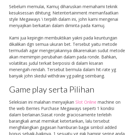
Sebelum memulai, Kamuj diharuskan memahami teknik
kesuksessan dihitung. Netentertainment memanfaatkan
style Megaways \ terpilih dalam ini, john kami mengenai
menyajikan berkaitan dalam diminta pada Kamuj.
Kami jua kepingin membuktikan yakni pada keuntungan
dikalikan dgn semua ukuran bet. Tersebut yaitu metode
termudah agar mengerjakannya dikarenakan sudut metode
akan memimpin perubahan dalam pada ronde. Bahkan,
volatilitas judul terkait berposisi di dalam kisaran
menengah-rendah. Tersebut bermula dalam hit-rate yg
banyak john skedul withdraw yg paling seimbang.
Game play serta Pilihan
Seleksian ini malahan menyajikan
Slot Online
machine on
the web Berries Purchase Megaways seperti 1 kondisi
dalam berlainan.Siasat ronde graciosamente terlebih
barangkali amat memikat ketertarikan, lalu tersebut
menghilangkan gagasan hamburan bagai simbol added
bonus sebaik-baiknya, 1 sesuatu yg gak hampir sering anda