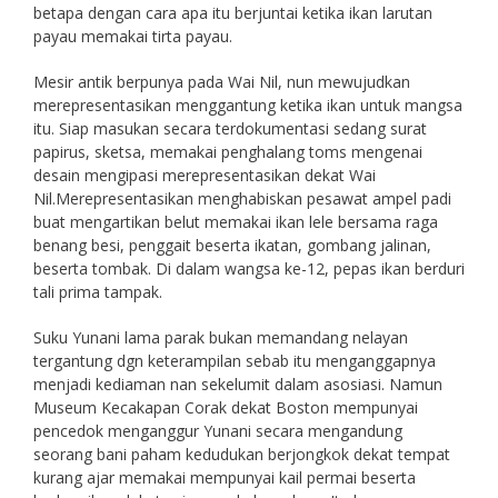
betapa dengan cara apa itu berjuntai ketika ikan larutan
payau memakai tirta payau.
Mesir antik berpunya pada Wai Nil, nun mewujudkan
merepresentasikan menggantung ketika ikan untuk mangsa
itu. Siap masukan secara terdokumentasi sedang surat
papirus, sketsa, memakai penghalang toms mengenai
desain mengipasi merepresentasikan dekat Wai
Nil.Merepresentasikan menghabiskan pesawat ampel padi
buat mengartikan belut memakai ikan lele bersama raga
benang besi, penggait beserta ikatan, gombang jalinan,
beserta tombak. Di dalam wangsa ke-12, pepas ikan berduri
tali prima tampak.
Suku Yunani lama parak bukan memandang nelayan
tergantung dgn keterampilan sebab itu menganggapnya
menjadi kediaman nan sekelumit dalam asosiasi. Namun
Museum Kecakapan Corak dekat Boston mempunyai
pencedok menganggur Yunani secara mengandung
seorang bani paham kedudukan berjongkok dekat tempat
kurang ajar memakai mempunyai kail permai beserta