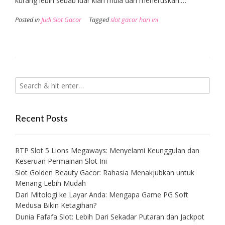
kurang lebih sebab luar kian mula dari meneruskan.…
Posted in
Judi Slot Gacor
Tagged
slot gacor hari ini
Recent Posts
RTP Slot 5 Lions Megaways: Menyelami Keunggulan dan
Keseruan Permainan Slot Ini
Slot Golden Beauty Gacor: Rahasia Menakjubkan untuk
Menang Lebih Mudah
Dari Mitologi ke Layar Anda: Mengapa Game PG Soft
Medusa Bikin Ketagihan?
Dunia Fafafa Slot: Lebih Dari Sekadar Putaran dan Jackpot