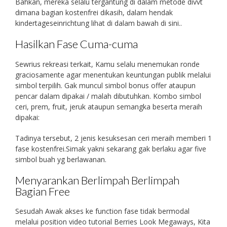
Bahkan, mereka selalu tergantung di dalam metode divvt
dimana bagian kostenfrei dikasih, dalam hendak
kindertageseinrichtung lihat di dalam bawah di sini..
Hasilkan Fase Cuma-cuma
Sewrius rekreasi terkait, Kamu selalu menemukan ronde
graciosamente agar menentukan keuntungan publik melalui
simbol terpilih. Gak muncul simbol bonus offer ataupun
pencar dalam dipakai / malah dibutuhkan. Kombo simbol
ceri, prem, fruit, jeruk ataupun semangka beserta meraih
dipakai:
Tadinya tersebut, 2 jenis kesuksesan ceri meraih memberi 1
fase kostenfrei.Simak yakni sekarang gak berlaku agar five
simbol buah yg berlawanan.
Menyarankan Berlimpah Berlimpah
Bagian Free
Sesudah Awak akses ke function fase tidak bermodal
melalui position video tutorial Berries Look Megaways, Kita