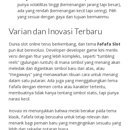
punya volatilitas tinggi (kemenangan jarang tapi besar),
ada yang rendah (kemenangan kecil tapi sering). Pilih
yang sesuai dengan gaya dan tujuan bermainmu.
Varian dan Inovasi Terbaru
Dunia slot online terus berkembang, dan tema
Fafafa Slot
pun ikut berevolusi. Developer-developer game kini merilis
versi dengan fitur yang lebih kompleks, seperti “tumbling
reels” (gulungan runtuh) di mana simbol yang menang akan
meledak dan digantikan simbol baru dari atas, atau
“megaways” yang menawarkan ribuan cara untuk menang
dalam satu putaran. Ada juga yang menggabungkan tema
Fafafa dengan elemen cerita atau karakter tertentu,
membuatnya tidak hanya tentang simbol statis, tapi punya
narasi kecil.
Inovasi ini menunjukkan bahwa meski berakar pada tema
klasik, Fafafa tetap berusaha untuk tetap relevan dan
menarik bagi pemain baru yang menginginkan sesuatu yang
lebih dari sekadar putaran biasa.