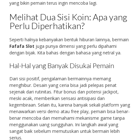
yang bikin pemain terus ingin mencoba lagi.
Melihat Dua Sisi Koin: Apa yang
Perlu Diperhatikan?
Seperti halnya kebanyakan bentuk hiburan lainnya, bermain
Fafafa Slot
juga punya dimensi yang perlu dipahami
dengan bijak. Kita bahas dengan bahasa yang netral ya.
Hal-Hal yang Banyak Disukai Pemain
Dari sisi positif, pengalaman bermainnya memang
menghibur. Desain yang ceria bisa jadi pelepas penat
sejenak dari rutinitas. Fitur bonus dan potensi jackpot,
meski acak, memberikan sensasi antisipasi dan
kegembiraan. Selain itu, karena banyak sekali platform yang
menawarkan versi demo atau free play, pemain bisa benar-
benar mencoba dan memahami mekanisme game tanpa
menggunakan uang sungguhan. Ini langkah awal yang
sangat baik sebelum memutuskan untuk bermain lebih
serius.