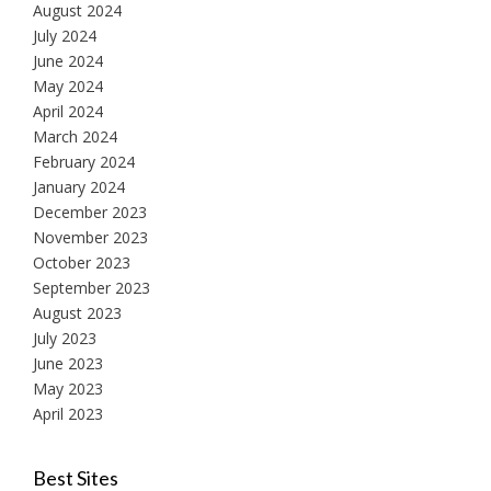
August 2024
July 2024
June 2024
May 2024
April 2024
March 2024
February 2024
January 2024
December 2023
November 2023
October 2023
September 2023
August 2023
July 2023
June 2023
May 2023
April 2023
Best Sites