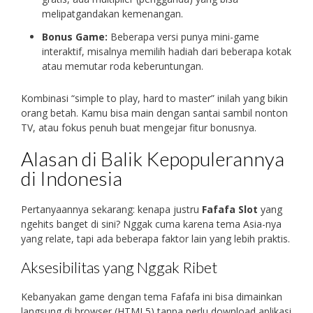
melipatgandakan kemenangan.
Bonus Game:
Beberapa versi punya mini-game
interaktif, misalnya memilih hadiah dari beberapa kotak
atau memutar roda keberuntungan.
Kombinasi “simple to play, hard to master” inilah yang bikin
orang betah. Kamu bisa main dengan santai sambil nonton
TV, atau fokus penuh buat mengejar fitur bonusnya.
Alasan di Balik Kepopulerannya
di Indonesia
Pertanyaannya sekarang: kenapa justru
Fafafa Slot
yang
ngehits banget di sini? Nggak cuma karena tema Asia-nya
yang relate, tapi ada beberapa faktor lain yang lebih praktis.
Aksesibilitas yang Nggak Ribet
Kebanyakan game dengan tema Fafafa ini bisa dimainkan
langsung di browser (HTML5) tanpa perlu download aplikasi