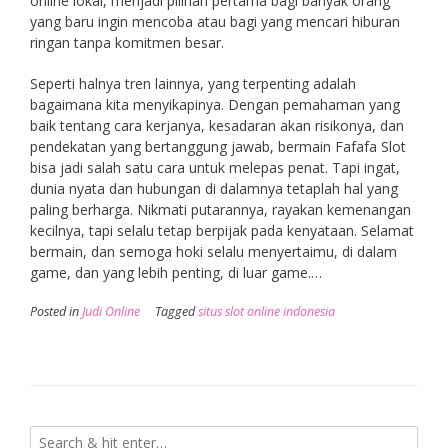
online lokal, menjadi pilihan pertama bagi banyak orang
yang baru ingin mencoba atau bagi yang mencari hiburan
ringan tanpa komitmen besar.
Seperti halnya tren lainnya, yang terpenting adalah
bagaimana kita menyikapinya. Dengan pemahaman yang
baik tentang cara kerjanya, kesadaran akan risikonya, dan
pendekatan yang bertanggung jawab, bermain Fafafa Slot
bisa jadi salah satu cara untuk melepas penat. Tapi ingat,
dunia nyata dan hubungan di dalamnya tetaplah hal yang
paling berharga. Nikmati putarannya, rayakan kemenangan
kecilnya, tapi selalu tetap berpijak pada kenyataan. Selamat
bermain, dan semoga hoki selalu menyertaimu, di dalam
game, dan yang lebih penting, di luar game.…
Posted in
Judi Online
Tagged
situs slot online indonesia